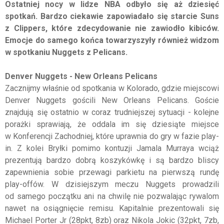
Ostatniej nocy w lidze NBA odbyło się aż dziesięć
spotkań. Bardzo ciekawie zapowiadało się starcie Suns
z Clippers, które zdecydowanie nie zawiodło kibiców.
Emocje do samego końca towarzyszyły również widzom
w spotkaniu Nuggets z Pelicans.
Denver Nuggets - New Orleans Pelicans
Zacznijmy właśnie od spotkania w Kolorado, gdzie miejscowi
Denver Nuggets gościli New Orleans Pelicans. Goście
znajdują się ostatnio w coraz trudniejszej sytuacji - kolejne
porażki sprawiają, że oddala im się dziesiąte miejsce
w Konferencji Zachodniej, które uprawnia do gry w fazie play-
in. Z kolei Bryłki pomimo kontuzji Jamala Murraya wciąż
prezentują bardzo dobrą koszykówkę i są bardzo bliscy
zapewnienia sobie przewagi parkietu na pierwszą rundę
play-offów. W dzisiejszym meczu Nuggets prowadzili
od samego początku ani na chwilę nie pozwalając rywalom
nawet na osiągnięcie remisu. Kapitalnie prezentowali się
Michael Porter Jr (28pkt, 8zb) oraz Nikola Jokic (32pkt, 7zb,