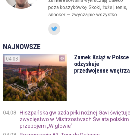
zainteresowania wykraczają daleko
poza koszykówkę. Skoki, żużel, tenis,
snooker — zwyczajnie wszystko.
NAJNOWSZE
Zamek Książ w Polsce
04.08
odzyskuje
przedwojenne wnętrza
04.08
Hiszpańska gwiazda piłki nożnej Gavi świętuje
zwycięstwo w Mistrzostwach Świata polskim
przebojem „W głowie”
04.08
Rozpoczęcie 83. Tour de Pologne