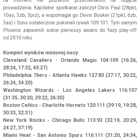
na moment nie pozwolili przeciwnikom na objęcie
prowadzenia. Kapitalne spotkanie zaliczył Chris Paul (28pkt,
10as, 3zb, 3prz), a wspomagał go Devin Booker (21pkt, 6zb,
3as) i Suns ostatecznie pokonali rywali 109:101. Tym samym
Phoenix zapewnili sobie pierwszy awans do fazy play-off
od 2010 roku.
Komplet wyników minionej nocy:
Cleveland Cavaliers - Orlando Magic 104:109 (16:26,
28:24, 17:32, 43:27)
Philadelphia 76ers - Atlanta Hawks 127:83 (37:17, 30:22,
26:24, 34:20)
Washington Wizards - Los Angeles Lakers 116:107
(31:35, 30:20, 29:22, 26:30)
Boston Celtics - Charlotte Hornets 120:111 (39:19, 19:28,
30:33, 32:31)
New York Knicks - Chicago Bulls 113:93 (32:19, 20:29,
24:27, 37:19)
Miami Heat - San Antonio Spurs 116:111 (31:20, 24:34,