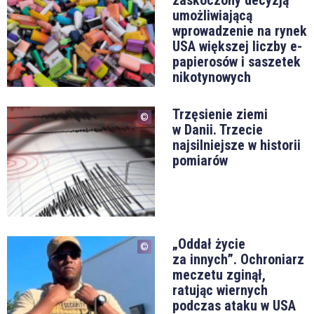
zaskoczony decyzją
umożliwiającą
wprowadzenie na rynek
USA większej liczby e-
papierosów i saszetek
nikotynowych
Trzęsienie ziemi
w Danii. Trzecie
najsilniejsze w historii
pomiarów
„Oddał życie
za innych”. Ochroniarz
meczetu zginął,
ratując wiernych
podczas ataku w USA