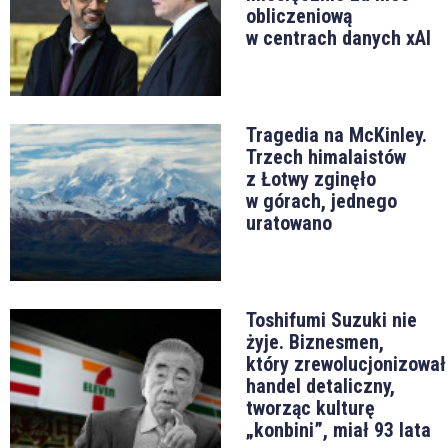
obliczeniową
w centrach danych xAI
Tragedia na McKinley.
Trzech himalaistów
z Łotwy zginęło
w górach, jednego
uratowano
Toshifumi Suzuki nie
żyje. Biznesmen,
który zrewolucjonizował
handel detaliczny,
tworząc kulturę
„konbini”, miał 93 lata