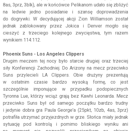
8as, 3prz, 3blk), ale w końcówce Pelikanom udało się zbliżyć
na ledwie jedno posiadanie i szansę doprowadzenia
do dogrywki. W decydującej akcji Zion Williamson został
jednak zablokowany przez Jokica i Denver mogło się
cieszyć z trzeciego kolejnego zwycięstwa, tym razem
wynikiem 114:112.
Phoenix Suns - Los Angeles Clippers
Drugim meczem tej nocy było starcie drugiej oraz trzeciej
siły Konferencji Zachodniej. Do Arizony na mecz przeciwko
Suns przylecieli LA Clippers. Obie drużyny prezentują
w ostatnim czasie bardzo wysoką formę, co jest
szczególnie imponujące w przypadku podopiecznych
Tyronna Lue, którzy wciąż grają bez Kawhi Leonarda. Mecz
przeciwko Suns był od samego początku bardzo trudny
i jedynie dobra gra Paula George'a (25pkt, 10zb, 4as, 3prz)
potrafiła utrzymać przyjezdnych w grze. Słońca miały jednak
sytuację pod kontrolą i pomimo bliskiego wyniku ani