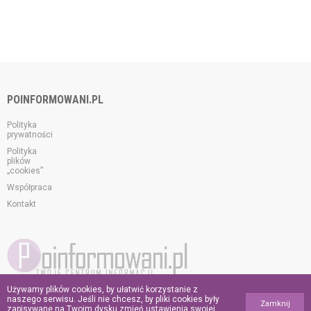
POINFORMOWANI.PL
Polityka
prywatności
Polityka
plików
„cookies”
Współpraca
Kontakt
Używamy plików cookies, by ułatwić korzystanie z
© 2026 poinformowani.pl.
naszego serwisu. Jeśli nie chcesz, by pliki cookies były
Zamknij
Wszelkie prawa zastrzeżone.
zapisywane na Twoim dysku zmień ustawienia swojej