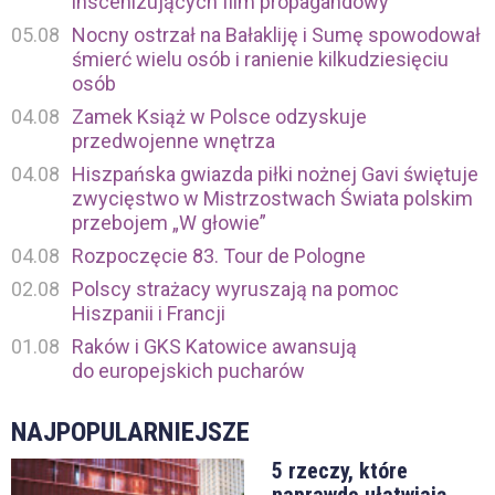
inscenizujących film propagandowy
05.08
Nocny ostrzał na Bałakliję i Sumę spowodował
śmierć wielu osób i ranienie kilkudziesięciu
osób
04.08
Zamek Książ w Polsce odzyskuje
przedwojenne wnętrza
04.08
Hiszpańska gwiazda piłki nożnej Gavi świętuje
zwycięstwo w Mistrzostwach Świata polskim
przebojem „W głowie”
04.08
Rozpoczęcie 83. Tour de Pologne
02.08
Polscy strażacy wyruszają na pomoc
Hiszpanii i Francji
01.08
Raków i GKS Katowice awansują
do europejskich pucharów
NAJPOPULARNIEJSZE
5 rzeczy, które