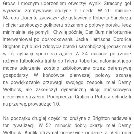
Gross i mocnym uderzeniem otworzył wynik. Stracony gol
wyraźnie zmotywował drużynę z Leeds. W 20. minucie
Marcos Llorente zauważył złe ustawienie Roberta Sáncheza
i chciał zaskoczyć golkipera strzałem z połowy boiska, lecz
minimalnie się pomylił. Chwilę później Dan Burn niefortunnie
interweniował po dośrodkowaniu Jacka Harrisona. Obrońca
Brighton był bliski zdobycia bramki samobójczej, jednak miał
w tej sytuacji sporo szczęścia. W 34. minucie po rzucie
rożnym futbolówka trafiła do Tylera Robertsa, natomiast jego
mocne uderzenie zostało zablokowane przez defensywę
gospodarzy. W końcówce pierwszej połowy szansę
na powiększanie przewagi swojego zespołu miał Danny
Welbeck, ale zakończył dynamiczną akcję miejscowych
niecelnym strzałem. Podopieczni Grahama Pottera schodzili
na przerwę, prowadząc 1:0.
Na początku drugiej części to drużyna z Brighton nadawała
ton rywalizacji. W 52. minucie dobrą okazję miał Danny
Welbeck. Anglik otrzymał precyzyjne podanie z głębi pola