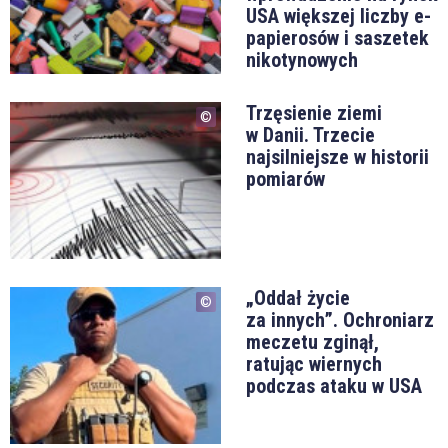
USA większej liczby e-
papierosów i saszetek
nikotynowych
Trzęsienie ziemi
w Danii. Trzecie
najsilniejsze w historii
pomiarów
„Oddał życie
za innych”. Ochroniarz
meczetu zginął,
ratując wiernych
podczas ataku w USA