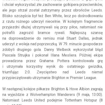
i chciał wykorzystać złe zachowanie golkipera przeciwników,
ale jego strzał został zatrzymany przez obrońców Leeds.
Blisko szczęścia był też Ben White, lecz po dośrodkowaniu
z rzutu rożnego uderzył niecelnie. W kolejnym fragmencie
przyjezdni dłużej utrzymywali się przy piłce, natomiast nie
potrafili zagrozić bramce rywali. Najlepszą szansę
na doprowadzenie do remisu miał Stuart Dallas, jednak
uderzył z woleja nad poprzeczką. W 79. minucie gospodarze
zdobyli drugiego gola. Danny Welbeck wykorzystał błąd
Pascala Struijka i pokonał Illana Mesliera. Później ekipa
prowadzona przez Grahama Pottera kontrolowała grę
i utrzymała korzystny wynik do ostatniego gwizdka,
triumfując 2:0. Zwycięstwo nad Leeds niemal
przypieczętowało utrzymanie Brighton w Premier League.
W następnej kolejce piłkarze Brighton & Hove Albion zagrają
na wyjeździe z Wolverhampton Wanderers (9 maja, 13:00).
Natomiast Leeds United podejmie Tottenham Hotspur (8