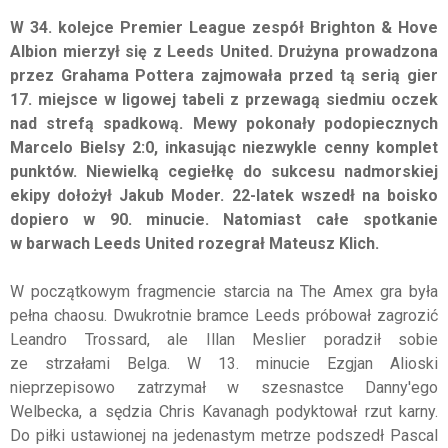
W 34. kolejce Premier League zespół
Brighton & Hove
Albion mierzył się z Leeds United. Drużyna prowadzona
przez Grahama Pottera zajmowała przed tą serią gier
17. miejsce w ligowej tabeli z przewagą siedmiu oczek
nad strefą spadkową. Mewy pokonały podopiecznych
Marcelo Bielsy 2:0, inkasując niezwykle cenny komplet
punktów. Niewielką cegiełkę do sukcesu nadmorskiej
ekipy dołożył Jakub Moder. 22-latek wszedł na boisko
dopiero w 90. minucie. Natomiast całe spotkanie
w barwach Leeds United rozegrał Mateusz Klich.
W początkowym fragmencie starcia na The Amex gra była
pełna chaosu. Dwukrotnie bramce Leeds próbował zagrozić
Leandro Trossard, ale Illan Meslier poradził sobie
ze strzałami Belga. W 13. minucie Ezgjan Alioski
nieprzepisowo zatrzymał w szesnastce Danny'ego
Welbecka, a sędzia Chris Kavanagh podyktował rzut karny.
Do piłki ustawionej na jedenastym metrze podszedł Pascal