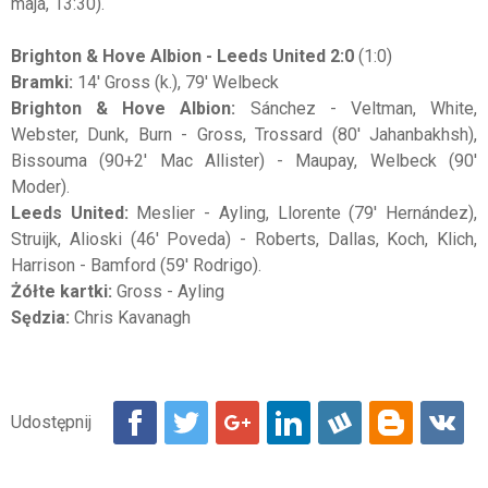
maja, 13:30).
Brighton & Hove Albion - Leeds United 2:0
(1:0)
Bramki:
14' Gross (k.), 79' Welbeck
Brighton
& Hove Albion:
Sánchez - Veltman, White,
Webster, Dunk, Burn - Gross, Trossard (80' Jahanbakhsh),
Bissouma (90+2' Mac Allister) - Maupay, Welbeck (90'
Moder).
Leeds United:
Meslier - Ayling, Llorente (79' Hernández),
Struijk, Alioski (46' Poveda) - Roberts, Dallas, Koch, Klich,
Harrison - Bamford (59' Rodrigo).
Żółte kartki:
Gross - Ayling
Sędzia:
Chris Kavanagh