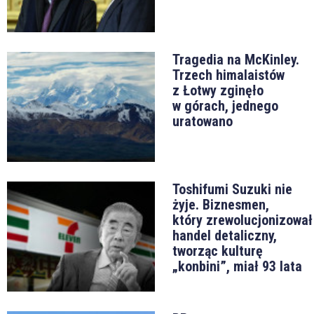
Tragedia na McKinley.
Trzech himalaistów
z Łotwy zginęło
w górach, jednego
uratowano
Toshifumi Suzuki nie
żyje. Biznesmen,
który zrewolucjonizował
handel detaliczny,
tworząc kulturę
„konbini”, miał 93 lata