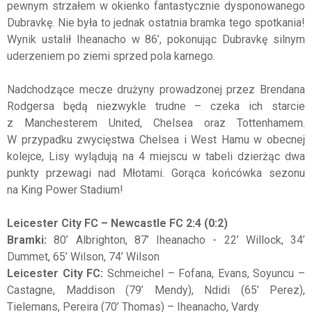
pewnym strzałem w okienko fantastycznie dysponowanego
Dubravkę. Nie była to jednak ostatnia bramka tego spotkania!
Wynik ustalił Iheanacho w 86’, pokonując Dubravkę silnym
uderzeniem po ziemi sprzed pola karnego.
Nadchodzące mecze drużyny prowadzonej przez Brendana
Rodgersa będą niezwykle trudne – czeka ich starcie
z Manchesterem United, Chelsea oraz Tottenhamem.
W przypadku zwycięstwa Chelsea i West Hamu w obecnej
kolejce, Lisy wylądują na 4 miejscu w tabeli dzierżąc dwa
punkty przewagi nad Młotami. Gorąca końcówka sezonu
na King Power Stadium!
Leicester City FC – Newcastle FC 2:4 (0:2)
Bramki:
80’ Albrighton, 87’ Iheanacho - 22’ Willock, 34’
Dummet, 65’ Wilson, 74’ Wilson
Leicester City FC:
Schmeichel – Fofana, Evans, Soyuncu –
Castagne, Maddison (79’ Mendy), Ndidi (65’ Perez),
Tielemans, Pereira (70’ Thomas) – Iheanacho, Vardy