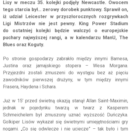
Lisy w meczu 35. kolejki podjęły Newcastle. Owocem
tego starcia był… zerowy dorobek punktowy. Sprawił on,
iż udział Leicester w przyszłorocznych rozgrywkach
Ligi Mistrzów nie jest pewny. King Power Stadium
do ostatniej kolejki będzie walczyć o europejskie
puchary najwyższej rangi, a w kalendarzu ManU, The
Blues oraz Koguty.
Po stronie gospodarzy zabrakło między innymi Barnesa,
Justina oraz jamajskiego stopera – Wesa Morgana.
Przyjezdni zostali zmuszeni do występu bez aż pięciu
zawodników pierwszej drużyny, w tym między innymi
Frasera, Haydena i Schara.
Już w 15’ przed świetną okazją stanął Allan Saint-Maximin,
jednak w pojedynku twarzą w twarz z Kasperem
Schmeichelem był zmuszony uznać wyższość Duńczyka.
Golkiper Lisów wykazał się świetnymi umiejętnościami gry
nogami. „Co się odwlecze i nie uciecze” – tak było i tym