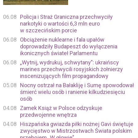
06.08
Policja i Straż Graniczna przechwyciły
narkotyki o wartości 6,3 mln euro
w szczecińskim porcie
06.08
Obciążenie nuklearne i fala upałów
doprowadziły Budapeszt do wyłączenia
ikonicznych świateł Parlamentu
06.08
„Wytnij, wydrukuj, schwytany”: ukraińscy
marines przechwycili rosyjskich żołnierzy
inscenizujących film propagandowy
05.08
Nocny ostrzał na Bałakliję i Sumę spowodował
śmierć wielu osób i ranienie kilkudziesięciu
osób
04.08
Zamek Książ w Polsce odzyskuje
przedwojenne wnętrza
04.08
Hiszpańska gwiazda piłki nożnej Gavi świętuje
zwycięstwo w Mistrzostwach Świata polskim
przebojem „W głowie”