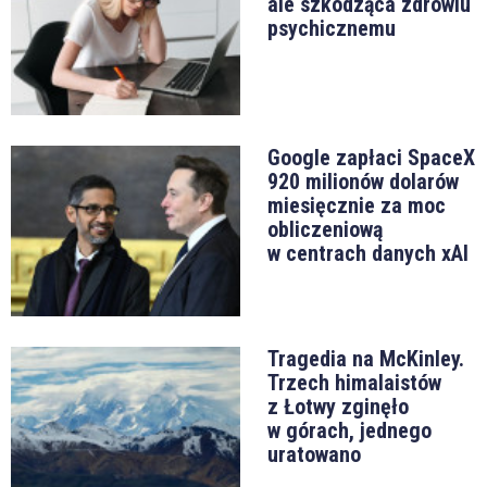
ale szkodząca zdrowiu
psychicznemu
Google zapłaci SpaceX
920 milionów dolarów
miesięcznie za moc
obliczeniową
w centrach danych xAI
Tragedia na McKinley.
Trzech himalaistów
z Łotwy zginęło
w górach, jednego
uratowano