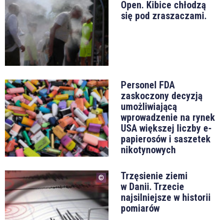
Open. Kibice chłodzą
się pod zraszaczami.
Personel FDA
zaskoczony decyzją
umożliwiającą
wprowadzenie na rynek
USA większej liczby e-
papierosów i saszetek
nikotynowych
Trzęsienie ziemi
w Danii. Trzecie
najsilniejsze w historii
pomiarów