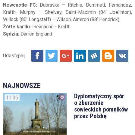
Newcastle FC:
Dubravka – Ritchie, Dummett, Fernandez,
Krafth, Murphy – Shelvey, Saint-Maximin (84’ Joelinton),
Willock (80’ Longstaff) – Wilson, Almiron (88’ Hendrick)
Żółte kartki:
Iheanacho - Krafth
Sędzia:
Darren England
NAJNOWSZE
Dyplomatyczny spór
11:36
o zburzenie
sowieckich pomników
przez Polskę