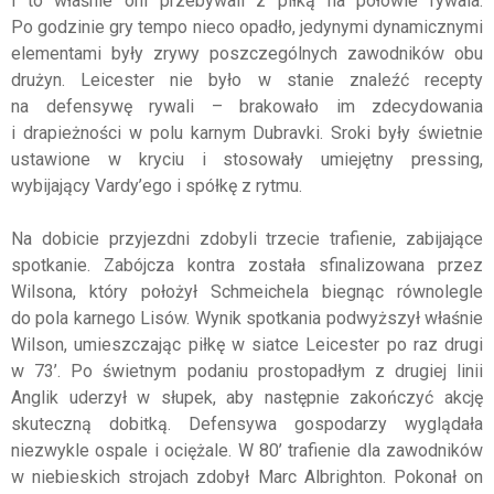
i to właśnie oni przebywali z piłką na połowie rywala.
Po godzinie gry tempo nieco opadło, jedynymi dynamicznymi
elementami były zrywy poszczególnych zawodników obu
drużyn. Leicester nie było w stanie znaleźć recepty
na defensywę rywali – brakowało im zdecydowania
i drapieżności w polu karnym Dubravki. Sroki były świetnie
ustawione w kryciu i stosowały umiejętny pressing,
wybijający Vardy’ego i spółkę z rytmu.
Na dobicie przyjezdni zdobyli trzecie trafienie, zabijające
spotkanie. Zabójcza kontra została sfinalizowana przez
Wilsona, który położył Schmeichela biegnąc równolegle
do pola karnego Lisów. Wynik spotkania podwyższył właśnie
Wilson, umieszczając piłkę w siatce Leicester po raz drugi
w 73’. Po świetnym podaniu prostopadłym z drugiej linii
Anglik uderzył w słupek, aby następnie zakończyć akcję
skuteczną dobitką. Defensywa gospodarzy wyglądała
niezwykle ospale i ociężale. W 80’ trafienie dla zawodników
w niebieskich strojach zdobył Marc Albrighton. Pokonał on