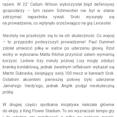
razem. W 22’ Callum Wilson wykorzystał błąd defensywy
gospodarzy – tym razem Schmeichel nie był w stanie
zatrzymać napastnika rywali. Sroki wysunęły się
na prowadzenie, co wpłynęło orzeźwiająco na grę Leicester.
Niestety nie przełożyło się to na ich skuteczność. Co więcej
– to przyjezdni podwyższyli prowadzenie! Paul Dummet
zdołał umieścić piłkę w siatce po uderzeniu głową. Rzut
wolny w wykonaniu Matta Ritchie przyniósł zatem wymierną
korzyść. Ledwie trzy minuty później Lisy mogły zdobyć
bramkę kontaktową, jednak świetnym refleksem wykazał się
Martin Dubravka, świętujący swój 100 mecz w barwach Srok.
Ostatnim akcentem pierwszej połowy było uderzenie
Jamie’ego Vardy’ego, jednak Anglik podjął nieskuteczną
próbę.
W drugiej części spotkania inicjatywa należała głównie
do ekipy z King Power Stadium. To oni wyznaczali tempo gry