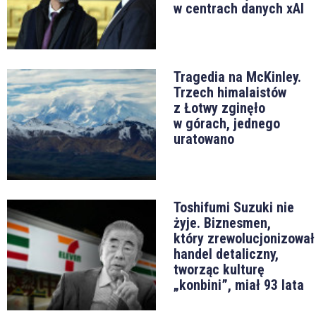
w centrach danych xAI
Tragedia na McKinley.
Trzech himalaistów
z Łotwy zginęło
w górach, jednego
uratowano
Toshifumi Suzuki nie
żyje. Biznesmen,
który zrewolucjonizował
handel detaliczny,
tworząc kulturę
„konbini”, miał 93 lata