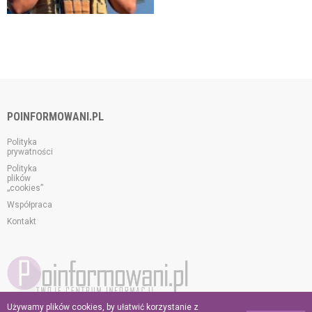
POINFORMOWANI.PL
Polityka
prywatności
Polityka
plików
„cookies”
Współpraca
Kontakt
Używamy plików cookies, by ułatwić korzystanie z
© 2026 poinformowani.pl.