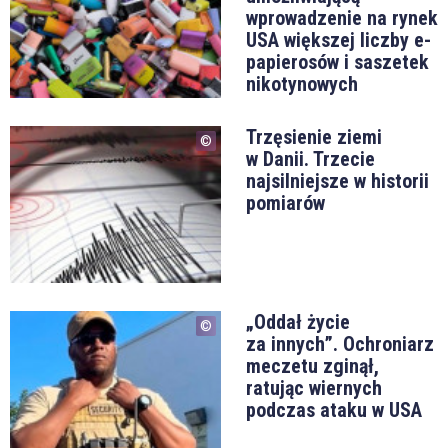
wprowadzenie na rynek
USA większej liczby e-
papierosów i saszetek
nikotynowych
Trzęsienie ziemi
w Danii. Trzecie
najsilniejsze w historii
pomiarów
„Oddał życie
za innych”. Ochroniarz
meczetu zginął,
ratując wiernych
podczas ataku w USA