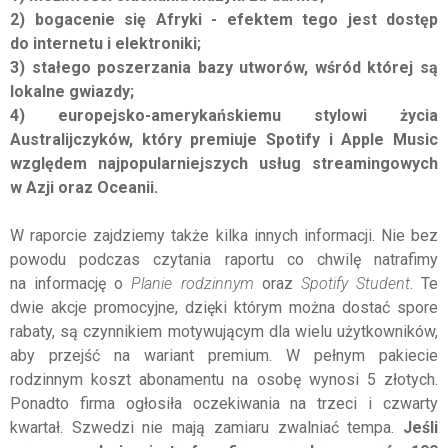
2
) bogacenie się Afryki - efektem tego jest dostęp
do internetu i elektroniki;
3) stałego poszerzania bazy utworów, wśród której są
lokalne gwiazdy;
4) europejsko-amerykańskiemu stylowi życia
Australijczyków, który premiuje Spotify i Apple Music
względem najpopularniejszych usług streamingowych
w Azji oraz Oceanii.
W raporcie zajdziemy także kilka innych informacji. Nie bez
powodu podczas czytania raportu co chwilę natrafimy
na informację o
Planie rodzinnym
oraz
Spotify Student
. Te
dwie akcje promocyjne, dzięki którym można dostać spore
rabaty, są czynnikiem motywującym dla wielu użytkowników,
aby przejść na wariant premium. W pełnym pakiecie
rodzinnym koszt abonamentu na osobę wynosi 5 złotych.
Ponadto firma ogłosiła oczekiwania na trzeci i czwarty
kwartał. Szwedzi nie mają zamiaru zwalniać tempa.
Jeśli