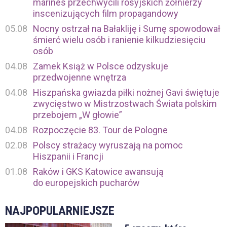
marines przechwycili rosyjskich żołnierzy
inscenizujących film propagandowy
05.08
Nocny ostrzał na Bałakliję i Sumę spowodował
śmierć wielu osób i ranienie kilkudziesięciu
osób
04.08
Zamek Książ w Polsce odzyskuje
przedwojenne wnętrza
04.08
Hiszpańska gwiazda piłki nożnej Gavi świętuje
zwycięstwo w Mistrzostwach Świata polskim
przebojem „W głowie”
04.08
Rozpoczęcie 83. Tour de Pologne
02.08
Polscy strażacy wyruszają na pomoc
Hiszpanii i Francji
01.08
Raków i GKS Katowice awansują
do europejskich pucharów
NAJPOPULARNIEJSZE