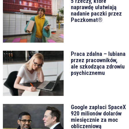
5 rzeczy, które
naprawdę ułatwiają
nadanie paczki przez
Paczkomat®
Praca zdalna – lubiana
przez pracowników,
ale szkodząca zdrowiu
psychicznemu
Google zapłaci SpaceX
920 milionów dolarów
miesięcznie za moc
obliczeniową