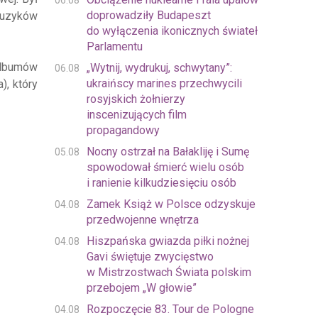
06.08
doprowadziły Budapeszt
muzyków
do wyłączenia ikonicznych świateł
Parlamentu
albumów
„Wytnij, wydrukuj, schwytany”:
06.08
ukraińscy marines przechwycili
), który
rosyjskich żołnierzy
inscenizujących film
propagandowy
Nocny ostrzał na Bałakliję i Sumę
05.08
spowodował śmierć wielu osób
i ranienie kilkudziesięciu osób
Zamek Książ w Polsce odzyskuje
04.08
przedwojenne wnętrza
Hiszpańska gwiazda piłki nożnej
04.08
Gavi świętuje zwycięstwo
w Mistrzostwach Świata polskim
przebojem „W głowie”
Rozpoczęcie 83. Tour de Pologne
04.08