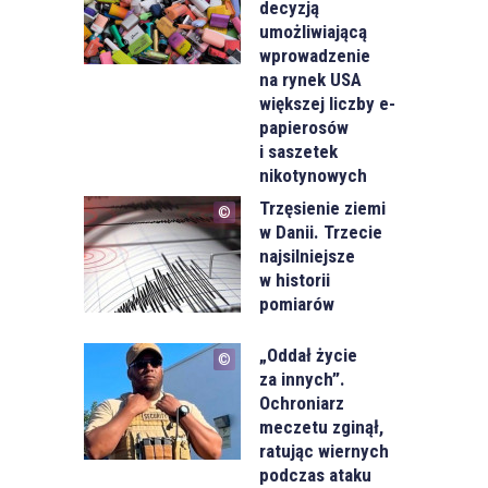
decyzją
umożliwiającą
wprowadzenie
na rynek USA
większej liczby e-
papierosów
i saszetek
nikotynowych
Trzęsienie ziemi
w Danii. Trzecie
najsilniejsze
w historii
pomiarów
„Oddał życie
za innych”.
Ochroniarz
meczetu zginął,
ratując wiernych
podczas ataku