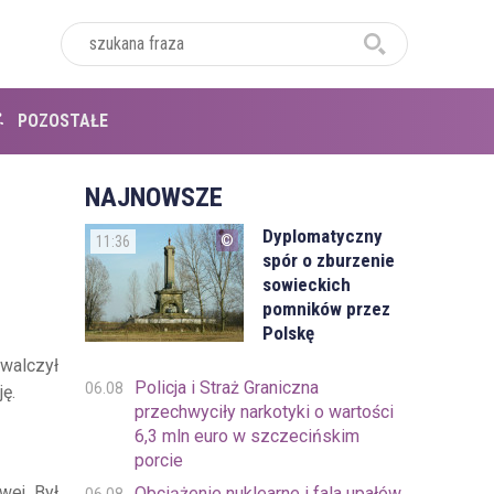
POZOSTAŁE
NAJNOWSZE
Dyplomatyczny
11:36
spór o zburzenie
sowieckich
pomników przez
Polskę
walczył
Policja i Straż Graniczna
06.08
ę.
przechwyciły narkotyki o wartości
6,3 mln euro w szczecińskim
porcie
wej. Był
Obciążenie nuklearne i fala upałów