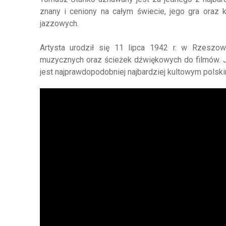
znany i ceniony na całym świecie, jego gra oraz
jazzowych.
Artysta urodził się 11 lipca 1942 r. w Rzeszow
muzycznych oraz ścieżek dźwiękowych do filmów. 
jest najprawdopodobniej najbardziej kultowym pols