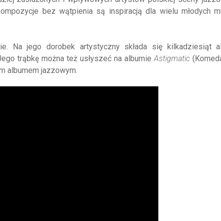
 kompozycje bez wątpienia są inspiracją dla wielu młodych 
ie. Na jego dorobek artystyczny składa się kilkadziesiąt 
Jego trąbkę można też usłyszeć na albumie
Astigmatic
(Komeda
kim albumem jazzowym.