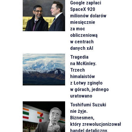
Google zapłaci
SpaceX 920
milionów dolarów
miesięcznie
za moc
obliczeniową
w centrach
danych xAI
Tragedia
na McKinley.
Trzech
himalaistów
z Łotwy zginęło
w górach, jednego
uratowano
Toshifumi Suzuki
nie żyje.
Biznesmen,
który zrewolucjonizował
handel detaliczny,