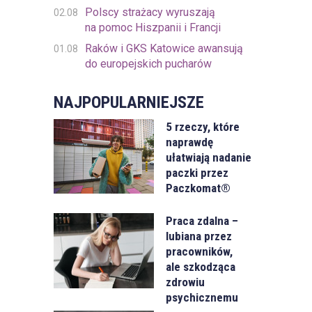
Polscy strażacy wyruszają
02.08
na pomoc Hiszpanii i Francji
Raków i GKS Katowice awansują
01.08
do europejskich pucharów
NAJPOPULARNIEJSZE
5 rzeczy, które
naprawdę
ułatwiają nadanie
paczki przez
Paczkomat®
Praca zdalna –
lubiana przez
pracowników,
ale szkodząca
zdrowiu
psychicznemu