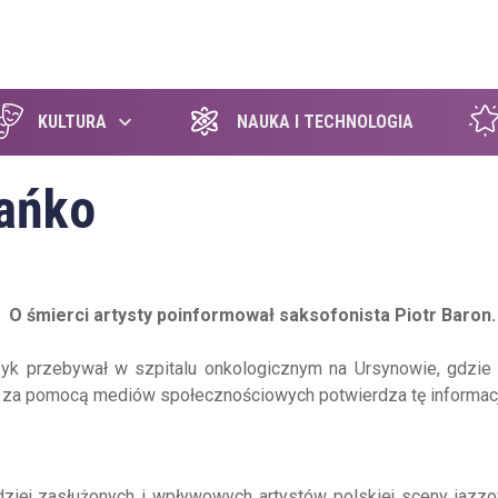
szukaj
KULTURA
NAUKA I TECHNOLOGIA
tańko
 O śmierci artysty poinformował saksofonista Piotr Baron.
yk przebywał w szpitalu onkologicznym na Ursynowie, gdzie 
 za pomocą mediów społecznościowych potwierdza tę informacj
ziej zasłużonych i wpływowych artystów polskiej sceny jazzo