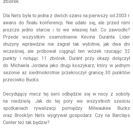
zbiórek.
Dla Nets była to jedna z dwóch szans na pierwszy od 2003 r.
awans do finału konferencji. Nie udało się, ale przed nimi
jeszcze jedno starcie i to we własnej hali. Co zawiodło?
Przede wszystkim osamotnienie Kevina Duranta. Lider
drużyny wprawdzie nie zagrał tak wybitnie, jak dwa dni
wcześniej, ale próbował ciągnąć ten wózek rzucając 32
punkty i notując 11 zbiórek. Durant przy okazji dołączył
do Michaela Jordana jako drugi koszykarz, który w jednym
sezonie aż siedmiokrotnie przekroczył granicę 30 punktów
przeciwko Bucks.
Decydujący mecz tej serii odbędzie się w nocy z soboty
na niedzielę. Jak do tej pory we wszystkich sześciu
spotkaniach rywalizacji pomiędzy Milwaukee Bucks
oraz Brooklyn Nets wygrywał gospodarz. Czy na Barclays
Center też tak będzie?