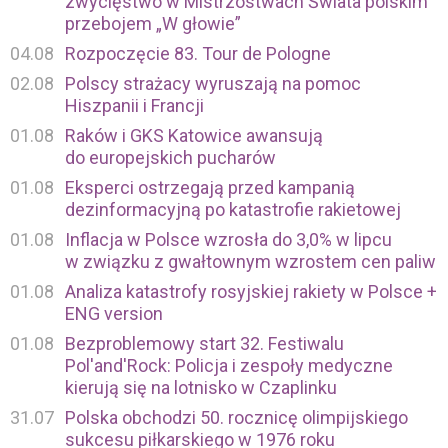
zwycięstwo w Mistrzostwach Świata polskim
przebojem „W głowie”
04.08
Rozpoczęcie 83. Tour de Pologne
02.08
Polscy strażacy wyruszają na pomoc
Hiszpanii i Francji
01.08
Raków i GKS Katowice awansują
do europejskich pucharów
01.08
Eksperci ostrzegają przed kampanią
dezinformacyjną po katastrofie rakietowej
01.08
Inflacja w Polsce wzrosła do 3,0% w lipcu
w związku z gwałtownym wzrostem cen paliw
01.08
Analiza katastrofy rosyjskiej rakiety w Polsce +
ENG version
01.08
Bezproblemowy start 32. Festiwalu
Pol'and'Rock: Policja i zespoły medyczne
kierują się na lotnisko w Czaplinku
31.07
Polska obchodzi 50. rocznicę olimpijskiego
sukcesu piłkarskiego w 1976 roku