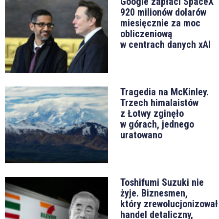
Google zapłaci SpaceX
920 milionów dolarów
miesięcznie za moc
obliczeniową
w centrach danych xAI
Tragedia na McKinley.
Trzech himalaistów
z Łotwy zginęło
w górach, jednego
uratowano
Toshifumi Suzuki nie
żyje. Biznesmen,
który zrewolucjonizował
handel detaliczny,