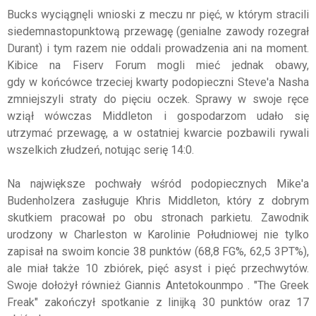
Bucks wyciągnęli wnioski z meczu nr pięć, w którym stracili
siedemnastopunktową przewagę (genialne zawody rozegrał
Durant) i tym razem nie oddali prowadzenia ani na moment.
Kibice na Fiserv Forum mogli mieć jednak obawy,
gdy w końcówce trzeciej kwarty podopieczni Steve'a Nasha
zmniejszyli straty do pięciu oczek. Sprawy w swoje ręce
wziął wówczas Middleton i gospodarzom udało się
utrzymać przewagę, a w ostatniej kwarcie pozbawili rywali
wszelkich złudzeń, notując serię 14:0.
Na największe pochwały wśród podopiecznych Mike'a
Budenholzera zasługuje Khris Middleton, który z dobrym
skutkiem pracował po obu stronach parkietu. Zawodnik
urodzony w Charleston w Karolinie Południowej nie tylko
zapisał na swoim koncie 38 punktów (68,8 FG%, 62,5 3PT%),
ale miał także 10 zbiórek, pięć asyst i pięć przechwytów.
Swoje dołożył również Giannis Antetokounmpo . "The Greek
Freak" zakończył spotkanie z linijką 30 punktów oraz 17