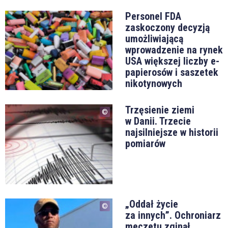
Personel FDA
zaskoczony decyzją
umożliwiającą
wprowadzenie na rynek
USA większej liczby e-
papierosów i saszetek
nikotynowych
Trzęsienie ziemi
w Danii. Trzecie
najsilniejsze w historii
pomiarów
„Oddał życie
za innych”. Ochroniarz
meczetu zginął,