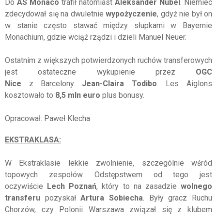
Do
AS Monaco
trafił natomiast
Aleksander Nubel
. Niemiec
zdecydował się na dwuletnie
wypożyczenie
, gdyż nie był on
w stanie często stawać między słupkami w Bayernie
Monachium, gdzie wciąż rządzi i dzieli Manuel Neuer.
Ostatnim z większych potwierdzonych ruchów transferowych
jest ostateczne wykupienie przez
OGC
Nice
z Barcelony
Jean-Claira Todibo
. Les Aiglons
kosztowało to
8,5 mln euro
plus bonusy.
Opracował: Paweł Klecha
EKSTRAKLASA:
W Ekstraklasie lekkie zwolnienie, szczególnie wśród
topowych zespołów. Odstępstwem od tego jest
oczywiście
Lech Poznań
, który to na zasadzie
wolnego
transferu
pozyskał
Artura Sobiecha
. Były gracz Ruchu
Chorzów, czy Polonii Warszawa związał się z klubem