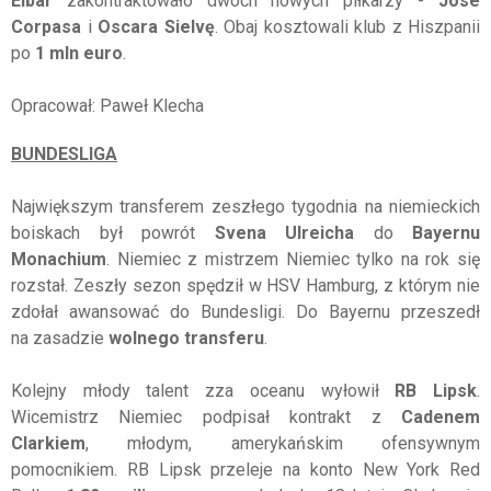
Eibar
zakontraktowało dwóch nowych piłkarzy -
Jose
Corpasa
i
Oscara Sielvę
. Obaj kosztowali klub z Hiszpanii
po
1 mln euro
.
Opracował: Paweł Klecha
BUNDESLIGA
Największym transferem zeszłego tygodnia na niemieckich
boiskach był powrót
Svena Ulreicha
do
Bayernu
Monachium
. Niemiec z mistrzem Niemiec tylko na rok się
rozstał. Zeszły sezon spędził w HSV Hamburg, z którym nie
zdołał awansować do Bundesligi. Do Bayernu przeszedł
na zasadzie
wolnego transferu
.
Kolejny młody talent zza oceanu wyłowił
RB Lipsk
.
Wicemistrz Niemiec podpisał kontrakt z
Cadenem
Clarkiem
, młodym, amerykańskim ofensywnym
pomocnikiem. RB Lipsk przeleje na konto New York Red