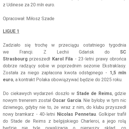
z Udinese za 20 mln euro.
Opracował: Miłosz Szade
LIGUE 1
Zadziało się trochę w przeciągu ostatniego tygodnia
we Francji. Z Lechii Gdańsk do
SC
Strasbourg
przeszedł
Karol Fila
- 23-letni prawy obrońca
dobrze radzący sobie w poprzednim sezonie Ekstraklasy.
Została za niego zapłacona kwota odstępnego -
1,5 mln
euro
, a kontrakt Polaka obowiązywać będzie do 2025 roku.
Do ciekawych wydarzeń doszło w
Stade de Reims
, gdzie
nowym trenerem został
Oscar Garcia
. Nie byłoby w tym nic
dziwnego, gdyby nie to, że wraz z nim, do klubu przyszedł
nowy bramkarz - 40-letni
Nicolas Pennetau
. Golkiper trafił
do Stade de Reims z belgijskiego Charleroi, a jego rolą
będzie nie tyle rywalizacja o pierwszy skład, co