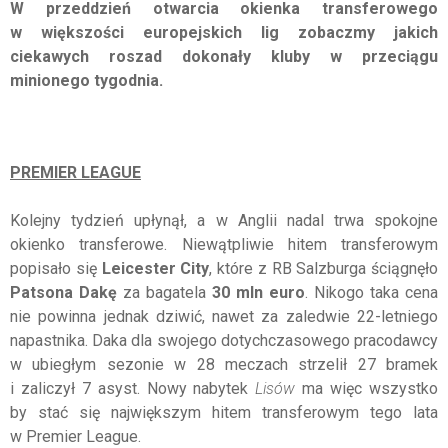
W przeddzień otwarcia okienka transferowego
w większości europejskich lig zobaczmy jakich
ciekawych roszad dokonały kluby w przeciągu
minionego tygodnia.
PREMIER LEAGUE
Kolejny tydzień upłynął, a w Anglii nadal trwa spokojne
okienko transferowe. Niewątpliwie hitem transferowym
popisało się
Leicester City
, które z RB Salzburga ściągnęło
Patsona Dakę
za bagatela
30 mln euro
. Nikogo taka cena
nie powinna jednak dziwić, nawet za zaledwie 22-letniego
napastnika. Daka dla swojego dotychczasowego pracodawcy
w ubiegłym sezonie w 28 meczach strzelił 27 bramek
i zaliczył 7 asyst. Nowy nabytek
Lisów
ma więc wszystko
by stać się największym hitem transferowym tego lata
w Premier League.