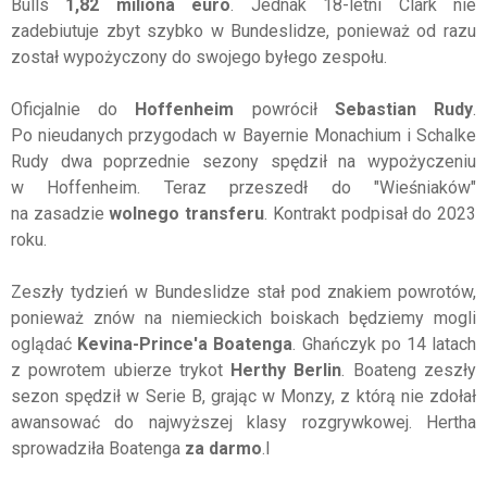
Bulls
1,82 miliona euro
. Jednak 18-letni Clark nie
zadebiutuje zbyt szybko w Bundeslidze, ponieważ od razu
został wypożyczony do swojego byłego zespołu.
Oficjalnie do
Hoffenheim
powrócił
Sebastian Rudy
.
Po nieudanych przygodach w Bayernie Monachium i Schalke
Rudy dwa poprzednie sezony spędził na wypożyczeniu
w Hoffenheim. Teraz przeszedł do "Wieśniaków"
na zasadzie
wolnego transferu
. Kontrakt podpisał do 2023
roku.
Zeszły tydzień w Bundeslidze stał pod znakiem powrotów,
ponieważ znów na niemieckich boiskach będziemy mogli
oglądać
Kevina-Prince'a Boatenga
. Ghańczyk po 14 latach
z powrotem ubierze trykot
Herthy Berlin
. Boateng zeszły
sezon spędził w Serie B, grając w Monzy, z którą nie zdołał
awansować do najwyższej klasy rozgrywkowej. Hertha
sprowadziła Boatenga
za darmo
.l