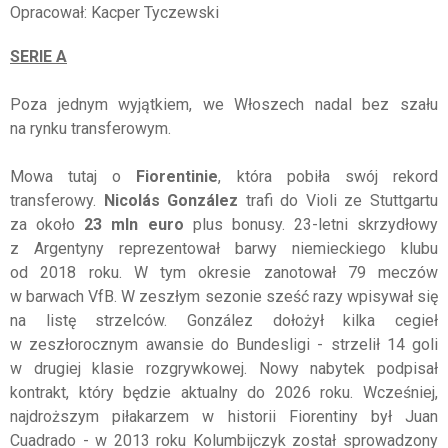
Opracował: Kacper Tyczewski
SERIE A
Poza jednym wyjątkiem, we Włoszech nadal bez szału
na rynku transferowym.
Mowa tutaj o
Fiorentinie
, która pobiła swój rekord
transferowy.
Nicolás González
trafi do Violi ze Stuttgartu
za około
23 mln euro
plus bonusy. 23-letni skrzydłowy
z Argentyny reprezentował barwy niemieckiego klubu
od 2018 roku. W tym okresie zanotował 79 meczów
w barwach VfB. W zeszłym sezonie sześć razy wpisywał się
na listę strzelców. González dołożył kilka cegieł
w zeszłorocznym awansie do Bundesligi - strzelił 14 goli
w drugiej klasie rozgrywkowej. Nowy nabytek podpisał
kontrakt, który będzie aktualny do 2026 roku. Wcześniej,
najdroższym piłakarzem w historii Fiorentiny był Juan
Cuadrado - w 2013 roku Kolumbijczyk został sprowadzony