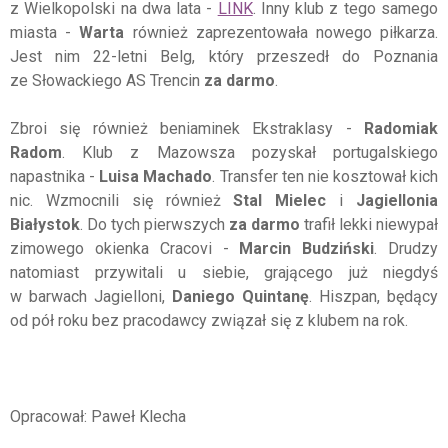
z Wielkopolski na dwa lata -
LINK
. Inny klub z tego samego
miasta -
Warta
również zaprezentowała nowego piłkarza.
Jest nim 22-letni Belg, który przeszedł do Poznania
ze Słowackiego AS Trencin
za darmo
.
Zbroi się również beniaminek Ekstraklasy -
Radomiak
Radom
. Klub z Mazowsza pozyskał portugalskiego
napastnika -
Luisa Machado
. Transfer ten nie kosztował kich
nic. Wzmocnili się również
Stal Mielec
i
Jagiellonia
Białystok
. Do tych pierwszych
za darmo
trafił lekki niewypał
zimowego okienka Cracovi -
Marcin Budziński
. Drudzy
natomiast przywitali u siebie, grającego już niegdyś
w barwach Jagielloni,
Daniego Quintanę
. Hiszpan, będący
od pół roku bez pracodawcy związał się z klubem na rok.
Opracował: Paweł Klecha