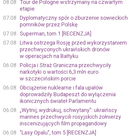
08.08
Tour de Pologne wstrzymany na czwartym
etapie
07.08
Dyplomatyczny spór o zburzenie sowieckich
pomników przez Polskę
07.08
Superman, tom 1 [RECENZJA]
07.08
Litwa ostrzega Rosję przed wykorzystaniem
przechwyconych ukraińskich dronów
w operacjach na Bałtyku
06.08
Policja i Straż Graniczna przechwyciły
narkotyki o wartości 6,3 mln euro
w szczecińskim porcie
06.08
Obciążenie nuklearne i fala upałów
doprowadziły Budapeszt do wyłączenia
ikonicznych świateł Parlamentu
06.08
„Wytnij, wydrukuj, schwytany”: ukraińscy
marines przechwycili rosyjskich żołnierzy
inscenizujących film propagandowy
06.08
"Lasy Opalu", tom 5 [RECENZJA]