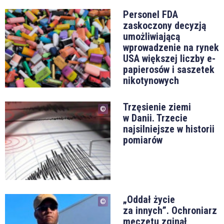
Personel FDA
zaskoczony decyzją
umożliwiającą
wprowadzenie na rynek
USA większej liczby e-
papierosów i saszetek
nikotynowych
Trzęsienie ziemi
w Danii. Trzecie
najsilniejsze w historii
pomiarów
„Oddał życie
za innych”. Ochroniarz
meczetu zginął,