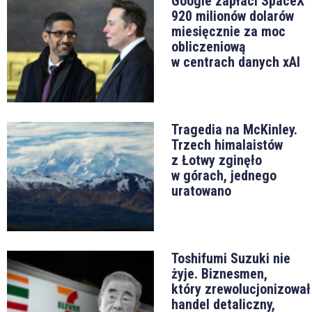
Google zapłaci SpaceX
920 milionów dolarów
miesięcznie za moc
obliczeniową
w centrach danych xAI
Tragedia na McKinley.
Trzech himalaistów
z Łotwy zginęło
w górach, jednego
uratowano
Toshifumi Suzuki nie
żyje. Biznesmen,
który zrewolucjonizował
handel detaliczny,