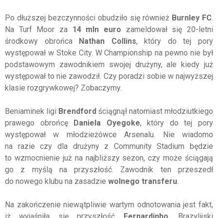
Po dłuższej bezczynności obudziło się również
Burnley FC
.
Na Turf Moor za
14 mln euro
zameldował się 20-letni
środkowy obrońca
Nathan Collins
, który do tej pory
występował w Stoke City. W Championship na pewno nie był
podstawowym zawodnikiem swojej drużyny, ale kiedy już
występował to nie zawodził. Czy poradzi sobie w najwyższej
klasie rozgrywkowej? Zobaczymy.
Beniaminek ligi
Brendford
ściągnął natomiast młodziutkiego
prawego obrońcę
Daniela Oyegoke
, który do tej pory
występował w młodzieżówce Arsenalu. Nie wiadomo
na razie czy dla drużyny z Community Stadium będzie
to wzmocnienie już na najbliższy sezon, czy może ściągają
go z myślą na przyszłość. Zawodnik ten przeszedł
do nowego klubu na zasadzie
wolnego transferu
.
Na zakończenie niewątpliwie wartym odnotowania jest fakt,
iż wyjaśniła się przyszłość
Fernardinho
. Brazylijski