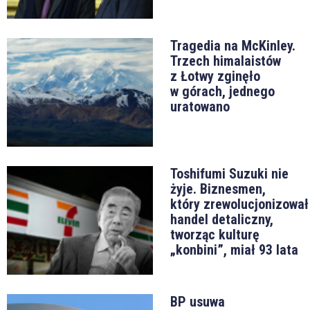
Tragedia na McKinley.
Trzech himalaistów
z Łotwy zginęło
w górach, jednego
uratowano
Toshifumi Suzuki nie
żyje. Biznesmen,
który zrewolucjonizował
handel detaliczny,
tworząc kulturę
„konbini”, miał 93 lata
BP usuwa