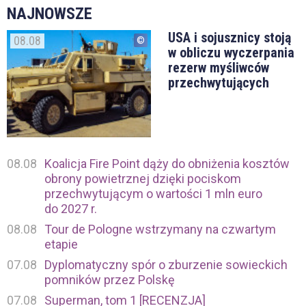
NAJNOWSZE
USA i sojusznicy stoją
08.08
w obliczu wyczerpania
rezerw myśliwców
przechwytujących
08.08
Koalicja Fire Point dąży do obniżenia kosztów
obrony powietrznej dzięki pociskom
przechwytującym o wartości 1 mln euro
do 2027 r.
08.08
Tour de Pologne wstrzymany na czwartym
etapie
07.08
Dyplomatyczny spór o zburzenie sowieckich
pomników przez Polskę
07.08
Superman, tom 1 [RECENZJA]