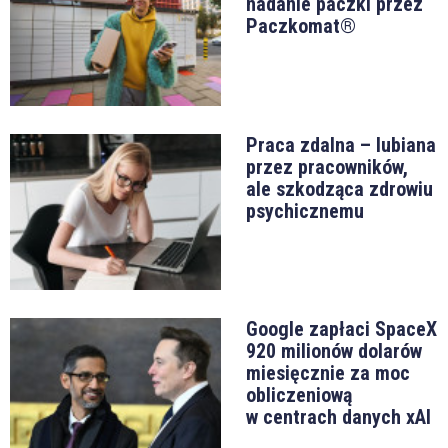
nadanie paczki przez
Paczkomat®
Praca zdalna – lubiana
przez pracowników,
ale szkodząca zdrowiu
psychicznemu
Google zapłaci SpaceX
920 milionów dolarów
miesięcznie za moc
obliczeniową
w centrach danych xAI