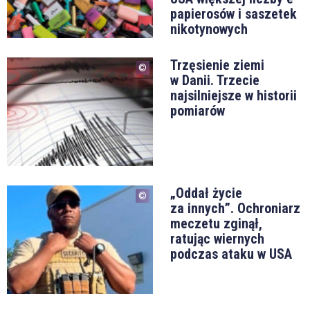
papierosów i saszetek
nikotynowych
Trzęsienie ziemi
w Danii. Trzecie
najsilniejsze w historii
pomiarów
„Oddał życie
za innych”. Ochroniarz
meczetu zginął,
ratując wiernych
podczas ataku w USA