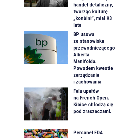
handel detaliczny,
tworząc kulturę
„konbini”, miał 93
lata
BP usuwa
ze stanowiska
przewodniczącego
Alberta
Manifolda.
Powodem kwestie
zarządzania
i zachowania
Fala upałów
na French Open.
Kibice chłodzą się
pod zraszaczami.
Personel FDA