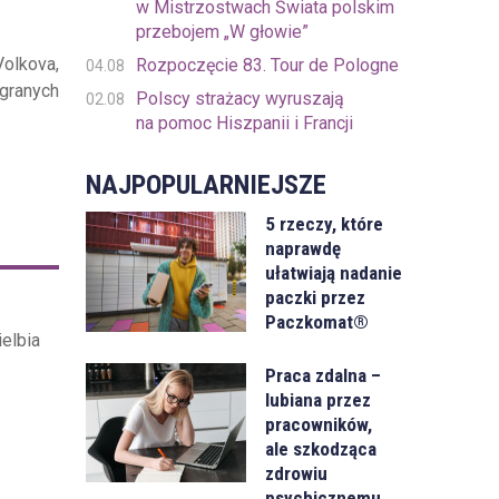
w Mistrzostwach Świata polskim
przebojem „W głowie”
olkova,
Rozpoczęcie 83. Tour de Pologne
04.08
ygranych
Polscy strażacy wyruszają
02.08
na pomoc Hiszpanii i Francji
NAJPOPULARNIEJSZE
5 rzeczy, które
naprawdę
ułatwiają nadanie
paczki przez
Paczkomat®
elbia
Praca zdalna –
lubiana przez
pracowników,
ale szkodząca
zdrowiu
psychicznemu