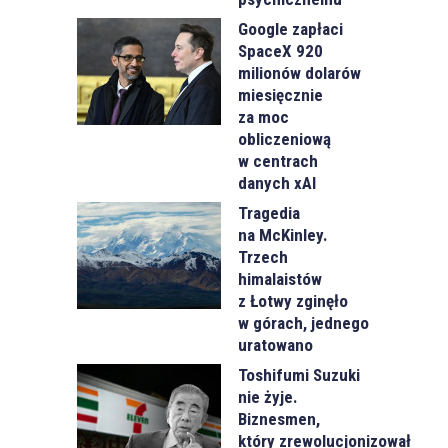
Google zapłaci
SpaceX 920
milionów dolarów
miesięcznie
za moc
obliczeniową
w centrach
danych xAI
Tragedia
na McKinley.
Trzech
himalaistów
z Łotwy zginęło
w górach, jednego
uratowano
Toshifumi Suzuki
nie żyje.
Biznesmen,
który zrewolucjonizował