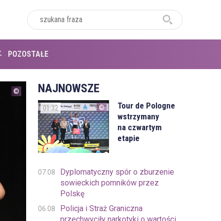
POZOSTAŁE
NAJNOWSZE
Tour de Pologne
01:32
wstrzymany
na czwartym
etapie
Dyplomatyczny spór o zburzenie
07.08
sowieckich pomników przez
Polskę
Policja i Straż Graniczna
06.08
przechwyciły narkotyki o wartości