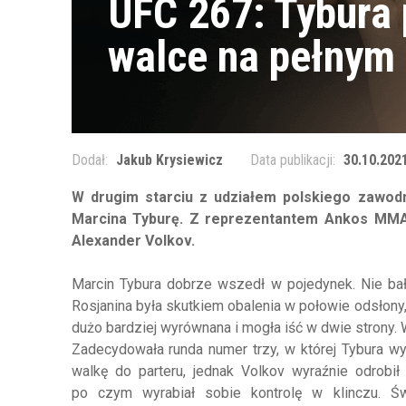
UFC 267: Tybura
walce na pełnym 
Dodał:
Jakub Krysiewicz
Data publikacji:
30.10.2021
W drugim starciu z udziałem polskiego zawod
Marcina Tyburę. Z reprezentantem Ankos MMA zm
Alexander Volkov.
Marcin Tybura dobrze wszedł w pojedynek. Nie bał
Rosjanina była skutkiem obalenia w połowie odsłony
dużo bardziej wyrównana i mogła iść w dwie strony. W
Zadecydowała runda numer trzy, w której Tybura wy
walkę do parteru, jednak Volkov wyraźnie odrobi
po czym wyrabiał sobie kontrolę w klinczu. Ś