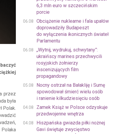
6,3 mln euro w szczecińskim
porcie
Obciążenie nuklearne i fala upałów
06.08
doprowadziły Budapeszt
do wyłączenia ikonicznych świateł
Parlamentu
„Wytnij, wydrukuj, schwytany”:
06.08
ukraińscy marines przechwycili
rosyjskich żołnierzy
obaczyć
inscenizujących film
iężkiej
propagandowy
Nocny ostrzał na Bałakliję i Sumę
05.08
spowodował śmierć wielu osób
a przez
i ranienie kilkudziesięciu osób
nda była
Zamek Książ w Polsce odzyskuje
04.08
ł Polak.
przedwojenne wnętrza
rowadzić
wadzeń,
Hiszpańska gwiazda piłki nożnej
04.08
Gavi świętuje zwycięstwo
 Polaka