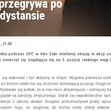
 przegrywa po
dystansie
, 21:40
nika podczas UFC w Abu Zabi mieliśmy okazję w akcji z
ierzył się znajdujący się na 5. pozycji rankingu wagi c
 się atakować i był aktywny w stójce. Wygrana pierwsza rund
, po którym udało mu się utrzymać dominującą pozycję. Druga ru
ydawało się jednak, że w niej nieco aktywniejszy i celniejszy by
glądał na bardziej zmęczonego. Starał się niejednokrotnie sp
ł lekcje z obrony obaleń. Rosjanin przechwytywał próby spro
wiadom tego, że wygrywa, do końca rundy unikał ataków