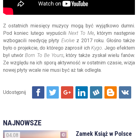
Z ostatnich miesięcy muzycy mogą być wyjątkowo dumni.
Pod koniec lutego wypuścili
Next To Me
, którym następnie
wzbogacili reedycję płyty
Evolve
z 2017 roku. Głośno także
było o projekcie, do którego zaprosił ich
Kygo
. Jego efektem
był utwór
Born To Be Yours
, który także zyskał wielu fanów.
Ze względu na ich sporą aktywność w ostatnim czasie, wizja
nowej płyty wcale nie musi być aż tak odległa.
NAJNOWSZE
Zamek Książ w Polsce
04.08