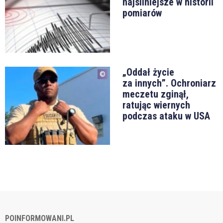
najsilniejsze w historii
pomiarów
„Oddał życie
za innych”. Ochroniarz
meczetu zginął,
ratując wiernych
podczas ataku w USA
POINFORMOWANI.PL