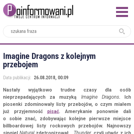
2024
Imagine Dragons z kolejnym
przebojem
Data publikacji:
26.08.2018, 00:09
Nastały wyjątkowo trudne czasy dla osób
nieprzepadających za muzyką
Imagine Dragons
. Ich
piosenki zdominowały listy przebojów, o czym miałem
już przyjemność
pisać
. Amerykanie ponownie dali
o sobie znać, zdobywając kolejne pierwsze miejsce
billboardowej listy rockowych przebojów. Najnowszy
singiel
Natural
zdetronizował...
Thunder
, czyli utwór z ich