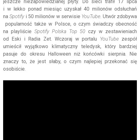
jeszcze niezapowiedzianej płyty. Do sieci trafił 17 lipca
i w lekko ponad miesiąc uzyskał 40 milionów odsłuchań
na
Spotify
i 50 milionów w serwisie
YouTube
. Utwór zdobywa
popularność także w Polsce, o czym świadczy obecność
na playliście
Spotify
Polska Top 50
czy w zestawieniach
od Eski i Radia Zet. Wczoraj w portalu
YouTube
zespół
umieścił wyjątkowo klimatyczny teledysk, który bardziej
pasuje do okresu Halloween niż końcówki sierpnia. Nie
znaczy to, że jest słaby, o czym najlepiej przekonać się
osobiście.