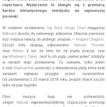
repertuaru. Wydarzenie to zbiegło się z premierą
bardzo klimatycznego teledysku do najnowszej
piosenki.
W ostatnim zestawieniu
Top Rock Songs Chart
magazynu
Billboard
doszło do ciekawego zdarzenia. Obecnie pierwsze
trzy miejsca należą do jednego zespołu –
Imagine Dragons
.
Szczyt listy okupują odpowiednio:
Natural, Thunder
oraz
Beliver
, a tuż za nimi, bo na piątej pozycji, czai
się
Whatever it Takes.
Jest to ich piąty „numer jeden” zdobyty
w ramach tego zestawienia. Co ciekawe, tylko jeden
z nich
(Radioactive)
pochodzi z debiutanckiej płyty, która była
zarazem najlepiej przyjęta przez recenzentów.
Od zestawienia z 25 marca 2018 roku, zespół stracił szczyt
tylko na pięć tygodni.
Choć muzycy tego nie potwierdzili,
singiel
Natural
najprawdopodobniej rozpoczyna promocję