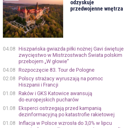
odzyskuje
przedwojenne wnętrza
04.08
Hiszpańska gwiazda piłki nożnej Gavi świętuje
zwycięstwo w Mistrzostwach Świata polskim
przebojem „W głowie”
04.08
Rozpoczęcie 83. Tour de Pologne
02.08
Polscy strażacy wyruszają na pomoc
Hiszpanii i Francji
01.08
Raków i GKS Katowice awansują
do europejskich pucharów
01.08
Eksperci ostrzegają przed kampanią
dezinformacyjną po katastrofie rakietowej
01.08
Inflacja w Polsce wzrosła do 3,0% w lipcu