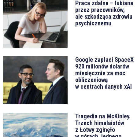
Praca zdalna – lubiana
przez pracowników,
ale szkodząca zdrowiu
psychicznemu
Google zapłaci SpaceX
920 milionów dolarów
miesięcznie za moc
obliczeniową
w centrach danych xAI
Tragedia na McKinley.
Trzech himalaistów
z Łotwy zginęło
w górach, jednego