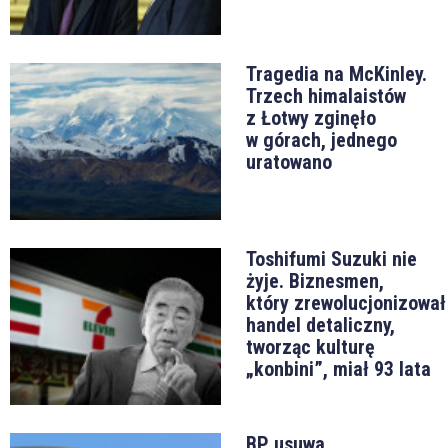
Tragedia na McKinley.
Trzech himalaistów
z Łotwy zginęło
w górach, jednego
uratowano
Toshifumi Suzuki nie
żyje. Biznesmen,
który zrewolucjonizował
handel detaliczny,
tworząc kulturę
„konbini”, miał 93 lata
BP usuwa