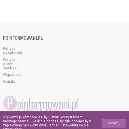
POINFORMOWANI.PL
Polityka
prywatności
Polityka
plików
„cookies”
Współpraca
Kontakt
Używamy plików cookies, by ułatwić korzystanie z
© 2026 poinformowani.pl.
naszego serwisu. Jeśli nie chcesz, by pliki cookies były
Zamknij
Wszelkie prawa zastrzeżone.
zapisywane na Twoim dysku zmień ustawienia swojej