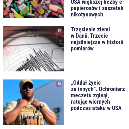
USA większej liczby e-
papierosów i saszetek
nikotynowych
Trzęsienie ziemi
w Danii. Trzecie
najsilniejsze w historii
pomiarów
„Oddał życie
za innych”. Ochroniarz
meczetu zginął,
ratując wiernych
podczas ataku w USA