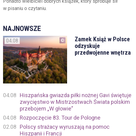
Ponadto wielbiciel dobrych książek, który spróbuje sił
w pisaniu o czytaniu.
NAJNOWSZE
Zamek Książ w Polsce
04.08
odzyskuje
przedwojenne wnętrza
04.08
Hiszpańska gwiazda piłki nożnej Gavi świętuje
zwycięstwo w Mistrzostwach Świata polskim
przebojem „W głowie”
04.08
Rozpoczęcie 83. Tour de Pologne
02.08
Polscy strażacy wyruszają na pomoc
Hiszpanii i Francji