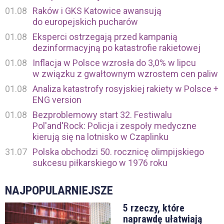
01.08
Raków i GKS Katowice awansują
do europejskich pucharów
01.08
Eksperci ostrzegają przed kampanią
dezinformacyjną po katastrofie rakietowej
01.08
Inflacja w Polsce wzrosła do 3,0% w lipcu
w związku z gwałtownym wzrostem cen paliw
01.08
Analiza katastrofy rosyjskiej rakiety w Polsce +
ENG version
01.08
Bezproblemowy start 32. Festiwalu
Pol'and'Rock: Policja i zespoły medyczne
kierują się na lotnisko w Czaplinku
31.07
Polska obchodzi 50. rocznicę olimpijskiego
sukcesu piłkarskiego w 1976 roku
NAJPOPULARNIEJSZE
5 rzeczy, które
naprawdę ułatwiają