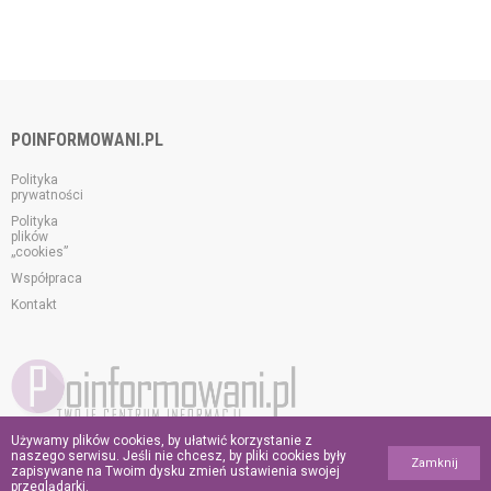
POINFORMOWANI.PL
Polityka
prywatności
Polityka
plików
„cookies”
Współpraca
Kontakt
Używamy plików cookies, by ułatwić korzystanie z
© 2026 poinformowani.pl.
naszego serwisu. Jeśli nie chcesz, by pliki cookies były
Zamknij
Wszelkie prawa zastrzeżone.
zapisywane na Twoim dysku zmień ustawienia swojej
przeglądarki.