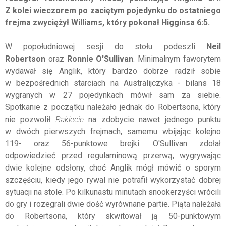
Z kolei wieczorem po zaciętym pojedynku do ostatniego
frejma zwyciężył Williams, który pokonał Higginsa 6:5.
W popołudniowej sesji do stołu podeszli
Neil
Robertson
oraz
Ronnie O'Sullivan
. Minimalnym faworytem
wydawał się Anglik, który bardzo dobrze radził sobie
w bezpośrednich starciach na Australijczyka - bilans 18
wygranych w 27 pojedynkach mówił sam za siebie.
Spotkanie z początku należało jednak do Robertsona, który
nie pozwolił
Rakiecie
na zdobycie nawet jednego punktu
w dwóch pierwszych frejmach, samemu wbijając kolejno
119- oraz 56-punktowe brejki. O'Sullivan zdołał
odpowiedzieć przed regulaminową przerwą, wygrywając
dwie kolejne odsłony, choć Anglik mógł mówić o sporym
szczęściu, kiedy jego rywal nie potrafił wykorzystać dobrej
sytuacji na stole. Po kilkunastu minutach snookerzyści wrócili
do gry i rozegrali dwie dość wyrównane partie. Piąta należała
do Robertsona, który skwitował ją 50-punktowym