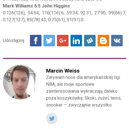
Mark Williams 6:5 John Higgins
0:126(126), 54:64, 116(116):6, 59:34, 92:31, 27:90, 99(66):7,
0:127(127), 85(78):43, 0:75(61), 91(91):0
Marcin Weiss
Zarywam noce dla amerykańskiej ligi
NBA, ale moje sportowe
zainteresowania wykraczają daleko
poza koszykówkę. Skoki, żużel, tenis,
snooker — zwyczajnie wszystko.