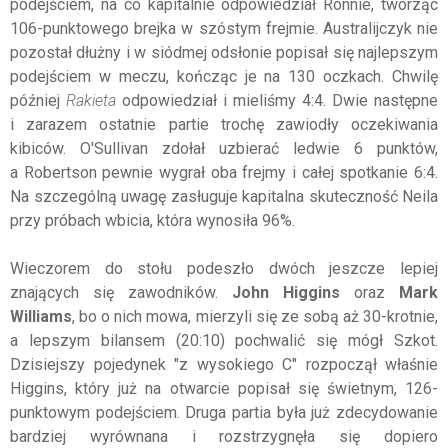
podejściem, na co kapitalnie odpowiedział Ronnie, tworząc
106-punktowego brejka w szóstym frejmie. Australijczyk nie
pozostał dłużny i w siódmej odsłonie popisał się najlepszym
podejściem w meczu, kończąc je na 130 oczkach. Chwilę
później
Rakieta
odpowiedział i mieliśmy 4:4. Dwie następne
i zarazem ostatnie partie trochę zawiodły oczekiwania
kibiców. O'Sullivan zdołał uzbierać ledwie 6 punktów,
a Robertson pewnie wygrał oba frejmy i całej spotkanie 6:4.
Na szczególną uwagę zasługuje kapitalna skuteczność Neila
przy próbach wbicia, która wynosiła 96%.
Wieczorem do stołu podeszło dwóch jeszcze lepiej
znających się zawodników.
John Higgins
oraz
Mark
Williams
, bo o nich mowa, mierzyli się ze sobą aż 30-krotnie,
a lepszym bilansem (20:10) pochwalić się mógł Szkot.
Dzisiejszy pojedynek "z wysokiego C" rozpoczął właśnie
Higgins, który już na otwarcie popisał się świetnym, 126-
punktowym podejściem. Druga partia była już zdecydowanie
bardziej wyrównana i rozstrzygnęła się dopiero