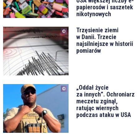
USA większej liczby e-
papierosów i saszetek
nikotynowych
Trzęsienie ziemi
w Danii. Trzecie
najsilniejsze w historii
pomiarów
„Oddał życie
za innych”. Ochroniarz
meczetu zginął,
ratując wiernych
podczas ataku w USA