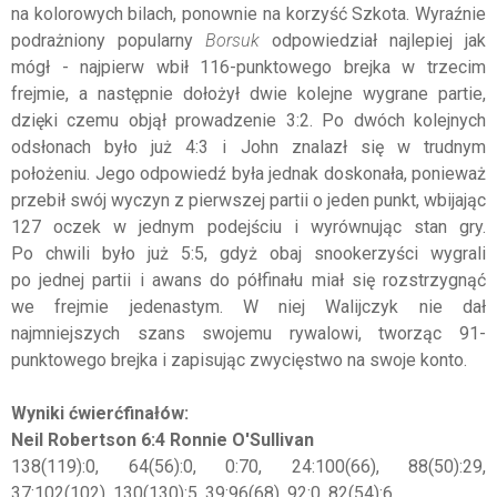
na kolorowych bilach, ponownie na korzyść Szkota. Wyraźnie
podrażniony popularny
Borsuk
odpowiedział najlepiej jak
mógł - najpierw wbił 116-punktowego brejka w trzecim
frejmie, a następnie dołożył dwie kolejne wygrane partie,
dzięki czemu objął prowadzenie 3:2. Po dwóch kolejnych
odsłonach było już 4:3 i John znalazł się w trudnym
położeniu. Jego odpowiedź była jednak doskonała, ponieważ
przebił swój wyczyn z pierwszej partii o jeden punkt, wbijając
127 oczek w jednym podejściu i wyrównując stan gry.
Po chwili było już 5:5, gdyż obaj snookerzyści wygrali
po jednej partii i awans do półfinału miał się rozstrzygnąć
we frejmie jedenastym. W niej Walijczyk nie dał
najmniejszych szans swojemu rywalowi, tworząc 91-
punktowego brejka i zapisując zwycięstwo na swoje konto.
Wyniki ćwierćfinałów:
Neil Robertson 6:4 Ronnie O'Sullivan
138(119):0, 64(56):0, 0:70, 24:100(66), 88(50):29,
37:102(102), 130(130):5, 39:96(68), 92:0, 82(54):6