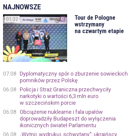
NAJNOWSZE
Tour de Pologne
01:32
wstrzymany
na czwartym etapie
07.08
Dyplomatyczny spór o zburzenie sowieckich
pomników przez Polskę
06.08
Policja i Straż Graniczna przechwyciły
narkotyki o wartości 6,3 mln euro
w szczecińskim porcie
06.08
Obciążenie nuklearne i fala upałów
doprowadziły Budapeszt do wyłączenia
ikonicznych świateł Parlamentu
06.08
„Wytnij, wydrukuj, schwytany”: ukraińscy