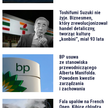
Toshifumi Suzuki nie
żyje. Biznesmen,
który zrewolucjonizował
handel detaliczny,
tworząc kulturę
„konbini”, miał 93 lata
BP usuwa
ze stanowiska
przewodniczącego
Alberta Manifolda.
Powodem kwestie
zarządzania
i zachowania
Fala upałów na French
Open. Kibice chłodzą