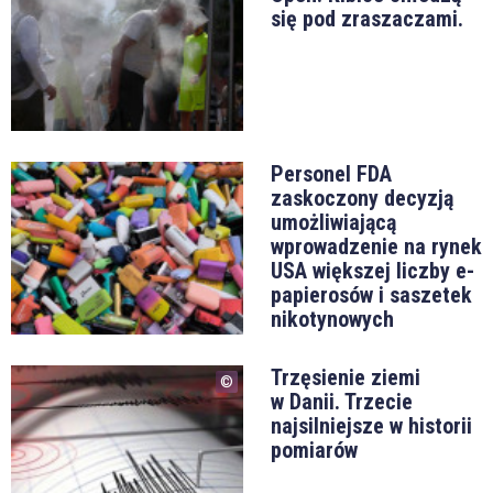
się pod zraszaczami.
Personel FDA
zaskoczony decyzją
umożliwiającą
wprowadzenie na rynek
USA większej liczby e-
papierosów i saszetek
nikotynowych
Trzęsienie ziemi
w Danii. Trzecie
najsilniejsze w historii
pomiarów