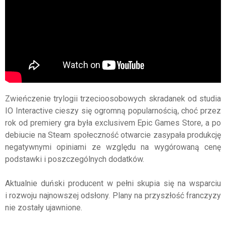
Zwieńczenie trylogii
trzecioosobowych
skradanek od studia
IO Interactive cieszy się ogromną popularnością, choć przez
rok od premiery gra była
exclusivem
Epic
Games
Store
, a po
debiucie na
Steam
społeczność otwarcie zasypała produkcję
negatywnymi opiniami ze względu na wygórowaną cenę
podstawki i poszczególnych dodatków.
Aktualnie duński producent w pełni skupia się na wsparciu
i rozwoju najnowszej odsłony. Plany na przyszłość franczyzy
nie zostały ujawnione.