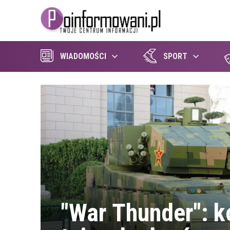
WIADOMOŚCI
SPORT
"War Thunder": k