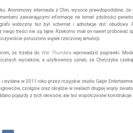
ieku. Anonimowy internauta z Chin, wysoce prawdopodobne, że
umentami zawierającymi informacje na temat zdolności penetr
rafii widoczny też był schemat i adnotacje dot. obudowy. 
z niego treści nie są tajne. Rzekomo miał on nawet próbować 
j oczywiście poruszono wątek rzeczonej amunicji.
erom, że trzeba do
War Thundera
wprowadzić poprawki. Mode
ocznych wycieków, a użytkownicy uznali, że Chińczyka czekaj
 wydana w 2011 roku przez rosyjskie studio Gaijin Entertainmen
igłowców, czołgów oraz okrętów w realiach drugiej wojny świat
dano pojazdy z tych okresów, ale też współczesne konstrukcje.