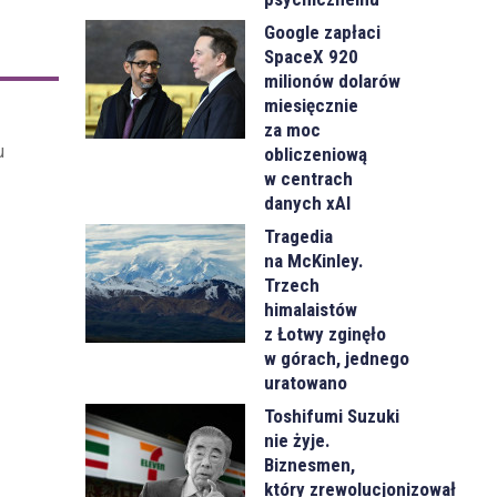
Google zapłaci
SpaceX 920
milionów dolarów
miesięcznie
za moc
u
obliczeniową
w centrach
danych xAI
Tragedia
na McKinley.
Trzech
himalaistów
z Łotwy zginęło
w górach, jednego
uratowano
Toshifumi Suzuki
nie żyje.
Biznesmen,
który zrewolucjonizował