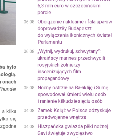
6,3 mln euro w szczecińskim
porcie
Obciążenie nuklearne i fala upałów
06.08
doprowadziły Budapeszt
do wyłączenia ikonicznych świateł
Parlamentu
„Wytnij, wydrukuj, schwytany”:
06.08
ukraińscy marines przechwycili
rosyjskich żołnierzy
ba było
inscenizujących film
ologią.
propagandowy
tronach
Nocny ostrzał na Bałakliję i Sumę
05.08
Thunder
spowodował śmierć wielu osób
i ranienie kilkudziesięciu osób
Zamek Książ w Polsce odzyskuje
04.08
, a kilka
przedwojenne wnętrza
ylko się
iezgodne
Hiszpańska gwiazda piłki nożnej
04.08
Gavi świętuje zwycięstwo