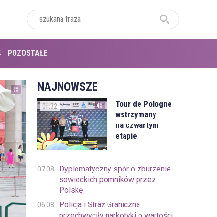
POZOSTAŁE
NAJNOWSZE
Tour de Pologne
01:32
wstrzymany
na czwartym
etapie
Dyplomatyczny spór o zburzenie
07.08
sowieckich pomników przez
Polskę
Policja i Straż Graniczna
06.08
przechwyciły narkotyki o wartości