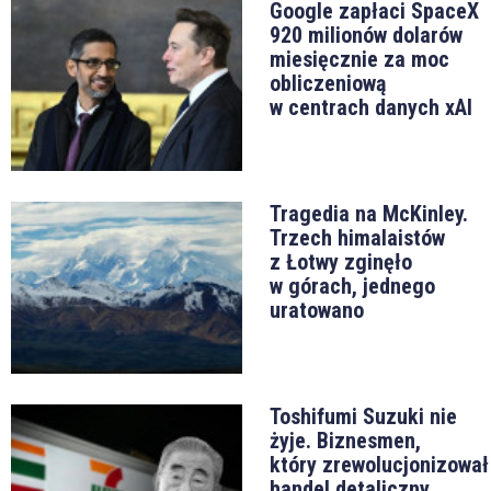
Google zapłaci SpaceX
920 milionów dolarów
miesięcznie za moc
obliczeniową
w centrach danych xAI
Tragedia na McKinley.
Trzech himalaistów
z Łotwy zginęło
w górach, jednego
uratowano
Toshifumi Suzuki nie
żyje. Biznesmen,
który zrewolucjonizował
handel detaliczny,