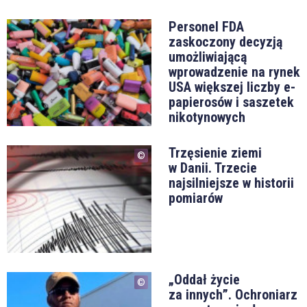
Personel FDA
zaskoczony decyzją
umożliwiającą
wprowadzenie na rynek
USA większej liczby e-
papierosów i saszetek
nikotynowych
Trzęsienie ziemi
w Danii. Trzecie
najsilniejsze w historii
pomiarów
„Oddał życie
za innych”. Ochroniarz