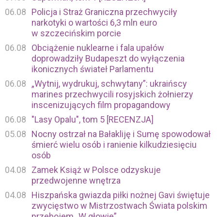
06.08
Policja i Straż Graniczna przechwyciły
narkotyki o wartości 6,3 mln euro
w szczecińskim porcie
06.08
Obciążenie nuklearne i fala upałów
doprowadziły Budapeszt do wyłączenia
ikonicznych świateł Parlamentu
06.08
„Wytnij, wydrukuj, schwytany”: ukraińscy
marines przechwycili rosyjskich żołnierzy
inscenizujących film propagandowy
06.08
"Lasy Opalu", tom 5 [RECENZJA]
05.08
Nocny ostrzał na Bałakliję i Sumę spowodował
śmierć wielu osób i ranienie kilkudziesięciu
osób
04.08
Zamek Książ w Polsce odzyskuje
przedwojenne wnętrza
04.08
Hiszpańska gwiazda piłki nożnej Gavi świętuje
zwycięstwo w Mistrzostwach Świata polskim
przebojem „W głowie”