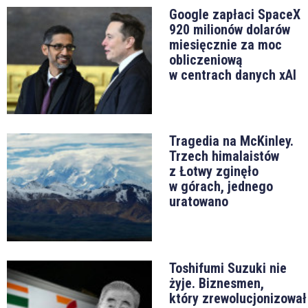
Google zapłaci SpaceX
920 milionów dolarów
miesięcznie za moc
obliczeniową
w centrach danych xAI
Tragedia na McKinley.
Trzech himalaistów
z Łotwy zginęło
w górach, jednego
uratowano
Toshifumi Suzuki nie
żyje. Biznesmen,
który zrewolucjonizował