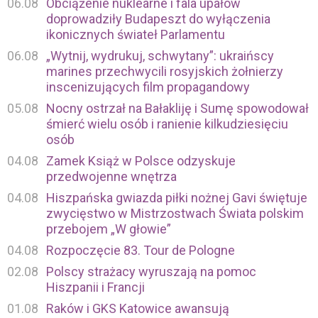
06.08
Obciążenie nuklearne i fala upałów
doprowadziły Budapeszt do wyłączenia
ikonicznych świateł Parlamentu
06.08
„Wytnij, wydrukuj, schwytany”: ukraińscy
marines przechwycili rosyjskich żołnierzy
inscenizujących film propagandowy
05.08
Nocny ostrzał na Bałakliję i Sumę spowodował
śmierć wielu osób i ranienie kilkudziesięciu
osób
04.08
Zamek Książ w Polsce odzyskuje
przedwojenne wnętrza
04.08
Hiszpańska gwiazda piłki nożnej Gavi świętuje
zwycięstwo w Mistrzostwach Świata polskim
przebojem „W głowie”
04.08
Rozpoczęcie 83. Tour de Pologne
02.08
Polscy strażacy wyruszają na pomoc
Hiszpanii i Francji
01.08
Raków i GKS Katowice awansują