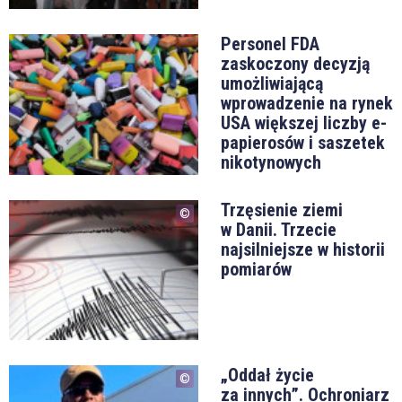
Personel FDA
zaskoczony decyzją
umożliwiającą
wprowadzenie na rynek
USA większej liczby e-
papierosów i saszetek
nikotynowych
Trzęsienie ziemi
w Danii. Trzecie
najsilniejsze w historii
pomiarów
„Oddał życie
za innych”. Ochroniarz