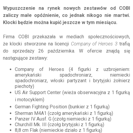
Wypuszczenie na rynek nowych zestawów od COBI
zaliczy małe opóźnienie, co jednak nikogo nie martwi.
Klocki będzie można kupić jeszcze w tym miesiącu.
Firma COBI przekazała w mediach społecznościowych,
że klocki stworzone na licencji
Company of Heroes 3
trafią
do sprzedaży 26 października. W ofercie znajdą się
następujące zestawy:
Company of Heroes (4 figurki z uzbrojeniem:
amerykański spadochroniarz, niemiecki
spadochroniarz, włoski partyzant i brytyjski żołnierz
piechoty)
US Air Support Center (wieża obserwacyjna z 1 figurką
i motocyklem)
German Fighting Position (bunkier z 1 figurką)
Sherman M4A1 (czołg amerykański z 1 figurką)
Panzer IV Ausf. G (czołg niemiecki z 1 figurką)
Churchill Mk. III (czołg brytyjski z 1 figurką)
8,8 cm Flak (niemieckie działo z 1 figurką)