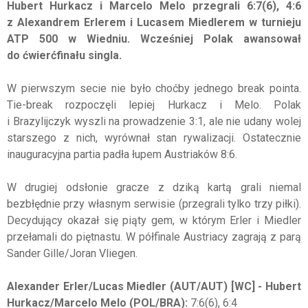
Hubert Hurkacz i Marcelo Melo przegrali 6:7(6), 4:6
z Alexandrem Erlerem i Lucasem Miedlerem w turnieju
ATP 500 w Wiedniu. Wcześniej Polak awansował
do ćwierćfinału singla.
W pierwszym secie nie było choćby jednego break pointa.
Tie-break rozpoczęli lepiej Hurkacz i Melo. Polak
i Brazylijczyk wyszli na prowadzenie 3:1, ale nie udany wolej
starszego z nich, wyrównał stan rywalizacji. Ostatecznie
inauguracyjna partia padła łupem Austriaków 8:6.
W drugiej odsłonie gracze z dziką kartą grali niemal
bezbłędnie przy własnym serwisie (przegrali tylko trzy piłki).
Decydujący okazał się piąty gem, w którym Erler i Miedler
przełamali do piętnastu. W półfinale Austriacy zagrają z parą
Sander Gille/Joran Vliegen.
Alexander Erler/Lucas Miedler (AUT/AUT) [WC] - Hubert
Hurkacz/Marcelo Melo (POL/BRA):
7:6(6), 6:4