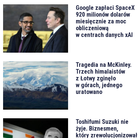
Google zapłaci SpaceX
920 milionów dolarów
miesięcznie za moc
obliczeniową
w centrach danych xAI
Tragedia na McKinley.
Trzech himalaistów
z Łotwy zginęło
w górach, jednego
uratowano
Toshifumi Suzuki nie
żyje. Biznesmen,
który zrewolucjonizował