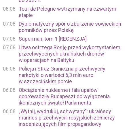
do 2027 r.
08.08
Tour de Pologne wstrzymany na czwartym
etapie
07.08
Dyplomatyczny spór o zburzenie sowieckich
pomników przez Polskę
07.08
Superman, tom 1 [RECENZJA]
07.08
Litwa ostrzega Rosję przed wykorzystaniem
przechwyconych ukraińskich dronów
w operacjach na Bałtyku
06.08
Policja i Straż Graniczna przechwyciły
narkotyki o wartości 6,3 mln euro
w szczecińskim porcie
06.08
Obciążenie nuklearne i fala upałów
doprowadziły Budapeszt do wyłączenia
ikonicznych świateł Parlamentu
06.08
„Wytnij, wydrukuj, schwytany”: ukraińscy
marines przechwycili rosyjskich żołnierzy
inscenizujących film propagandowy