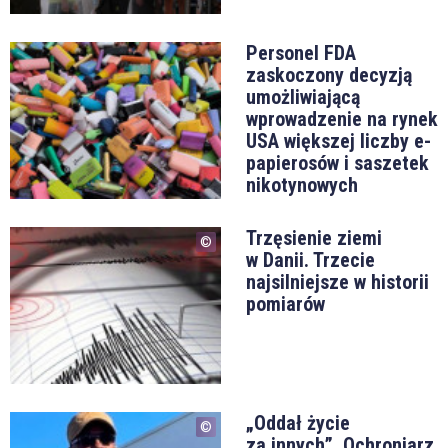
Personel FDA
zaskoczony decyzją
umożliwiającą
wprowadzenie na rynek
USA większej liczby e-
papierosów i saszetek
nikotynowych
Trzęsienie ziemi
w Danii. Trzecie
najsilniejsze w historii
pomiarów
„Oddał życie
za innych”. Ochroniarz