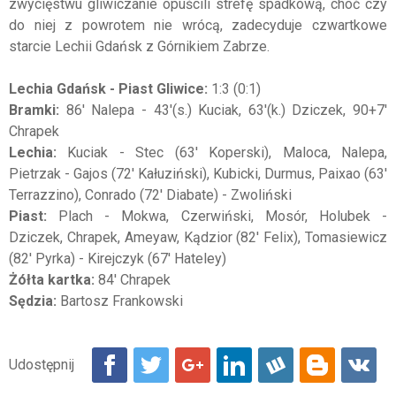
zwycięstwu gliwiczanie opuścili strefę spadkową, choć czy
do niej z powrotem nie wrócą, zadecyduje czwartkowe
starcie Lechii Gdańsk z Górnikiem Zabrze.
Lechia Gdańsk - Piast Gliwice:
1:3 (0:1)
Bramki:
86' Nalepa - 43'(s.) Kuciak, 63'(k.) Dziczek, 90+7'
Chrapek
Lechia:
Kuciak - Stec (63' Koperski), Maloca, Nalepa,
Pietrzak - Gajos (72' Kałuziński), Kubicki, Durmus, Paixao (63'
Terrazzino), Conrado (72' Diabate) - Zwoliński
Piast:
Plach - Mokwa, Czerwiński, Mosór, Holubek -
Dziczek, Chrapek, Ameyaw, Kądzior (82' Felix), Tomasiewicz
(82' Pyrka) - Kirejczyk (67' Hateley)
Żółta kartka:
84' Chrapek
Sędzia:
Bartosz Frankowski