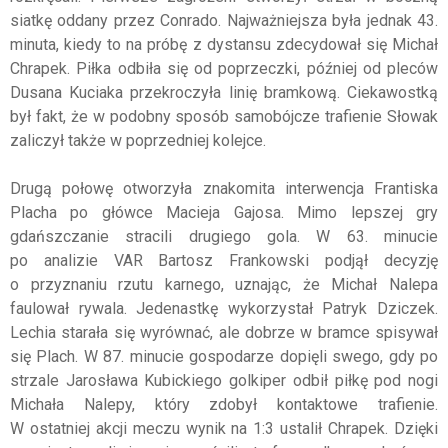
siatkę oddany przez Conrado. Najważniejsza była jednak 43.
minuta, kiedy to na próbę z dystansu zdecydował się Michał
Chrapek. Piłka odbiła się od poprzeczki, później od pleców
Dusana Kuciaka przekroczyła linię bramkową. Ciekawostką
był fakt, że w podobny sposób samobójcze trafienie Słowak
zaliczył także w poprzedniej kolejce.
Drugą połowę otworzyła znakomita interwencja Frantiska
Placha po główce Macieja Gajosa. Mimo lepszej gry
gdańszczanie stracili drugiego gola. W 63. minucie
po analizie VAR Bartosz Frankowski podjął decyzję
o przyznaniu rzutu karnego, uznając, że Michał Nalepa
faulował rywala. Jedenastkę wykorzystał Patryk Dziczek.
Lechia starała się wyrównać, ale dobrze w bramce spisywał
się Plach. W 87. minucie gospodarze dopięli swego, gdy po
strzale Jarosława Kubickiego golkiper odbił piłkę pod nogi
Michała Nalepy, który zdobył kontaktowe trafienie.
W ostatniej akcji meczu wynik na 1:3 ustalił Chrapek. Dzięki