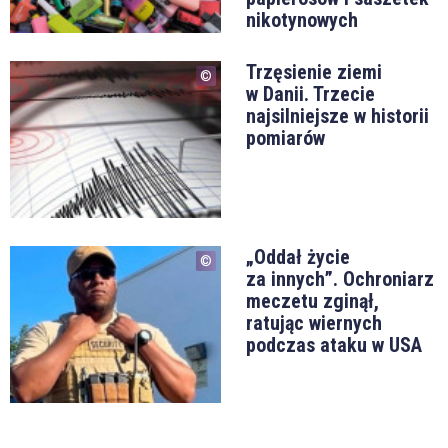
nikotynowych
Trzęsienie ziemi
w Danii. Trzecie
najsilniejsze w historii
pomiarów
„Oddał życie
za innych”. Ochroniarz
meczetu zginął,
ratując wiernych
podczas ataku w USA