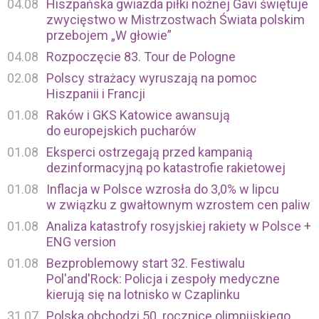
04.08
Hiszpańska gwiazda piłki nożnej Gavi świętuje
zwycięstwo w Mistrzostwach Świata polskim
przebojem „W głowie”
04.08
Rozpoczęcie 83. Tour de Pologne
02.08
Polscy strażacy wyruszają na pomoc
Hiszpanii i Francji
01.08
Raków i GKS Katowice awansują
do europejskich pucharów
01.08
Eksperci ostrzegają przed kampanią
dezinformacyjną po katastrofie rakietowej
01.08
Inflacja w Polsce wzrosła do 3,0% w lipcu
w związku z gwałtownym wzrostem cen paliw
01.08
Analiza katastrofy rosyjskiej rakiety w Polsce +
ENG version
01.08
Bezproblemowy start 32. Festiwalu
Pol'and'Rock: Policja i zespoły medyczne
kierują się na lotnisko w Czaplinku
31.07
Polska obchodzi 50. rocznicę olimpijskiego