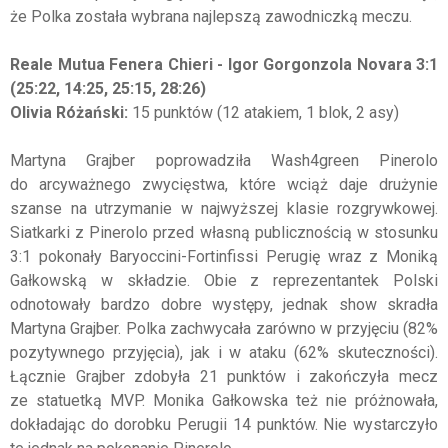
że Polka została wybrana najlepszą zawodniczką meczu.
Reale Mutua Fenera Chieri - Igor Gorgonzola Novara 3:1
(25:22, 14:25, 25:15, 28:26)
Olivia Różański:
15 punktów (12 atakiem, 1 blok, 2 asy)
Martyna Grajber poprowadziła Wash4green Pinerolo
do arcyważnego zwycięstwa, które wciąż daje drużynie
szanse na utrzymanie w najwyższej klasie rozgrywkowej.
Siatkarki z Pinerolo przed własną publicznością w stosunku
3:1 pokonały Baryoccini-Fortinfissi Perugię wraz z Moniką
Gałkowską w składzie. Obie z reprezentantek Polski
odnotowały bardzo dobre występy, jednak show skradła
Martyna Grajber. Polka zachwycała zarówno w przyjęciu (82%
pozytywnego przyjęcia), jak i w ataku (62% skuteczności).
Łącznie Grajber zdobyła 21 punktów i zakończyła mecz
ze statuetką MVP. Monika Gałkowska też nie próżnowała,
dokładając do dorobku Perugii 14 punktów. Nie wystarczyło