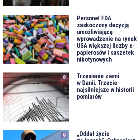
Personel FDA
zaskoczony decyzją
umożliwiającą
wprowadzenie na rynek
USA większej liczby e-
papierosów i saszetek
nikotynowych
Trzęsienie ziemi
w Danii. Trzecie
najsilniejsze w historii
pomiarów
„Oddał życie