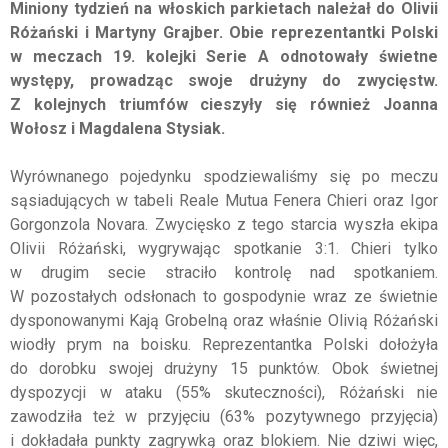
Miniony tydzień na włoskich parkietach należał do Olivii
Różański i Martyny Grajber. Obie reprezentantki Polski
w meczach 19. kolejki Serie A odnotowały świetne
występy, prowadząc swoje drużyny do zwycięstw.
Z kolejnych triumfów cieszyły się również Joanna
Wołosz i Magdalena Stysiak.
Wyrównanego pojedynku spodziewaliśmy się po meczu
sąsiadujących w tabeli Reale Mutua Fenera Chieri oraz Igor
Gorgonzola Novara. Zwycięsko z tego starcia wyszła ekipa
Olivii Różański, wygrywając spotkanie 3:1. Chieri tylko
w drugim secie straciło kontrolę nad spotkaniem.
W pozostałych odsłonach to gospodynie wraz ze świetnie
dysponowanymi Kają Grobelną oraz właśnie Olivią Różański
wiodły prym na boisku. Reprezentantka Polski dołożyła
do dorobku swojej drużyny 15 punktów. Obok świetnej
dyspozycji w ataku (55% skuteczności), Różański nie
zawodziła też w przyjęciu (63% pozytywnego przyjęcia)
i dokładała punkty zagrywką oraz blokiem. Nie dziwi więc,