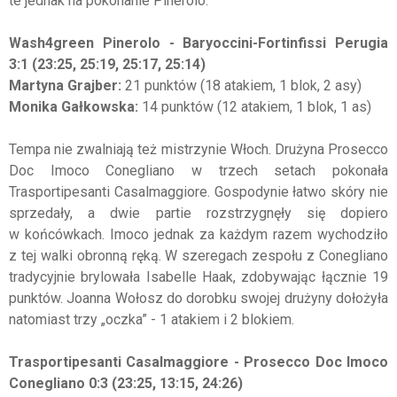
te jednak na pokonanie Pinerolo.
Wash4green Pinerolo - Baryoccini-Fortinfissi Perugia
3:1 (23:25, 25:19, 25:17, 25:14)
Martyna Grajber:
21 punktów (18 atakiem, 1 blok, 2 asy)
Monika Gałkowska:
14 punktów (12 atakiem, 1 blok, 1 as)
Tempa nie zwalniają też mistrzynie Włoch. Drużyna Prosecco
Doc Imoco Conegliano w trzech setach pokonała
Trasportipesanti Casalmaggiore. Gospodynie łatwo skóry nie
sprzedały, a dwie partie rozstrzygnęły się dopiero
w końcówkach. Imoco jednak za każdym razem wychodziło
z tej walki obronną ręką. W szeregach zespołu z Conegliano
tradycyjnie brylowała Isabelle Haak, zdobywając łącznie 19
punktów. Joanna Wołosz do dorobku swojej drużyny dołożyła
natomiast trzy „oczka” - 1 atakiem i 2 blokiem.
Trasportipesanti Casalmaggiore - Prosecco Doc Imoco
Conegliano 0:3 (23:25, 13:15, 24:26)