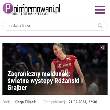
2024
Zagraniczny meldunek:
świetne występy Różański i
Grajber
Dodał:
Kinga Filipek
Data publikacji:
21.02.2023, 22:30