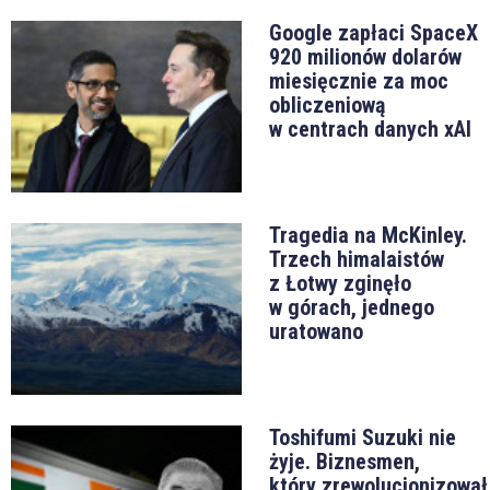
Google zapłaci SpaceX
920 milionów dolarów
miesięcznie za moc
obliczeniową
w centrach danych xAI
Tragedia na McKinley.
Trzech himalaistów
z Łotwy zginęło
w górach, jednego
uratowano
Toshifumi Suzuki nie
żyje. Biznesmen,
który zrewolucjonizował