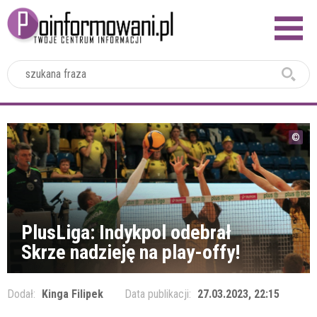
2024
PlusLiga: Indykpol odebrał
Skrze nadzieję na play-offy!
Dodał:
Kinga Filipek
Data publikacji:
27.03.2023, 22:15