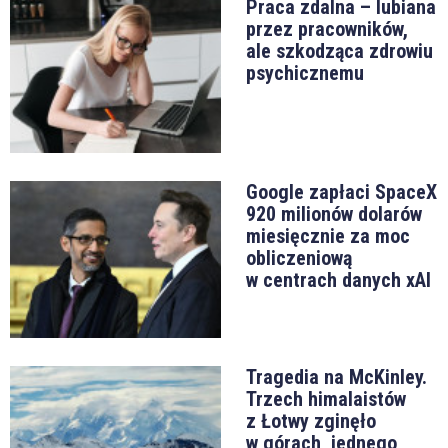
Praca zdalna – lubiana
przez pracowników,
ale szkodząca zdrowiu
psychicznemu
Google zapłaci SpaceX
920 milionów dolarów
miesięcznie za moc
obliczeniową
w centrach danych xAI
Tragedia na McKinley.
Trzech himalaistów
z Łotwy zginęło
w górach, jednego