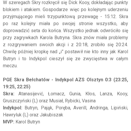
W szeregach Skry rozkręcił się Dick Kooy, dokładając punkty
blokiem i atakiem. Gospodarze więc po kolejnym uderzeniu
przyjmującego mieli trzypunktową przewagę - 15:12. Skra
po raz kolejny miała po swojej stronie wszystko, aby
doprowadzić seta do końca. Wszystko jednak odwróciło się
przy zagrywkach Karola Butryna. Skra znów miała problemy
z rozgrywaniem swoich akcji i z 20:18, zrobiło się 20:24.
Chwilę później kropkę nad „i” postawił nie kto inny jak Karol
Butryn i to Indykpol cieszył się ze zwycięstwa w całym
meczu.
PGE Skra Bełchatów - Indykpol AZS Olsztyn 0:3 (23:25,
19:25, 22:25)
Skra:
Atanasijević, Łomacz, Gunia, Kłos, Lanza, Kooy,
Gruszczyński (L) oraz Musiał, Rybicki, Vasina
Indykpol:
Butryn, Pająk, Poręba, Averill, Andringa, Lipiński,
Hawryluk (L) oraz Jakubiszak
MVP:
Karol Butryn