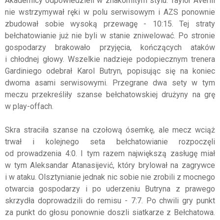
Akademicy odpowiedzieli w znakomitym stylu. Taylor Averill
nie wstrzymywał ręki w polu serwisowym i AZS ponownie
zbudował sobie wysoką przewagę - 10:15. Tej straty
bełchatowianie już nie byli w stanie zniwelować. Po stronie
gospodarzy brakowało przyjęcia, kończących ataków
i chłodnej głowy. Wszelkie nadzieje podopiecznym trenera
Gardiniego odebrał Karol Butryn, popisując się na koniec
dwoma asami serwisowymi. Przegrane dwa sety w tym
meczu przekreśliły szanse bełchatowskiej drużyny na grę
w play-offach.
Skra straciła szanse na czołową ósemkę, ale mecz wciąż
trwał i kolejnego seta bełchatowianie rozpoczęli
od prowadzenia 4:0. I tym razem największą zasługę miał
w tym Aleksandar Atanasijević, który brylował na zagrywce
i w ataku. Olsztynianie jednak nic sobie nie zrobili z mocnego
otwarcia gospodarzy i po uderzeniu Butryna z prawego
skrzydła doprowadzili do remisu - 7:7. Po chwili gry punkt
za punkt do głosu ponownie doszli siatkarze z Bełchatowa.