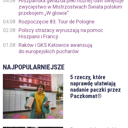
04.08
Hiszpańska gwiazda piłki nożnej Gavi świętuje
zwycięstwo w Mistrzostwach Świata polskim
przebojem „W głowie”
04.08
Rozpoczęcie 83. Tour de Pologne
02.08
Polscy strażacy wyruszają na pomoc
Hiszpanii i Francji
01.08
Raków i GKS Katowice awansują
do europejskich pucharów
NAJPOPULARNIEJSZE
5 rzeczy, które
naprawdę ułatwiają
nadanie paczki przez
Paczkomat®