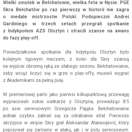
Wielki smutek w Bełchatowie, wielka feta w Nysie. PGE
Skra Bełchatów po raz pierwszy w historii nie zagra
o medale mistrzostw Polski. Podopieczni Andrei
Gardiniego w trzech setach przegrali spotkanie
z Indykpolem AZS Olsztyn i stracili szanse na awans
do fazy play-off.
Poniedziałkowe spotkanie dla Indykpolu Olsztyn było
kolejnym ligowym meczem, z kolei dla Skry szansą
na wyjście obronną ręką ze słabego sezonu. Bełchatowianie,
żeby wciąż liczyć się w grze o play-offy, musieli wygrać
z Akademikami za pełną pulę.
W premierowej partii jako pierwsi kilkupunktową przewagę
wypracowali sobie siatkarze z Olsztyna, prowadząc 8:5
po asie serwisowym Grzegorza Pająka. Bełchatowianie
jednak szybko zabrali się za odrabianie strat. Pierwsze
skrzypce w ekipie Skry grał Aleksandar Atanasijević, który
popisywał się zarówno w ataku, jak i w polu serwisowym.