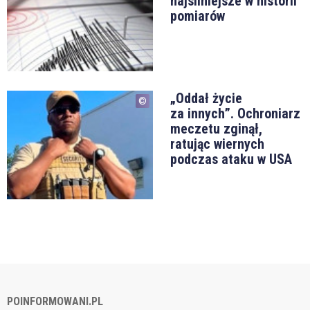
najsilniejsze w historii
pomiarów
„Oddał życie
za innych”. Ochroniarz
meczetu zginął,
ratując wiernych
podczas ataku w USA
POINFORMOWANI.PL