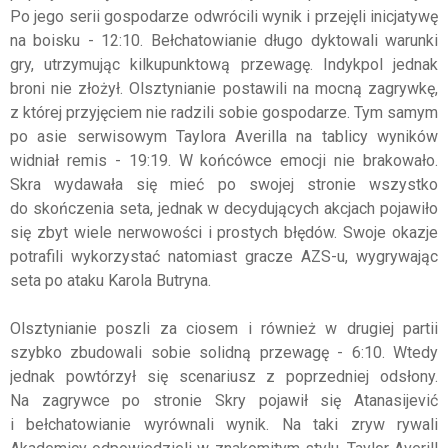
Po jego serii gospodarze odwrócili wynik i przejęli inicjatywę
na boisku - 12:10. Bełchatowianie długo dyktowali warunki
gry, utrzymując kilkupunktową przewagę. Indykpol jednak
broni nie złożył. Olsztynianie postawili na mocną zagrywkę,
z której przyjęciem nie radzili sobie gospodarze. Tym samym
po asie serwisowym Taylora Averilla na tablicy wyników
widniał remis - 19:19. W końcówce emocji nie brakowało.
Skra wydawała się mieć po swojej stronie wszystko
do skończenia seta, jednak w decydujących akcjach pojawiło
się zbyt wiele nerwowości i prostych błędów. Swoje okazje
potrafili wykorzystać natomiast gracze AZS-u, wygrywając
seta po ataku Karola Butryna.
Olsztynianie poszli za ciosem i również w drugiej partii
szybko zbudowali sobie solidną przewagę - 6:10. Wtedy
jednak powtórzył się scenariusz z poprzedniej odsłony.
Na zagrywce po stronie Skry pojawił się Atanasijević
i bełchatowianie wyrównali wynik. Na taki zryw rywali