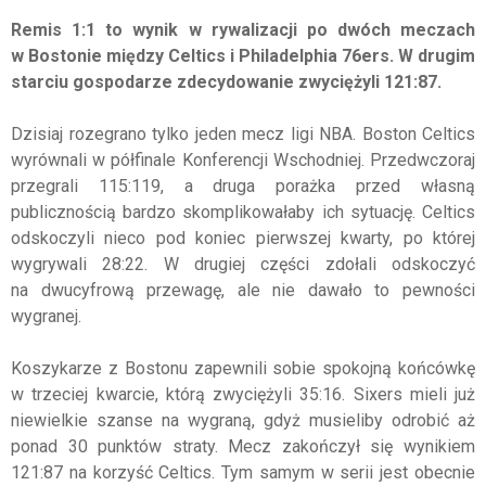
Remis 1:1 to wynik w rywalizacji po dwóch meczach
w Bostonie między Celtics i Philadelphia 76ers. W drugim
starciu gospodarze zdecydowanie zwyciężyli 121:87.
Dzisiaj rozegrano tylko jeden mecz ligi NBA. Boston Celtics
wyrównali w półfinale Konferencji Wschodniej. Przedwczoraj
przegrali 115:119, a druga porażka przed własną
publicznością bardzo skomplikowałaby ich sytuację. Celtics
odskoczyli nieco pod koniec pierwszej kwarty, po której
wygrywali 28:22. W drugiej części zdołali odskoczyć
na dwucyfrową przewagę, ale nie dawało to pewności
wygranej.
Koszykarze z Bostonu zapewnili sobie spokojną końcówkę
w trzeciej kwarcie, którą zwyciężyli 35:16. Sixers mieli już
niewielkie szanse na wygraną, gdyż musieliby odrobić aż
ponad 30 punktów straty. Mecz zakończył się wynikiem
121:87 na korzyść Celtics. Tym samym w serii jest obecnie