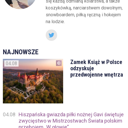
się każdą odmianą kolarstwa, a także
koszykówką, narciarstwem dowolnym,
snowboardem, piłką ręczną i hokejem
na lodzie.
NAJNOWSZE
Zamek Książ w Polsce
04.08
odzyskuje
przedwojenne wnętrza
04.08
Hiszpańska gwiazda piłki nożnej Gavi świętuje
zwycięstwo w Mistrzostwach Świata polskim
przebojem „W głowie”