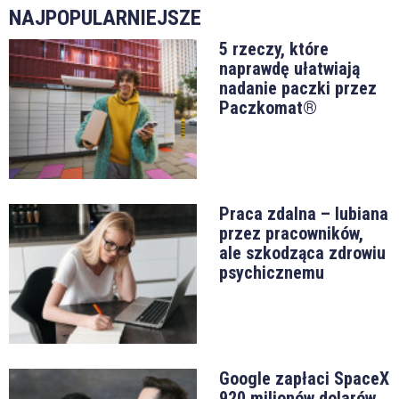
NAJPOPULARNIEJSZE
5 rzeczy, które
naprawdę ułatwiają
nadanie paczki przez
Paczkomat®
Praca zdalna – lubiana
przez pracowników,
ale szkodząca zdrowiu
psychicznemu
Google zapłaci SpaceX
920 milionów dolarów