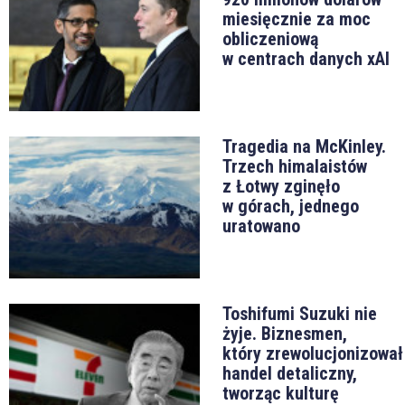
miesięcznie za moc
obliczeniową
w centrach danych xAI
Tragedia na McKinley.
Trzech himalaistów
z Łotwy zginęło
w górach, jednego
uratowano
Toshifumi Suzuki nie
żyje. Biznesmen,
który zrewolucjonizował
handel detaliczny,
tworząc kulturę