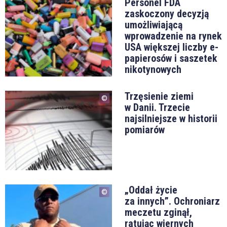
Personel FDA
zaskoczony decyzją
umożliwiającą
wprowadzenie na rynek
USA większej liczby e-
papierosów i saszetek
nikotynowych
Trzęsienie ziemi
w Danii. Trzecie
najsilniejsze w historii
pomiarów
„Oddał życie
za innych”. Ochroniarz
meczetu zginął,
ratując wiernych