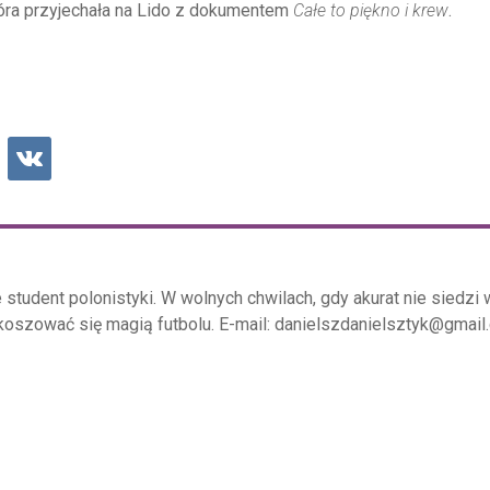
tóra przyjechała na Lido z dokumentem
Całe to piękno i krew
.
 student polonistyki. W wolnych chwilach, gdy akurat nie siedzi w
koszować się magią futbolu. E-mail: danielszdanielsztyk@gmail