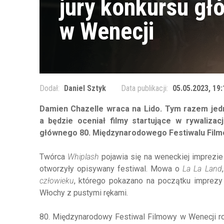
jury konkursu gł
w Wenecji
Dodał:
Daniel Sztyk
Data publikacji:
05.05.2023, 19:
Damien Chazelle wraca na Lido. Tym razem jed
a będzie oceniał filmy startujące w rywaliza
głównego 80. Międzynarodowego Festiwalu Film
Twórca
Whiplash
pojawia się na weneckiej imprezie
otworzyły opisywany festiwal. Mowa o
La La Land
człowieku
, którego pokazano na początku imprezy
Włochy z pustymi rękami.
80. Międzynarodowy Festiwal Filmowy w Wenecji ro