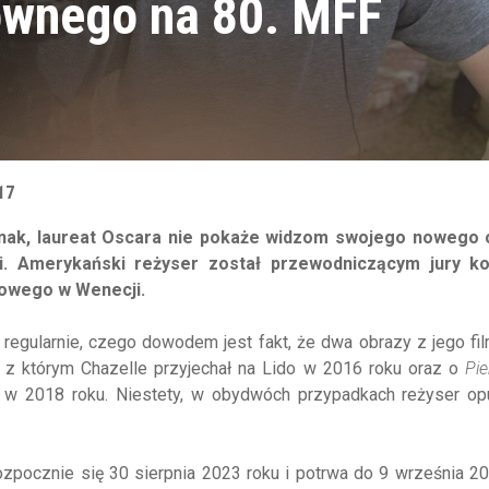
ównego na 80. MFF
17
nak, laureat Oscara nie pokaże widzom swojego nowego 
cji. Amerykański reżyser został przewodniczącym jury k
owego w Wenecji.
 regularnie, czego dowodem jest fakt, że dwa obrazy z jego fil
, z którym Chazelle przyjechał na Lido w 2016 roku oraz o
Pi
 w 2018 roku. Niestety, w obydwóch przypadkach reżyser op
zpocznie się 30 sierpnia 2023 roku i potrwa do 9 września 2