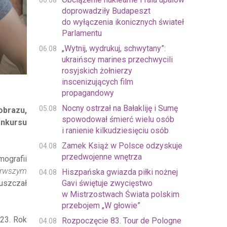
06.08
doprowadziły Budapeszt
do wyłączenia ikonicznych świateł
Parlamentu
„Wytnij, wydrukuj, schwytany”:
06.08
ukraińscy marines przechwycili
rosyjskich żołnierzy
inscenizujących film
propagandowy
Nocny ostrzał na Bałakliję i Sumę
05.08
obrazu,
spowodował śmierć wielu osób
onkursu
i ranienie kilkudziesięciu osób
Zamek Książ w Polsce odzyskuje
04.08
przedwojenne wnętrza
mografii
erwszym
Hiszpańska gwiazda piłki nożnej
04.08
Gavi świętuje zwycięstwo
uszczał
w Mistrzostwach Świata polskim
przebojem „W głowie”
023. Rok
Rozpoczęcie 83. Tour de Pologne
04.08