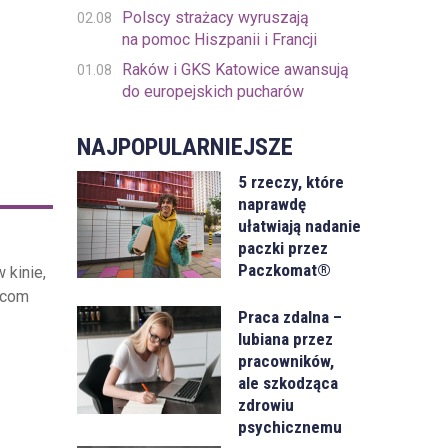
Polscy strażacy wyruszają
02.08
na pomoc Hiszpanii i Francji
Raków i GKS Katowice awansują
01.08
do europejskich pucharów
NAJPOPULARNIEJSZE
5 rzeczy, które
naprawdę
ułatwiają nadanie
paczki przez
Paczkomat®
 kinie,
.com
Praca zdalna –
lubiana przez
pracowników,
ale szkodząca
zdrowiu
psychicznemu