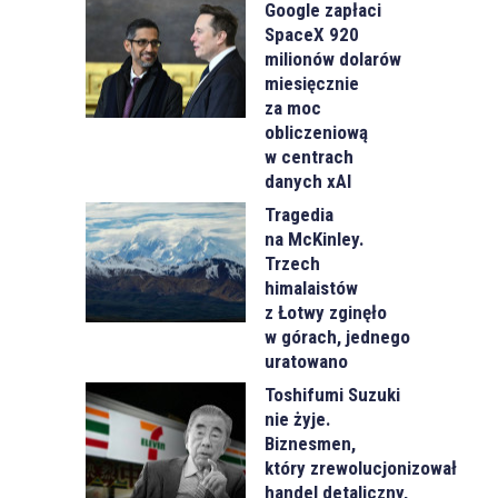
Google zapłaci
SpaceX 920
milionów dolarów
miesięcznie
za moc
obliczeniową
w centrach
danych xAI
Tragedia
na McKinley.
Trzech
himalaistów
z Łotwy zginęło
w górach, jednego
uratowano
Toshifumi Suzuki
nie żyje.
Biznesmen,
który zrewolucjonizował
handel detaliczny,