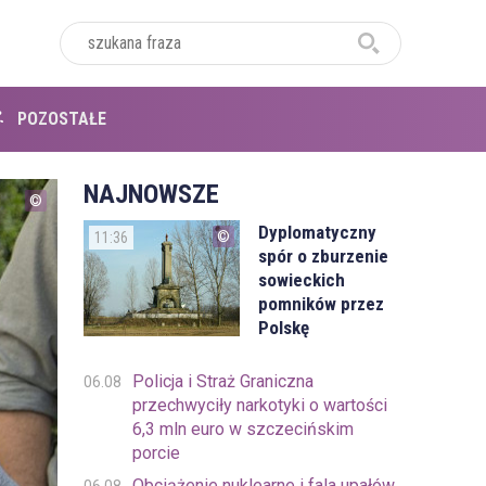
POZOSTAŁE
NAJNOWSZE
Dyplomatyczny
11:36
spór o zburzenie
sowieckich
pomników przez
Polskę
Policja i Straż Graniczna
06.08
przechwyciły narkotyki o wartości
6,3 mln euro w szczecińskim
porcie
Obciążenie nuklearne i fala upałów