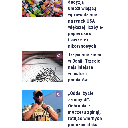
decyzją
umożliwiającą
wprowadzenie
na rynek USA
większej liczby e-
papierosów
i saszetek
nikotynowych
Trzęsienie ziemi
w Danii. Trzecie
najsilniejsze
w historii
pomiarów
„Oddał życie
za innych”.
Ochroniarz
meczetu zginął,
ratując wiernych
podczas ataku