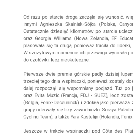
Od razu po starcie droga zaczęła się wznosić, wi
innymi Agnieszka Skalniak-Sójka (Polska, Cany
Ostatecznie dziesięć kilometrów po starcie uciec
oraz Georgia Williams (Nowa Zelandia, EF Educat
plasowała się ta druga, ponieważ traciła do liderk
W szczytowym momencie ich przewaga wynosiła ponad 
do czołówki, lecz nieskuteczne.
Pierwsze dwie premie górskie padły dzisiaj łupem
trzeciej tego dnia wspinaczki, ponieważ zostały do
dalej rozpoczął się wspomniany podjazd. Tuż po 
oraz Évita Muzic (Francja, FDJ - SUEZ), lecz zosta
(Belgia, Fenix-Deceuninck) i zdołała jako pierwsz
grupy oderwały się trzy zawodniczki: Soraya Paladi
Cycling Team), a także Yara Kastelijn (Holandia, Fen
Jeszcze w trakcie wspinaczki pod Côte des Plain