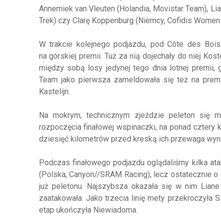
Annemiek van Vleuten (Holandia, Movistar Team), Lian
Trek) czy Clarę Koppenburg (Niemcy, Cofidis Women 
W trakcie kolejnego podjazdu, pod Côte des Bois
na górskiej premii. Tuż za nią dojechały do niej Kos
między sobą losy jedynej tego dnia lotnej premii,
Team jako pierwsza zameldowała się też na premii
Kastelijn.
Na mokrym, technicznym zjeździe peleton się m
rozpoczęcia finałowej wspinaczki, na ponad cztery 
dziesięć kilometrów przed kreską ich przewaga wyno
Podczas finałowego podjazdu oglądaliśmy kilka ata
(Polska, Canyon//SRAM Racing), lecz ostatecznie o
już peletonu. Najszybsza okazała się w nim Liane
zaatakowała. Jako trzecia linię mety przekroczyła 
etap ukończyła Niewiadoma.