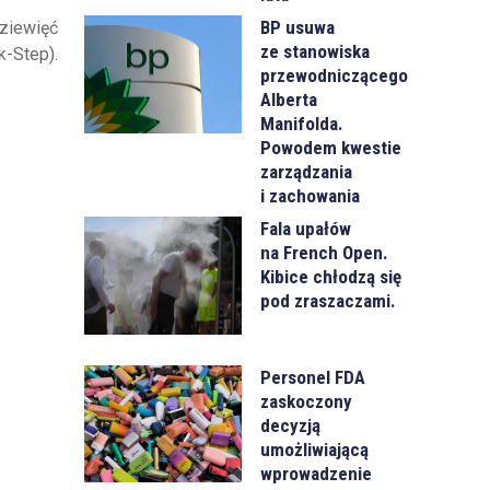
BP usuwa
dziewięć
ze stanowiska
k-Step).
przewodniczącego
Alberta
Manifolda.
Powodem kwestie
zarządzania
i zachowania
Fala upałów
na French Open.
Kibice chłodzą się
pod zraszaczami.
Personel FDA
zaskoczony
decyzją
umożliwiającą
wprowadzenie