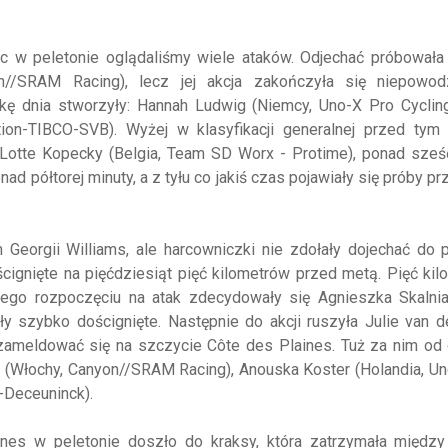
ęc w peletonie oglądaliśmy wiele ataków. Odjechać próbowała
on//SRAM Racing), lecz jej akcja zakończyła się niepowod
zkę dnia stworzyły: Hannah Ludwig (Niemcy, Uno-X Pro Cyclin
ion-TIBCO-SVB). Wyżej w klasyfikacji generalnej przed tym
i, Lotte Kopecky (Belgia, Team SD Worx - Protime), ponad sześ
półtorej minuty, a z tyłu co jakiś czas pojawiały się próby p
 Georgii Williams, ale harcowniczki nie zdołały dojechać do
ścignięte na pięćdziesiąt pięć kilometrów przed metą. Pięć ki
jego rozpoczęciu na atak zdecydowały się Agnieszka Skalnia
ły szybko doścignięte. Następnie do akcji ruszyła Julie van 
a zameldować się na szczycie Côte des Plaines. Tuż za nim od
n (Włochy, Canyon//SRAM Racing), Anouska Koster (Holandia, U
ix-Deceuninck).
es w peletonie doszło do kraksy, która zatrzymała między 