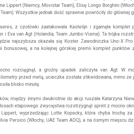
e Lippert (Niemcy, Movistar Team), Elisę Longo Borghini (Włochy
Team). Wszystkie jednak dość sprawnie powróciły do głównej g
seres, z czołówki zaatakowała Kastelijn i zgarnęła komplet 
ter i Eva van Agt (Holandia, Team Jumbo-Visma). Ta trójka rozst
 gdzie najszybsza okazała się Koster. Zawodniczka Uno-X Pro
 bonusowej, a na kolejnej górskiej premii komplet punktów z
ocno rozciągnął, a groźny upadek zaliczyła van Agt. W m
kilometry przed metą, ucieczka została zlikwidowana, mimo że
siła blisko minutę.
ków, między innymi dwukrotnie do akcji ruszała Katarzyna Ni
 losach etapowego zwycięstwa rozstrzygnął sprint z mocno ok
 Lippert, wyprzedzając Lotte Kopecky, która chyba trochę za
Silvia Persico (Włochy, UAE Team ADQ), a na ósmym miejscu dz