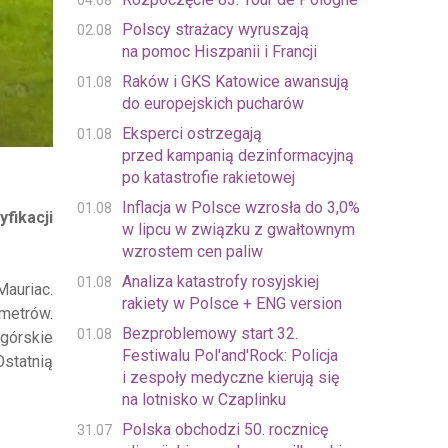
04.08
Polscy strażacy wyruszają
02.08
na pomoc Hiszpanii i Francji
Raków i GKS Katowice awansują
01.08
do europejskich pucharów
Eksperci ostrzegają
01.08
przed kampanią dezinformacyjną
po katastrofie rakietowej
Inflacja w Polsce wzrosła do 3,0%
01.08
fikacji
w lipcu w związku z gwałtownym
wzrostem cen paliw
Analiza katastrofy rosyjskiej
01.08
Mauriac.
rakiety w Polsce + ENG version
 metrów.
Bezproblemowy start 32.
01.08
 górskie
Festiwalu Pol'and'Rock: Policja
Ostatnią
i zespoły medyczne kierują się
na lotnisko w Czaplinku
Polska obchodzi 50. rocznicę
31.07