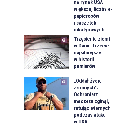
na rynek USA
większej liczby e-
papierosów
i saszetek
nikotynowych
Trzęsienie ziemi
w Danii. Trzecie
najsilniejsze
w historii
pomiarów
„Oddał życie
za innych”.
Ochroniarz
meczetu zginął,
ratując wiernych
podczas ataku
w USA