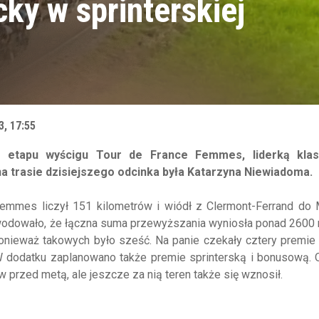
ky w sprinterskiej
3, 17:55
o etapu wyścigu Tour de France Femmes, liderką klasy
na trasie dzisiejszego odcinka była Katarzyna Niewiadoma.
Femmes liczył 151 kilometrów i wiódł z Clermont-Ferrand do 
powodowało, że łączna suma przewyższania wyniosła ponad 2600
onieważ takowych było sześć. Na panie czekały cztery premie
i. W dodatku zaplanowano także premie sprinterską i bonusową. 
przed metą, ale jeszcze za nią teren także się wznosił.