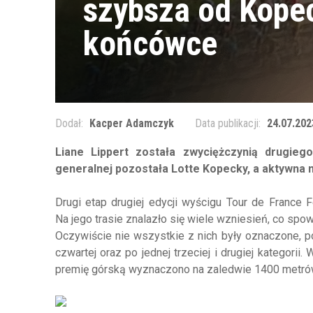
szybsza od Kopec
końcówce
Dodał:
Kacper Adamczyk
Data publikacji:
24.07.202
Liane Lippert została zwyciężczynią drugieg
generalnej pozostała Lotte Kopecky, a aktywna 
Drugi etap drugiej edycji wyścigu Tour de France 
Na jego trasie znalazło się wiele wzniesień, co s
Oczywiście nie wszystkie z nich były oznaczone, p
czwartej oraz po jednej trzeciej i drugiej kategori
premię górską wyznaczono na zaledwie 1400 metrów 