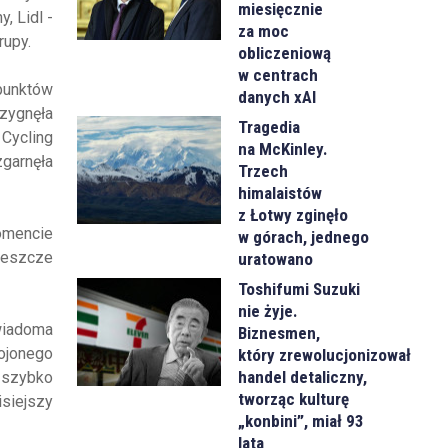
miesięcznie
, Lidl -
za moc
rupy.
obliczeniową
w centrach
punktów
danych xAI
rzygnęła
Tragedia
 Cycling
na McKinley.
garnęła
Trzech
himalaistów
z Łotwy zginęło
omencie
w górach, jednego
 jeszcze
uratowano
Toshifumi Suzuki
nie żyje.
ewiadoma
Biznesmen,
rojonego
który zrewolucjonizował
handel detaliczny,
 szybko
tworząc kulturę
isiejszy
„konbini”, miał 93
lata