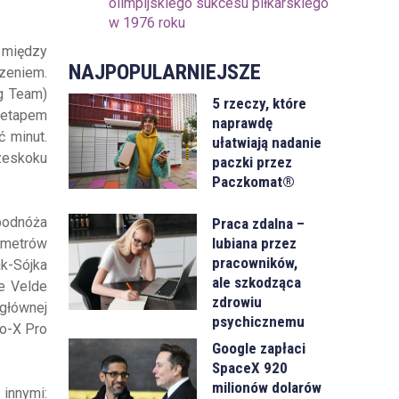
olimpijskiego sukcesu piłkarskiego
w 1976 roku
 między
NAJPOPULARNIEJSZE
zeniem.
g Team)
5 rzeczy, które
 etapem
naprawdę
ć minut.
ułatwiają nadanie
rzeskoku
paczki przez
Paczkomat®
 podnóża
Praca zdalna –
lubiana przez
lometrów
pracowników,
k-Sójka
ale szkodząca
de Velde
zdrowiu
 głównej
psychicznemu
no-X Pro
Google zapłaci
SpaceX 920
milionów dolarów
innymi: