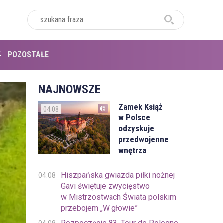
POZOSTAŁE
NAJNOWSZE
Zamek Książ
04.08
w Polsce
odzyskuje
przedwojenne
wnętrza
Hiszpańska gwiazda piłki nożnej
04.08
Gavi świętuje zwycięstwo
w Mistrzostwach Świata polskim
przebojem „W głowie”
Rozpoczęcie 83. Tour de Pologne