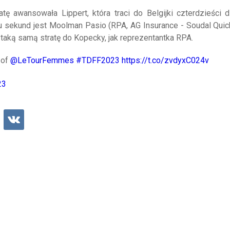
ę awansowała Lippert, która traci do Belgijki czterdzieści 
ciu sekund jest Moolman Pasio (RPA, AG Insurance - Soudal Quic
 taką samą stratę do Kopecky, jak reprezentantka RPA.
 of
@LeTourFemmes
#TDFF2023
https://t.co/zvdyxC024v
23