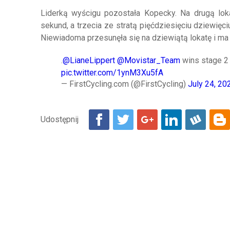
Liderką wyścigu pozostała Kopecky. Na drugą lokat
sekund, a trzecia ze stratą pięćdziesięciu dziewię
Niewiadoma przesunęła się na dziewiątą lokatę i ma
.
@LianeLippert
@Movistar_Team
wins stage 2
pic.twitter.com/1ynM3Xu5fA
— FirstCycling.com (@FirstCycling)
July 24, 20