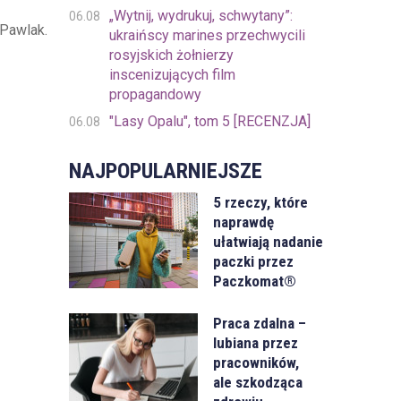
„Wytnij, wydrukuj, schwytany”:
06.08
Pawlak.
ukraińscy marines przechwycili
rosyjskich żołnierzy
inscenizujących film
propagandowy
"Lasy Opalu", tom 5 [RECENZJA]
06.08
NAJPOPULARNIEJSZE
5 rzeczy, które
naprawdę
ułatwiają nadanie
paczki przez
Paczkomat®
Praca zdalna –
lubiana przez
pracowników,
ale szkodząca