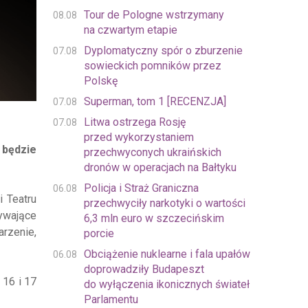
Tour de Pologne wstrzymany
08.08
na czwartym etapie
Dyplomatyczny spór o zburzenie
07.08
sowieckich pomników przez
Polskę
Superman, tom 1 [RECENZJA]
07.08
Litwa ostrzega Rosję
07.08
przed wykorzystaniem
 będzie
przechwyconych ukraińskich
dronów w operacjach na Bałtyku
Policja i Straż Graniczna
06.08
i Teatru
przechwyciły narkotyki o wartości
ywające
6,3 mln euro w szczecińskim
rzenie,
porcie
Obciążenie nuklearne i fala upałów
06.08
doprowadziły Budapeszt
 16 i 17
do wyłączenia ikonicznych świateł
Parlamentu