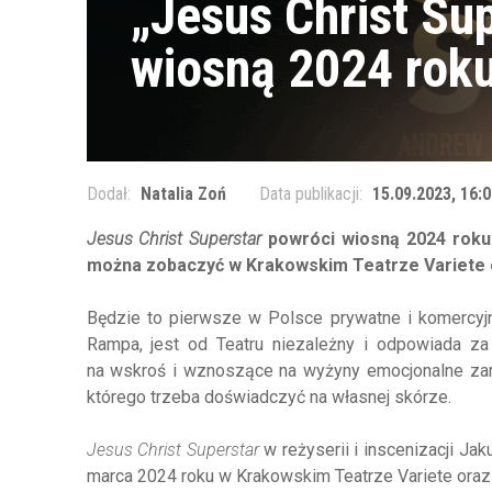
„Jesus Christ Su
wiosną 2024 rok
Dodał:
Natalia Zoń
Data publikacji:
15.09.2023, 16:0
Jesus Christ Superstar
powróci wiosną 2024 roku n
można zobaczyć w Krakowskim Teatrze Variete 
Będzie to pierwsze w Polsce prywatne i komercyjne
Rampa, jest od Teatru niezależny i odpowiada z
na wskroś i wznoszące na wyżyny emocjonalne zaró
którego trzeba doświadczyć na własnej skórze.
Jesus Christ Superstar
w reżyserii i inscenizacji Ja
marca 2024 roku w Krakowskim Teatrze Variete oraz 