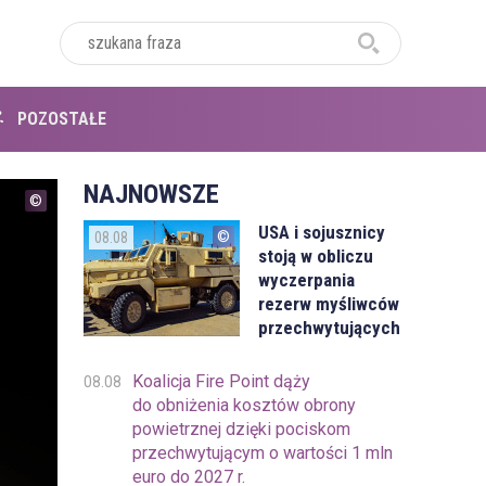
POZOSTAŁE
NAJNOWSZE
USA i sojusznicy
08.08
stoją w obliczu
wyczerpania
rezerw myśliwców
przechwytujących
Koalicja Fire Point dąży
08.08
do obniżenia kosztów obrony
powietrznej dzięki pociskom
przechwytującym o wartości 1 mln
euro do 2027 r.