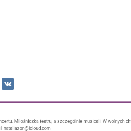
certu. Miłośniczka teatru, a szczególnie musicali. W wolnych ch
il: nataliazon@icloud.com