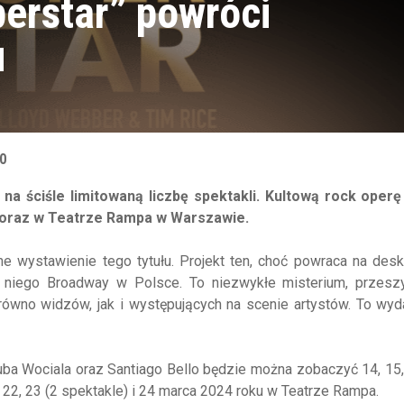
perstar” powróci
u
0
a ściśle limitowaną liczbę spektakli. Kultową rock operę
oraz w Teatrze Rampa w Warszawie.
 wystawienie tego tytułu. Projekt ten, choć powraca na desk
a niego Broadway w Polsce. To niezwykłe misterium, przesz
wno widzów, jak i występujących na scenie artystów. To wyda
kuba Wociala oraz Santiago Bello będzie można zobaczyć 14, 15,
22, 23 (2 spektakle) i 24 marca 2024 roku w Teatrze Rampa.