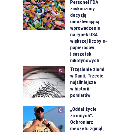
Personel FDA
zaskoczony
decyzją
umożliwiającą
wprowadzenie
na rynek USA
większej liczby e-
papierosów
i saszetek
nikotynowych
Trzęsienie ziemi
w Danii. Trzecie
najsilniejsze
w historii
pomiarów
„Oddał życie
za innych”.
Ochroniarz
meczetu zginął,