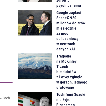
zdrowiu
psychicznemu
Google zapłaci
SpaceX 920
milionów dolarów
miesięcznie
za moc
obliczeniową
w centrach
danych xAI
Tragedia
na McKinley.
Trzech
himalaistów
z Łotwy zginęło
w górach, jednego
uratowano
Toshifumi Suzuki
wilach
nie żyje.
Biznesmen,