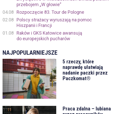
przebojem „W głowie”
04.08
Rozpoczęcie 83. Tour de Pologne
02.08
Polscy strażacy wyruszają na pomoc
Hiszpanii i Francji
01.08
Raków i GKS Katowice awansują
do europejskich pucharów
NAJPOPULARNIEJSZE
5 rzeczy, które
naprawdę ułatwiają
nadanie paczki przez
Paczkomat®
Praca zdalna – lubiana