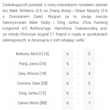
Zaskakujących porażek z niżej notowanymi rywalami zaznali
też Mark Williams (3:6 ze Zhang Andą) i Shaun Murphy (3:6
z Dominikiem Dale). Wygrali za to swoje mecze
faworyzowani Mark Selby i Ding Junhui. Zhou Yuelong
rozgromił 6:0 Anthony'ego Hamiltona. Ciekawostką jest,
ze młody Chińczyk wygrał 21 frejmó z rzędu w spotkaniach
rankingowych, w dziesięciu z nich wbijając setki.
Anthony McGill
[19]
6
-
3
Pang Junxu
[34]
6
-
5
Gary Wilson
[18]
6
-
4
Dominic Dale
[58]
6
-
3
Ding Junhui
[15]
6
-
4
Daniel Wells
[88]
6
-
1