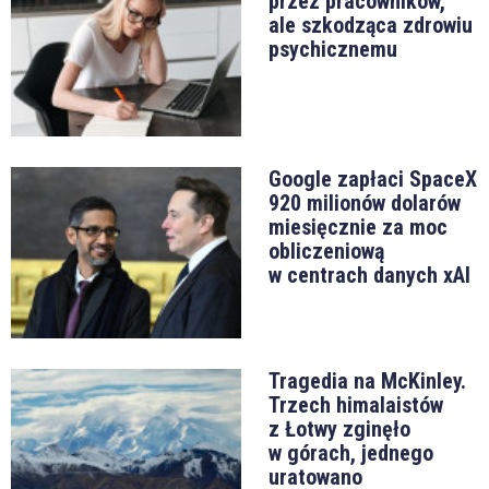
przez pracowników,
ale szkodząca zdrowiu
psychicznemu
Google zapłaci SpaceX
920 milionów dolarów
miesięcznie za moc
obliczeniową
w centrach danych xAI
Tragedia na McKinley.
Trzech himalaistów
z Łotwy zginęło
w górach, jednego
uratowano