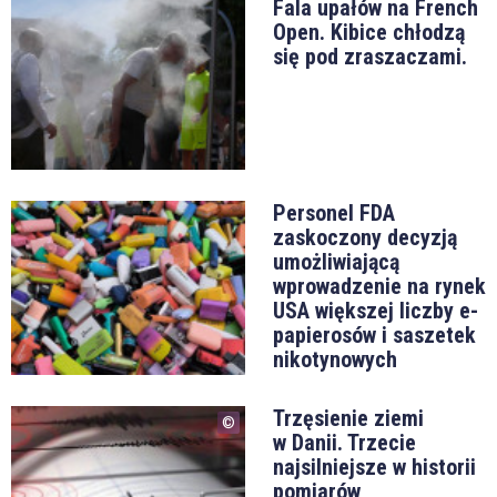
Fala upałów na French
Open. Kibice chłodzą
się pod zraszaczami.
Personel FDA
zaskoczony decyzją
umożliwiającą
wprowadzenie na rynek
USA większej liczby e-
papierosów i saszetek
nikotynowych
Trzęsienie ziemi
w Danii. Trzecie
najsilniejsze w historii
pomiarów