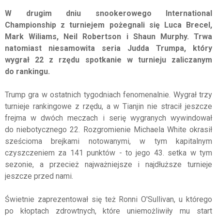
W drugim dniu snookerowego International
Championship z turniejem pożegnali się Luca Brecel,
Mark Wiliams, Neil Robertson i Shaun Murphy. Trwa
natomiast niesamowita seria Judda Trumpa, który
wygrał 22 z rzędu spotkanie w turnieju zaliczanym
do rankingu.
Trump gra w ostatnich tygodniach fenomenalnie. Wygrał trzy
turnieje rankingowe z rzędu, a w Tianjin nie stracił jeszcze
frejma w dwóch meczach i serię wygranych wywindował
do niebotycznego 22. Rozgromienie Michaela White okrasił
sześcioma brejkami notowanymi, w tym kapitalnym
czyszczeniem za 141 punktów - to jego 43. setka w tym
sezonie, a przecież najważniejsze i najdłuższe turnieje
jeszcze przed nami.
Świetnie zaprezentował się też Ronni O'Sullivan, u którego
po kłoptach zdrowtnych, które uniemożliwiły mu start