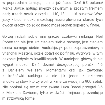
w poprzednim turnieju, nie ma już śladu. Dziś 6:3 pokonał
Marka Joyce, notując między czwartym a szóstym frejmem
serię trzech setek z rzędu - 110, 131 i 116 punktów. Wsz.
yscy kibice snookera czekają niecierpliwie na starcie tych
dwóch graczy, dojść do niego może jednak dopiero w finale.
Gorzej radzili sobie inni gracze czołówki rankingu. Neil
Robertson nie jest już cieniem siebie samego, jest cieniem
cienia samego siebie. Australijczyk poza zaproszeniowym
Shanghai Masters, gdzie dotarł do półfinału, wygrywał w tym
sezonie jedynie w kwalifikacjach. W turniejach głównych nie
wygrał meczu! Dziś doznał druzgoczącej porażki 1:6
z Danielem Wellsem. Momentami grał jak zawodnik
z końcówki rankingu, a nie jak jeden z czterech
snookerzystów, którzy wbili w karierze więcej niż 900 setek.
Nie popisał się też mistrz świata. Luca Brecel przegrał 3:6
z Markiem Davisem, tylko w dwóch frejmach prezentując
mistrzowską formę.