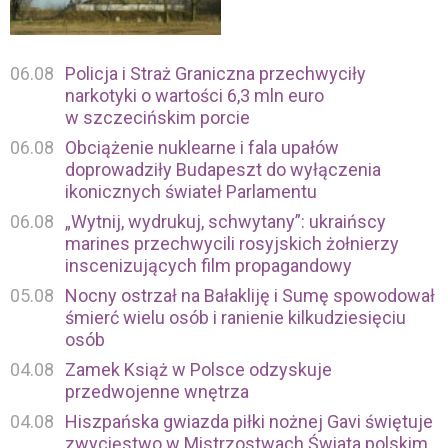
06.08
Policja i Straż Graniczna przechwyciły
narkotyki o wartości 6,3 mln euro
w szczecińskim porcie
06.08
Obciążenie nuklearne i fala upałów
doprowadziły Budapeszt do wyłączenia
ikonicznych świateł Parlamentu
06.08
„Wytnij, wydrukuj, schwytany”: ukraińscy
marines przechwycili rosyjskich żołnierzy
inscenizujących film propagandowy
05.08
Nocny ostrzał na Bałakliję i Sumę spowodował
śmierć wielu osób i ranienie kilkudziesięciu
osób
04.08
Zamek Książ w Polsce odzyskuje
przedwojenne wnętrza
04.08
Hiszpańska gwiazda piłki nożnej Gavi świętuje
zwycięstwo w Mistrzostwach Świata polskim