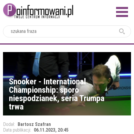
2024
Snooker - International
Championship: sporo
niespodzianek, seria Trumpa
trwa
Dodał:
Bartosz Szafran
Data publikacji:
06.11.2023, 20:45