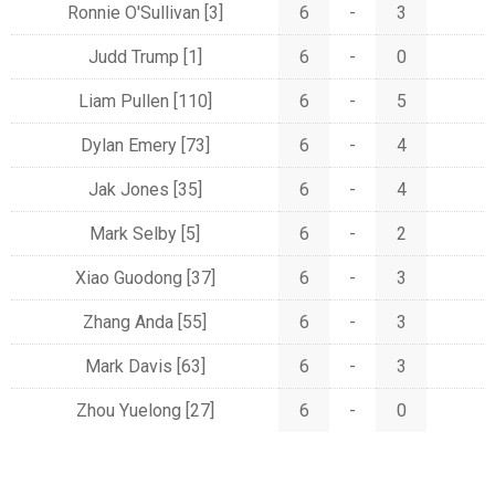
Ronnie O'Sullivan
[3]
6
-
3
Judd Trump
[1]
6
-
0
Liam Pullen
[110]
6
-
5
Dylan Emery
[73]
6
-
4
Jak Jones
[35]
6
-
4
Mark Selby
[5]
6
-
2
Xiao Guodong
[37]
6
-
3
Zhang Anda
[55]
6
-
3
Mark Davis
[63]
6
-
3
Zhou Yuelong
[27]
6
-
0