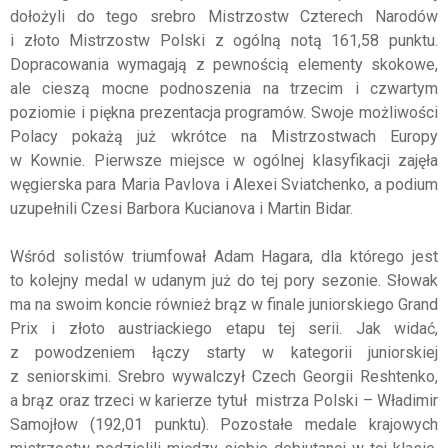
dołożyli do tego srebro Mistrzostw Czterech Narodów
i złoto Mistrzostw Polski z ogólną notą 161,58 punktu.
Dopracowania wymagają z pewnością elementy skokowe,
ale cieszą mocne podnoszenia na trzecim i czwartym
poziomie i piękna prezentacja programów. Swoje możliwości
Polacy pokażą już wkrótce na Mistrzostwach Europy
w Kownie. Pierwsze miejsce w ogólnej klasyfikacji zajęła
węgierska para Maria Pavlova i Alexei Sviatchenko, a podium
uzupełnili Czesi Barbora Kucianova i Martin Bidar.
Wśród solistów triumfował Adam Hagara, dla którego jest
to kolejny medal w udanym już do tej pory sezonie. Słowak
ma na swoim koncie również brąz w finale juniorskiego Grand
Prix i złoto austriackiego etapu tej serii. Jak widać,
z powodzeniem łączy starty w kategorii juniorskiej
z seniorskimi. Srebro wywalczył Czech Georgii Reshtenko,
a brąz oraz trzeci w karierze tytuł mistrza Polski – Władimir
Samojłow (192,01 punktu). Pozostałe medale krajowych