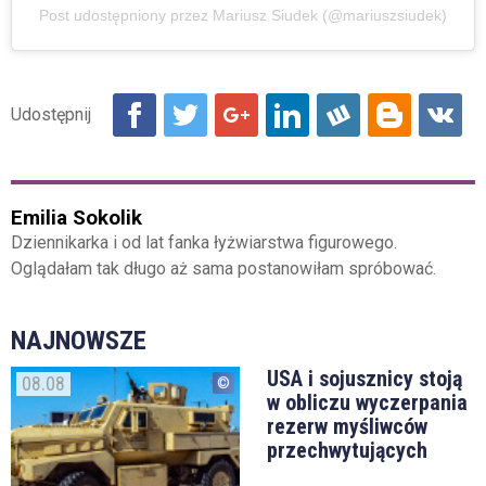
Post udostępniony przez Mariusz Siudek (@mariuszsiudek)
Emilia Sokolik
Dziennikarka i od lat fanka łyżwiarstwa figurowego.
Oglądałam tak długo aż sama postanowiłam spróbować.
NAJNOWSZE
USA i sojusznicy stoją
08.08
w obliczu wyczerpania
rezerw myśliwców
przechwytujących