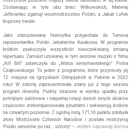
mistrzostw podzielili między siebie debiutanci w tej klasie.
Zostawiając w tyle obu braci Witkowskich, Matwiej
Jefimienko zgarnął wicemistrzostwo Polski, a Jakub Lofek
brązowy medal.
Jako zdecydowana faworytka przyjechała do Turnova
reprezentantka Polski Jekatierina Kurakowa. W programie
krótkim zaskoczyła wszystkich nieoczekiwaną zmianą
repertuaru. Zamiast używanej w tym sezonie muzyki z filmu
„Kill Bill” zatańczyła do „Walca sentymentalnego” Piotra
Czajkowskiego. To jeden z programów, które przyniosły jej
12. miejsce na Igrzyskach Olimpijskich w Pekinie w 2022
roku! W sobotę zaprezentowała znany już z tego sezonu
program dowolny. Punkty stracone w wyniku upadku przy
potrójnym salchowie i niepełnej rotacji dwóch innych skoków
częściowo zrekompensowała piruetami i sekwencją kroków
na czwartym poziomie. Z ogólną notą 171,10 punktu zdobyła
złoto Mistrzostw Czterech Narodów i została mistrzynią
Polski seniorów po raz… szósty! –
Jestem naprawdę dumna