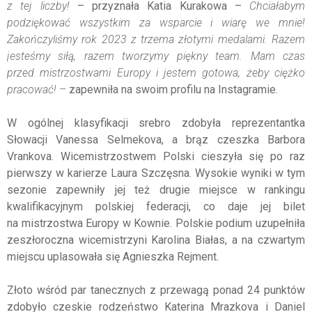
z tej liczby!
– przyznała Katia Kurakowa –
Chciałabym
podziękować wszystkim za wsparcie i wiarę we mnie!
Zakończyliśmy rok 2023 z trzema złotymi medalami. Razem
jesteśmy siłą, razem tworzymy piękny team. Mam czas
przed mistrzostwami Europy i jestem gotowa, żeby ciężko
pracować! –
zapewniła na swoim profilu na Instagramie.
W ogólnej klasyfikacji srebro zdobyła reprezentantka
Słowacji Vanessa Selmekova, a brąz czeszka Barbora
Vrankova. Wicemistrzostwem Polski cieszyła się po raz
pierwszy w karierze Laura Szczęsna. Wysokie wyniki w tym
sezonie zapewniły jej też drugie miejsce w rankingu
kwalifikacyjnym polskiej federacji, co daje jej bilet
na mistrzostwa Europy w Kownie. Polskie podium uzupełniła
zeszłoroczna wicemistrzyni Karolina Białas, a na czwartym
miejscu uplasowała się Agnieszka Rejment.
Złoto wśród par tanecznych z przewagą ponad 24 punktów
zdobyło czeskie rodzeństwo Katerina Mrazkova i Daniel