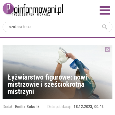
2024
Łyżwiarstwo figurowe: nowi
mistrzowie i sześciokrotna
mistrzyni
Dodał:
Emilia Sokolik
Data publikacji:
18.12.2023, 00:42