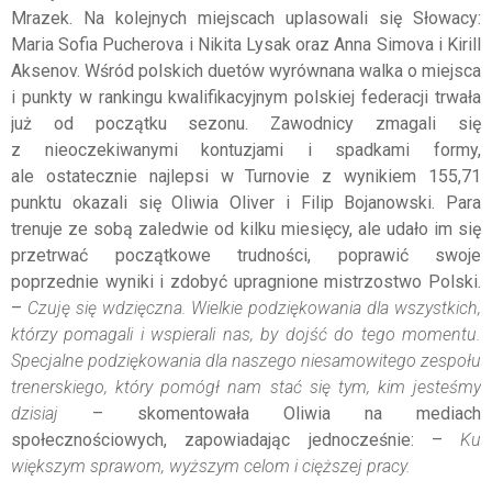
Mrazek. Na kolejnych miejscach uplasowali się Słowacy:
Maria Sofia Pucherova i Nikita Lysak oraz Anna Simova i Kirill
Aksenov. Wśród polskich duetów wyrównana walka o miejsca
i punkty w rankingu kwalifikacyjnym polskiej federacji trwała
już od początku sezonu. Zawodnicy zmagali się
z nieoczekiwanymi kontuzjami i spadkami formy,
ale ostatecznie najlepsi w Turnovie z wynikiem 155,71
punktu okazali się Oliwia Oliver i Filip Bojanowski. Para
trenuje ze sobą zaledwie od kilku miesięcy, ale udało im się
przetrwać początkowe trudności, poprawić swoje
poprzednie wyniki i zdobyć upragnione mistrzostwo Polski.
–
Czuję się wdzięczna. Wielkie podziękowania dla wszystkich,
którzy pomagali i wspierali nas, by dojść do tego momentu.
Specjalne podziękowania dla naszego niesamowitego zespołu
trenerskiego, który pomógł nam stać się tym, kim jesteśmy
dzisiaj
– skomentowała Oliwia na mediach
społecznościowych, zapowiadając jednocześnie: –
Ku
większym sprawom, wyższym celom i cięższej pracy.