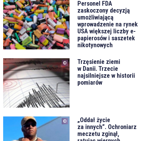
Personel FDA
zaskoczony decyzją
umożliwiającą
wprowadzenie na rynek
USA większej liczby e-
papierosów i saszetek
nikotynowych
Trzęsienie ziemi
w Danii. Trzecie
najsilniejsze w historii
pomiarów
„Oddał życie
za innych”. Ochroniarz
meczetu zginął,
ratując wiernych