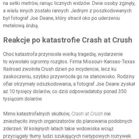
na setki metrów, raniąc licznych widzów. Dwie osoby zginęły,
a wielu innych zostało rannych. Jednym z poszkodowanych
był fotograf Joe Deane, który stracił oko po uderzeniu
metalową śrubą.
Reakcje po katastrofie Crash at Crush
Choć katastrofa przyniosła wielką tragedię, wydarzenie
to wywołało ogromny rozgłos. Firma Missouri-Kansas-Texas
Railroad zwolniła Crush dzień po incydencie, lecz ku
zaskoczeniu, szybko przywróciła go na stanowisko. Rodziny
ofiar otrzymały odszkodowania, a fotograf Joe Deane zyskał
aż 10 tysięcy dolarów, co dziś odpowiadałoby ponad 350
tysiącom dolarów.
Mimo katastrofalnych skutków,
Crash at Crush
nie
zniechęciło innych organizatorów do planowania podobnych
zderzeń. W kolejnych latach takie widowiska wciąż
przyciągały tłumy ludzi szukających nietypowych rozrywek.