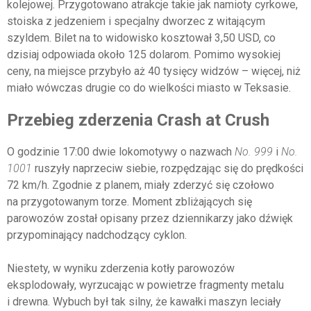
kolejowej. Przygotowano atrakcje takie jak namioty cyrkowe,
stoiska z jedzeniem i specjalny dworzec z witającym
szyldem. Bilet na to widowisko kosztował 3,50 USD, co
dzisiaj odpowiada około 125 dolarom. Pomimo wysokiej
ceny, na miejsce przybyło aż 40 tysięcy widzów – więcej, niż
miało wówczas drugie co do wielkości miasto w Teksasie.
Przebieg zderzenia Crash at Crush
O godzinie 17:00 dwie lokomotywy o nazwach
No. 999
i
No.
1001
ruszyły naprzeciw siebie, rozpędzając się do prędkości
72 km/h. Zgodnie z planem, miały zderzyć się czołowo
na przygotowanym torze. Moment zbliżających się
parowozów został opisany przez dziennikarzy jako dźwięk
przypominający nadchodzący cyklon.
Niestety, w wyniku zderzenia kotły parowozów
eksplodowały, wyrzucając w powietrze fragmenty metalu
i drewna. Wybuch był tak silny, że kawałki maszyn leciały