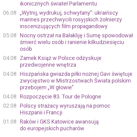
ikonicznych świateł Parlamentu
06.08
„Wytnij, wydrukuj, schwytany”: ukraińscy
marines przechwycili rosyjskich żołnierzy
inscenizujących film propagandowy
05.08
Nocny ostrzał na Bałakliję i Sumę spowodował
śmierć wielu osób i ranienie kilkudziesięciu
osób
04.08
Zamek Książ w Polsce odzyskuje
przedwojenne wnętrza
04.08
Hiszpańska gwiazda piłki nożnej Gavi świętuje
zwycięstwo w Mistrzostwach Świata polskim
przebojem „W głowie”
04.08
Rozpoczęcie 83. Tour de Pologne
02.08
Polscy strażacy wyruszają na pomoc
Hiszpanii i Francji
01.08
Raków i GKS Katowice awansują
do europejskich pucharów