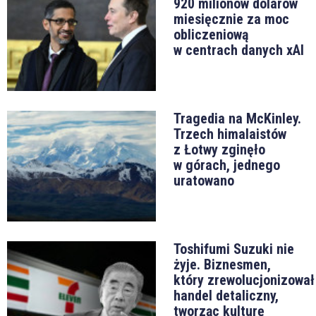
920 milionów dolarów
miesięcznie za moc
obliczeniową
w centrach danych xAI
Tragedia na McKinley.
Trzech himalaistów
z Łotwy zginęło
w górach, jednego
uratowano
Toshifumi Suzuki nie
żyje. Biznesmen,
który zrewolucjonizował
handel detaliczny,
tworząc kulturę