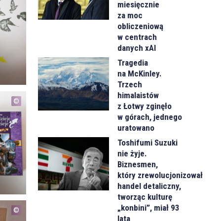
miesięcznie
za moc
obliczeniową
w centrach
danych xAI
Tragedia
na McKinley.
Trzech
himalaistów
z Łotwy zginęło
w górach, jednego
uratowano
Toshifumi Suzuki
nie żyje.
Biznesmen,
który zrewolucjonizował
handel detaliczny,
tworząc kulturę
„konbini”, miał 93
lata