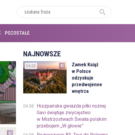
POZOSTAŁE
NAJNOWSZE
Zamek Książ
04.08
w Polsce
odzyskuje
przedwojenne
wnętrza
Hiszpańska gwiazda piłki nożnej
04.08
Gavi świętuje zwycięstwo
w Mistrzostwach Świata polskim
przebojem „W głowie”
Rozpoczęcie 83. Tour de Pologne