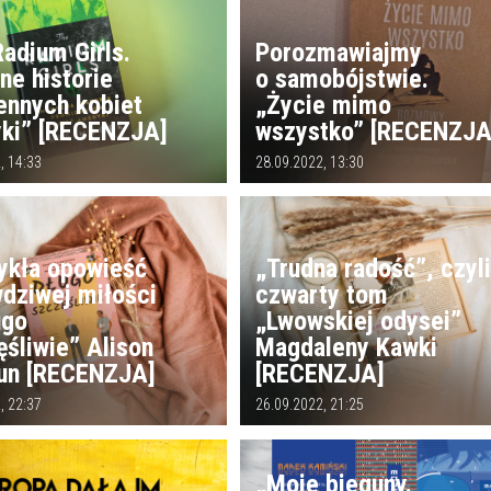
adium Girls.
Porozmawiajmy
ne historie
o samobójstwie.
ennych kobiet
„Życie mimo
ki” [RECENZJA]
wszystko” [RECENZJA
, 14:33
28.09.2022, 13:30
ykła opowieść
„Trudna radość”, czyl
wdziwej miłości
czwarty tom
ugo
„Lwowskiej odysei”
ęśliwie” Alison
Magdaleny Kawki
un [RECENZJA]
[RECENZJA]
, 22:37
26.09.2022, 21:25
„Moje bieguny.