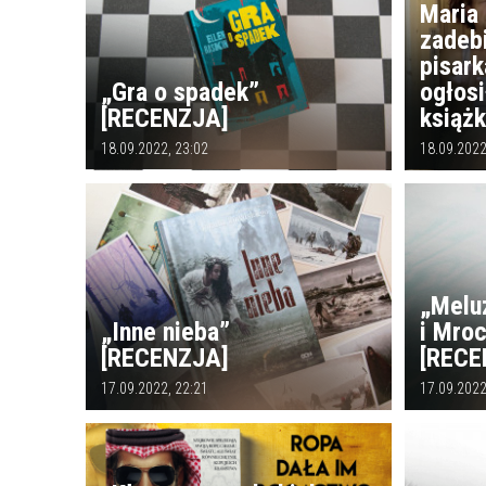
Maria
zadebi
pisark
„Gra o spadek”
ogłosi
[RECENZJA]
książk
18.09.2022, 23:02
18.09.2022
„Melu
„Inne nieba”
i Mroc
[RECENZJA]
[RECE
17.09.2022, 22:21
17.09.2022