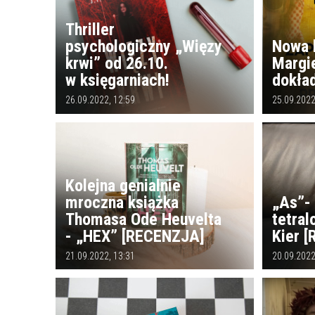
Thriller
psychologiczny „Więzy
Nowa 
krwi” od 26.10.
Margi
w księgarniach!
dokład
26.09.2022, 12:59
25.09.2022
Kolejna genialnie
mroczna książka
„As”-
Thomasa Ode Heuvelta
tetral
- „HEX” [RECENZJA]
Kier 
21.09.2022, 13:31
20.09.2022