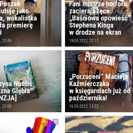
 Peszek
Fani mistrza horroru
utuje jako
zacierają ręce.
a, wokalistka
„Baśniowa opowieść”
ła premierę
Stephena Kinga
i
w drodze na ekran
, 22:49
18.09.2022, 22:17
„Porzuceni” Macieja
zyna Noctis
Kaźmierczaka
zna Głębia”
w księgarniach już od 
NZJA]
października!
, 22:00
16.09.2022, 13:22