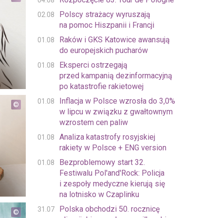
04.08
Polscy strażacy wyruszają
02.08
na pomoc Hiszpanii i Francji
Raków i GKS Katowice awansują
01.08
do europejskich pucharów
Eksperci ostrzegają
01.08
przed kampanią dezinformacyjną
po katastrofie rakietowej
Inflacja w Polsce wzrosła do 3,0%
01.08
w lipcu w związku z gwałtownym
wzrostem cen paliw
Analiza katastrofy rosyjskiej
01.08
rakiety w Polsce + ENG version
Bezproblemowy start 32.
01.08
Festiwalu Pol'and'Rock: Policja
i zespoły medyczne kierują się
na lotnisko w Czaplinku
Polska obchodzi 50. rocznicę
31.07