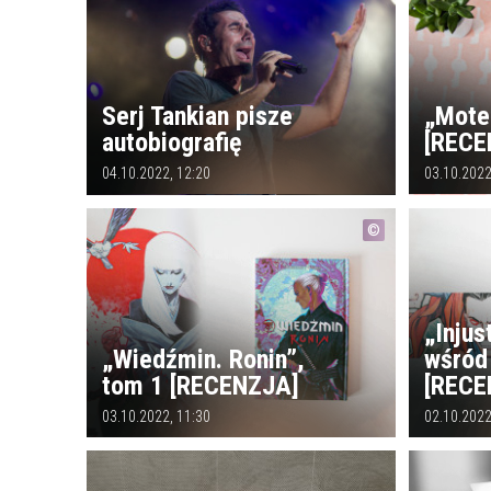
Serj Tankian pisze
„Motel
autobiografię
[RECE
04.10.2022, 12:20
03.10.2022
„Injus
„Wiedźmin. Ronin”,
wśród
tom 1 [RECENZJA]
[RECE
03.10.2022, 11:30
02.10.2022