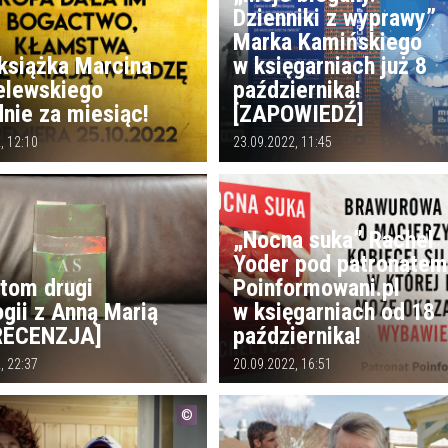
Dzienniki z wyprawy”
Marka Kamińskiego
książka Marcina
w księgarniach już 8
elewskiego
października!
nie za miesiąc!
[ZAPOWIEDŹ]
, 12:10
23.09.2022, 11:45
„Nocna suka” Rachel
Yoder pod patronate
 tom drugi
Poinformowani.pl
ogii z Anną Marią
w księgarniach od 18
[RECENZJA]
października!
, 22:37
20.09.2022, 16:51