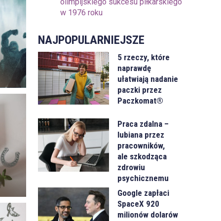
olimpijskiego sukcesu piłkarskiego
w 1976 roku
NAJPOPULARNIEJSZE
5 rzeczy, które
?
naprawdę
ułatwiają nadanie
paczki przez
Paczkomat®
Praca zdalna –
lubiana przez
pracowników,
ale szkodząca
zdrowiu
psychicznemu
Google zapłaci
SpaceX 920
milionów dolarów