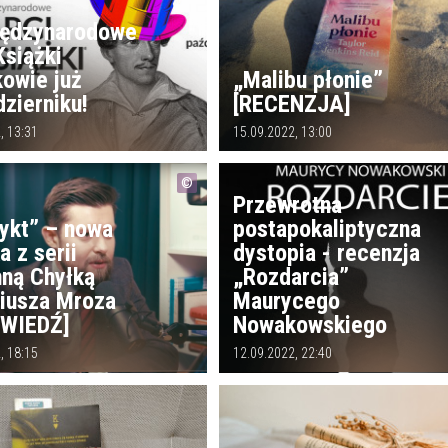
iędzynarodowe
Książki
kowie już
„Malibu płonie”
zierniku!
[RECENZJA]
, 13:31
15.09.2022, 13:00
Przewrotna
ykt” – nowa
postapokaliptyczna
a z serii
dystopia - recenzja
nną Chyłką
„Rozdarcia”
iusza Mroza
Maurycego
WIEDŹ]
Nowakowskiego
, 18:15
12.09.2022, 22:40