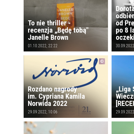
Dorot
odbie
To nie thriller -
od Pr
recenzja „Będę tobą"
po 8 l
Janelle Brown
oczek
01.10.2022, 22:22
30.09.2022
Rozdano nagrody
„Liga 
im. Cypriana Kamila
Wiecz
Norwida 2022
[RECE
29.09.2022, 10:06
29.09.2022