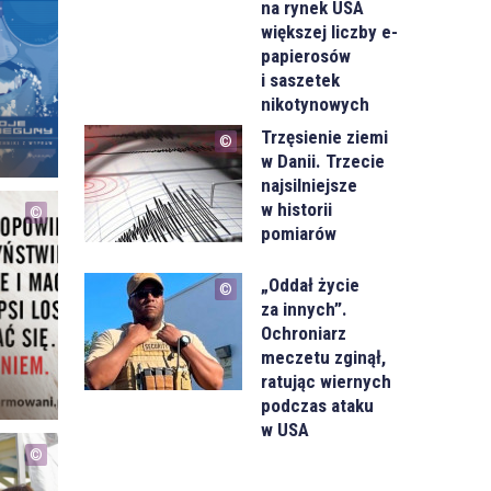
na rynek USA
większej liczby e-
papierosów
i saszetek
nikotynowych
Trzęsienie ziemi
w Danii. Trzecie
najsilniejsze
w historii
pomiarów
m
„Oddał życie
za innych”.
Ochroniarz
meczetu zginął,
ratując wiernych
podczas ataku
w USA