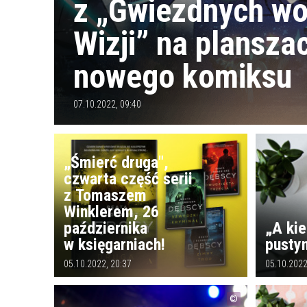
z „Gwiezdnych wo
Wizji” na plansza
nowego komiksu
07.10.2022, 09:40
„Śmierć druga",
czwarta część serii
z Tomaszem
Winklerem, 26
października
„A kie
w księgarniach!
pusty
05.10.2022, 20:37
05.10.2022