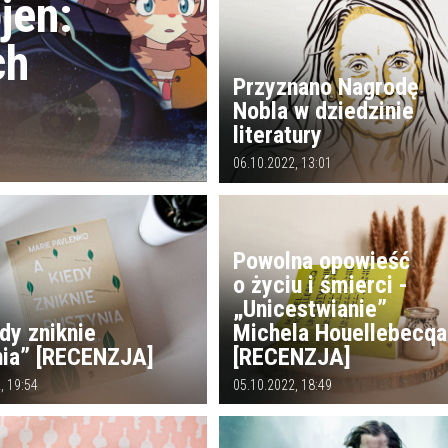
jen:
ch
Przyznano Nagrodę
Nobla w dziedzinie
literatury
06.10.2022, 13:01
Powolna opowieść
o życiu i śmierci -
„Unicestwianie”
dy zniknie
Michela Houellebecqa
nia” [RECENZJA]
[RECENZJA]
, 19:54
05.10.2022, 18:49