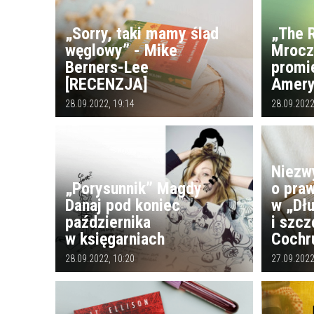
„Sorry, taki mamy ślad
„The R
węglowy” - Mike
Mrocz
Berners-Lee
promi
[RECENZJA]
Amery
28.09.2022, 19:14
28.09.2022
Niezw
„Porysunnik” Magdy
o pra
Danaj pod koniec
w „Dł
października
i szcz
w księgarniach
Cochr
28.09.2022, 10:20
27.09.2022