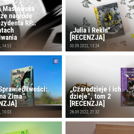
a Masłowska
rze nagrodę
ezydenta RP…
atach
„Julia i Rekin”
iwania
[RECENZJA]
, 14:53
30.09.2022, 13:24
Sprawiedliwości:
„Czarodzieje i ich
na Zima”
dzieje”, tom 2
NZJA]
[RECENZJA]
, 10:03
28.09.2022, 21:32