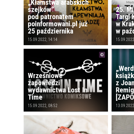
„Kłamstwa arabskich
szejków”
25. M
pod patronatem
Targi 
poinformowani.pl już
w Kra
25 października
w paźd
15.09.2022, 14:14
15.09.2022
„Werd
Wrześniowe
książk
zapowiedzi
z Joa
wydawnictwa Lost In
Remig
Time
[ZAPO
15.09.2022, 08:52
13.09.2022