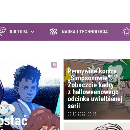
szukaj
KULTURA
NAUKA I TECHNOLOGIA
Pennywise kontra
„Simpsonowie”.
Zobaczcie kadry
z halloweenowego
odcinka uwielbianej
serii
07.10.2022, 03:15
ostać