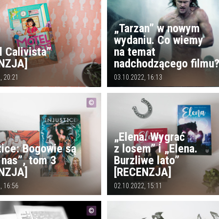
„Tarzan” w nowym
wydaniu. Co wiemy
 Calivista”
na temat
NZJA]
nadchodzącego filmu
, 20:21
03.10.2022, 16:13
„Elena. Wygrać
tice: Bogowie są
z losem” i „Elena.
 nas”, tom 3
Burzliwe lato”
NZJA]
[RECENZJA]
, 16:56
02.10.2022, 15:11