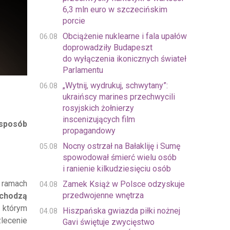
6,3 mln euro w szczecińskim
porcie
Obciążenie nuklearne i fala upałów
06.08
doprowadziły Budapeszt
do wyłączenia ikonicznych świateł
Parlamentu
„Wytnij, wydrukuj, schwytany”:
06.08
ukraińscy marines przechwycili
rosyjskich żołnierzy
inscenizujących film
 sposób
propagandowy
Nocny ostrzał na Bałakliję i Sumę
05.08
spowodował śmierć wielu osób
i ranienie kilkudziesięciu osób
ramach
Zamek Książ w Polsce odzyskuje
04.08
przedwojenne wnętrza
chodzą
w którym
Hiszpańska gwiazda piłki nożnej
04.08
lecenie
Gavi świętuje zwycięstwo