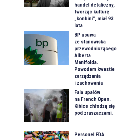
handel detaliczny,
tworząc kulturę
„konbini”, miał 93
lata
BP usuwa
ze stanowiska
przewodniczącego
Alberta
Manifolda.
Powodem kwestie
zarządzania
i zachowania
Fala upałów
na French Open.
Kibice chłodzą się
pod zraszaczami.
Personel FDA