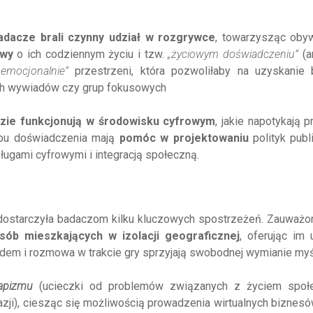
.
adacze brali czynny udział w rozgrywce
, towarzysząc oby
owy
o ich codziennym życiu i tzw.
„życiowym doświadczeniu”
(a
 emocjonalnie”
przestrzeni, która pozwoliłaby na uzyskanie b
ch wywiadów czy grup fokusowych
dzie funkcjonują w środowisku cyfrowym
, jakie napotykają 
typu doświadczenia mają
pomóc w projektowaniu
polityk publ
ugami cyfrowymi i integracją społeczną.
dostarczyła badaczom kilku kluczowych spostrzeżeń. Zauważon
osób mieszkających w izolacji geograficznej
, oferując im 
odem i rozmowa w trakcie gry sprzyjają swobodnej wymianie myś
apizmu
(ucieczki od problemów związanych z życiem społ
tazji), ciesząc się możliwością prowadzenia wirtualnych biznesó