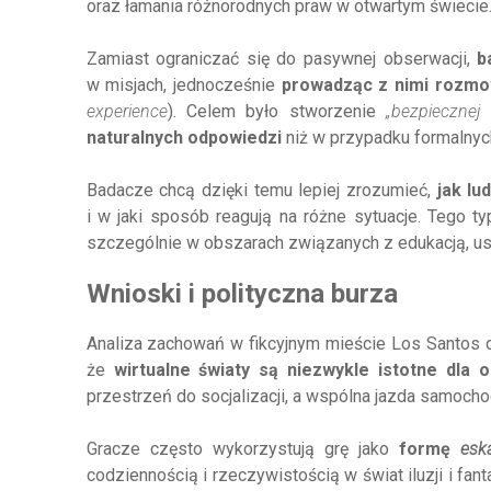
oraz łamania różnorodnych praw w otwartym świecie
Zamiast ograniczać się do pasywnej obserwacji,
b
w misjach, jednocześnie
prowadząc z nimi rozm
experience
). Celem było stworzenie
„bezpiecznej
naturalnych odpowiedzi
niż w przypadku formalny
Badacze chcą dzięki temu lepiej zrozumieć,
jak lu
i w jaki sposób reagują na różne sytuacje. Tego 
szczególnie w obszarach związanych z edukacją, usł
Wnioski i polityczna burza
Analiza zachowań w fikcyjnym mieście Los Santos 
że
wirtualne światy są niezwykle istotne dla 
przestrzeń do socjalizacji, a wspólna jazda samoch
Gracze często wykorzystują grę jako
formę
esk
codziennością i rzeczywistością w świat iluzji i fan