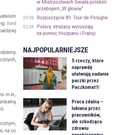
w Mistrzostwach Świata polskim
przebojem „W głowie”
watelom
Rozpoczęcie 83. Tour de Pologne
04.08
ng.
lived
Polscy strażacy wyruszają
02.08
ardziej
na pomoc Hiszpanii i Francji
NAJPOPULARNIEJSZE
problemy
icznych,
5 rzeczy, które
naprawdę
ułatwiają nadanie
paczki przez
Paczkomat®
o m.in.,
Praca zdalna –
unikalną
lubiana przez
li.
pracowników,
ale szkodząca
ecznym,
zdrowiu
w, na co
psychicznemu