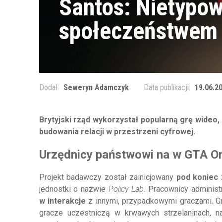
Santos: Nietypow
społeczeństwem
Dodał:
Seweryn Adamczyk
Data publikacji:
19.06.20
Brytyjski rząd wykorzystał popularną grę wideo,
budowania relacji w przestrzeni cyfrowej.
Urzędnicy państwowi na w GTA On
Projekt badawczy został zainicjowany
pod koniec
jednostki o nazwie
Policy Lab
. Pracownicy administ
w interakcje
z innymi, przypadkowymi graczami. Gr
gracze uczestniczą w krwawych strzelaninach, na