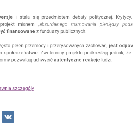
ersje
i stała się przedmiotem debaty politycznej. Krytycy
li projekt mianem
„absurdalnego marnowania pieniędzy poda
być finansowane
z funduszy publicznych.
często pełen przemocy i przerysowanych zachowań,
jest odpo
 społeczeństwie. Zwolennicy projektu podkreślają jednak, że
atformy pozwalają uchwycić
autentyczne reakcje
ludzi.
jawnia szczegóły