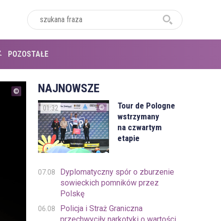
POZOSTAŁE
NAJNOWSZE
Tour de Pologne
01:32
wstrzymany
na czwartym
etapie
Dyplomatyczny spór o zburzenie
07.08
sowieckich pomników przez
Polskę
Policja i Straż Graniczna
06.08
przechwyciły narkotyki o wartości