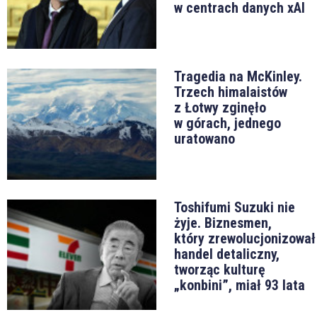
w centrach danych xAI
Tragedia na McKinley.
Trzech himalaistów
z Łotwy zginęło
w górach, jednego
uratowano
Toshifumi Suzuki nie
żyje. Biznesmen,
który zrewolucjonizował
handel detaliczny,
tworząc kulturę
„konbini”, miał 93 lata