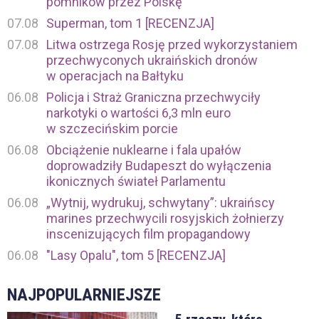
pomników przez Polskę
07.08
Superman, tom 1 [RECENZJA]
07.08
Litwa ostrzega Rosję przed wykorzystaniem
przechwyconych ukraińskich dronów
w operacjach na Bałtyku
06.08
Policja i Straż Graniczna przechwyciły
narkotyki o wartości 6,3 mln euro
w szczecińskim porcie
06.08
Obciążenie nuklearne i fala upałów
doprowadziły Budapeszt do wyłączenia
ikonicznych świateł Parlamentu
06.08
„Wytnij, wydrukuj, schwytany”: ukraińscy
marines przechwycili rosyjskich żołnierzy
inscenizujących film propagandowy
06.08
"Lasy Opalu", tom 5 [RECENZJA]
NAJPOPULARNIEJSZE