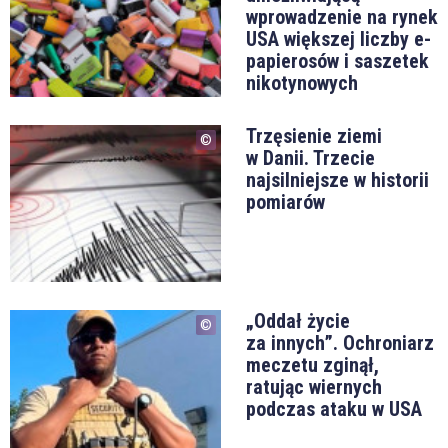
wprowadzenie na rynek
USA większej liczby e-
papierosów i saszetek
nikotynowych
Trzęsienie ziemi
w Danii. Trzecie
najsilniejsze w historii
pomiarów
„Oddał życie
za innych”. Ochroniarz
meczetu zginął,
ratując wiernych
podczas ataku w USA