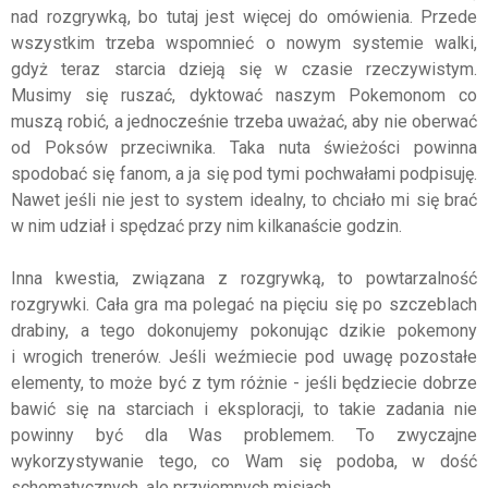
nad rozgrywką, bo tutaj jest więcej do omówienia. Przede
wszystkim trzeba wspomnieć o nowym systemie walki,
gdyż teraz starcia dzieją się w czasie rzeczywistym.
Musimy się ruszać, dyktować naszym Pokemonom co
muszą robić, a jednocześnie trzeba uważać, aby nie oberwać
od Poksów przeciwnika. Taka nuta świeżości powinna
spodobać się fanom, a ja się pod tymi pochwałami podpisuję.
Nawet jeśli nie jest to system idealny, to chciało mi się brać
w nim udział i spędzać przy nim kilkanaście godzin.
Inna kwestia, związana z rozgrywką, to powtarzalność
rozgrywki. Cała gra ma polegać na pięciu się po szczeblach
drabiny, a tego dokonujemy pokonując dzikie pokemony
i wrogich trenerów. Jeśli weźmiecie pod uwagę pozostałe
elementy, to może być z tym różnie - jeśli będziecie dobrze
bawić się na starciach i eksploracji, to takie zadania nie
powinny być dla Was problemem. To zwyczajne
wykorzystywanie tego, co Wam się podoba, w dość
schematycznych, ale przyjemnych misjach.