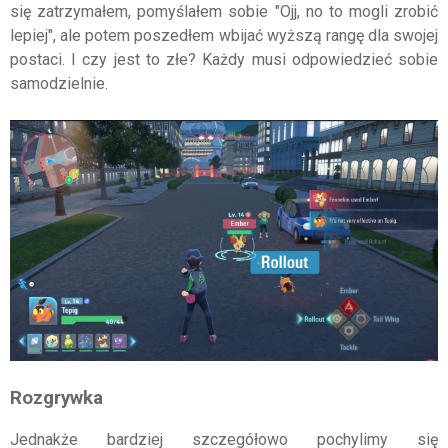
się zatrzymałem, pomyślałem sobie "Ojj, no to mogli zrobić
lepiej", ale potem poszedłem wbijać wyższą rangę dla swojej
postaci. I czy jest to złe? Każdy musi odpowiedzieć sobie
samodzielnie.
Rozgrywka
Jednakże bardziej szczegółowo pochylimy się