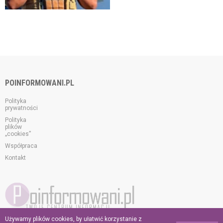
POINFORMOWANI.PL
Polityka
prywatności
Polityka
plików
„cookies”
Współpraca
Kontakt
Używamy plików cookies, by ułatwić korzystanie z
© 2026 poinformowani.pl.