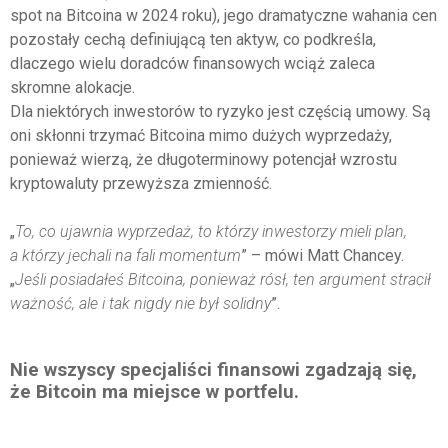
spot na Bitcoina w 2024 roku), jego dramatyczne wahania cen
pozostały cechą definiującą ten aktyw, co podkreśla,
dlaczego wielu doradców finansowych wciąż zaleca
skromne alokacje.
Dla niektórych inwestorów to ryzyko jest częścią umowy. Są
oni skłonni trzymać Bitcoina mimo dużych wyprzedaży,
ponieważ wierzą, że długoterminowy potencjał wzrostu
kryptowaluty przewyższa zmienność.
„
To, co ujawnia wyprzedaż, to którzy inwestorzy mieli plan,
a którzy jechali na fali momentum
” – mówi Matt Chancey.
„
Jeśli posiadałeś Bitcoina, ponieważ rósł, ten argument stracił
ważność, ale i tak nigdy nie był solidny
”.
Nie wszyscy specjaliści finansowi zgadzają się,
że Bitcoin ma miejsce w portfelu.