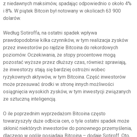
z niedawnych maksimów, spadając odpowiednio o około 4%
i 8%. W piątek Bitcoin był notowany w okolicach 63 900
dolarów.
Według Sotiroffa, na ostatni spadek wpływa
prawdopodobnie kilka czynników, w tym realizacja zysków
przez inwestorów po rajdzie Bitcoina do rekordowych
poziomów. Oczekiwania, że stopy procentowe mogą
pozostać wyższe przez dłuższy czas, również sprawiają,
że inwestorzy stają się bardziej ostrożni wobec
ryzykownych aktywów, w tym Bitcoina. Część inwestorów
może przesuwać środki w stronę innych możliwości
osiągnięcia wysokich zysków, w tym inwestycji związanych
ze sztuczną inteligencją.
O ile poprzednim wyprzedażom Bitcoina często
towarzyszyły duże odbicia cen, o tyle ostatni spadek może
skłonić niektórych inwestorów do ponownego przemyślenia,
dlaczego w ogóle posiadają Bitcoina – dodaje Sotiroff. Oto,