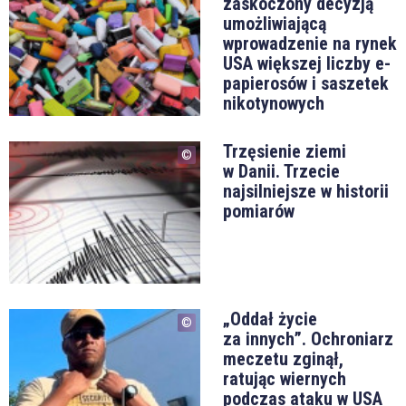
zaskoczony decyzją
umożliwiającą
wprowadzenie na rynek
USA większej liczby e-
papierosów i saszetek
nikotynowych
Trzęsienie ziemi
w Danii. Trzecie
najsilniejsze w historii
pomiarów
„Oddał życie
za innych”. Ochroniarz
meczetu zginął,
ratując wiernych
podczas ataku w USA