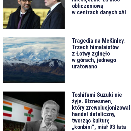
obliczeniową
w centrach danych xAI
Tragedia na McKinley.
Trzech himalaistów
z Łotwy zginęło
w górach, jednego
uratowano
Toshifumi Suzuki nie
żyje. Biznesmen,
który zrewolucjonizował
handel detaliczny,
tworząc kulturę
„konbini”, miał 93 lata