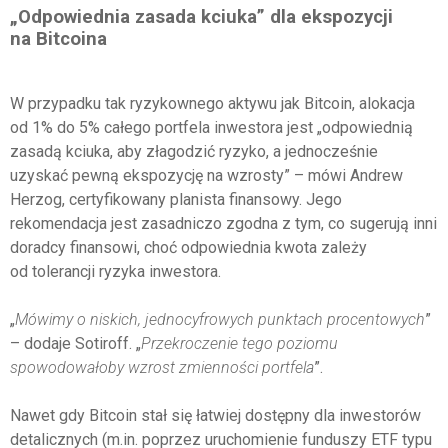
„Odpowiednia zasada kciuka” dla ekspozycji
na Bitcoina
W przypadku tak ryzykownego aktywu jak Bitcoin, alokacja
od 1% do 5% całego portfela inwestora jest „odpowiednią
zasadą kciuka, aby złagodzić ryzyko, a jednocześnie
uzyskać pewną ekspozycję na wzrosty” – mówi Andrew
Herzog, certyfikowany planista finansowy. Jego
rekomendacja jest zasadniczo zgodna z tym, co sugerują inni
doradcy finansowi, choć odpowiednia kwota zależy
od tolerancji ryzyka inwestora.
„
Mówimy o niskich, jednocyfrowych punktach procentowych
”
– dodaje Sotiroff. „
Przekroczenie tego poziomu
spowodowałoby wzrost zmienności portfela
”.
Nawet gdy Bitcoin stał się łatwiej dostępny dla inwestorów
detalicznych (m.in. poprzez uruchomienie funduszy ETF typu