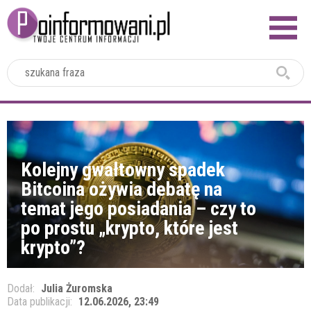
2024
Kolejny gwałtowny spadek
Bitcoina ożywia debatę na
temat jego posiadania – czy to
po prostu „krypto, które jest
krypto”?
Dodał:
Julia Żuromska
Data publikacji:
12.06.2026, 23:49