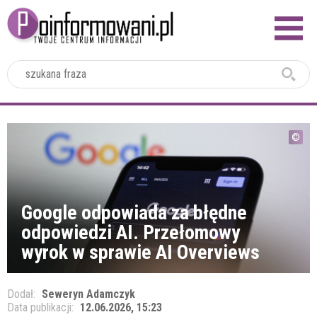
2024
Google odpowiada za błędne
odpowiedzi AI. Przełomowy
wyrok w sprawie AI Overviews
Dodał:
Seweryn Adamczyk
Data publikacji:
12.06.2026, 15:23