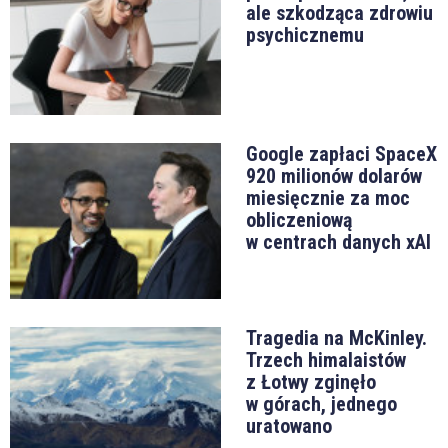
ale szkodząca zdrowiu
psychicznemu
Google zapłaci SpaceX
920 milionów dolarów
miesięcznie za moc
obliczeniową
w centrach danych xAI
Tragedia na McKinley.
Trzech himalaistów
z Łotwy zginęło
w górach, jednego
uratowano