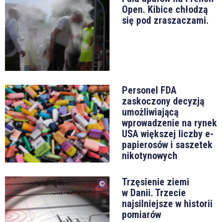
Open. Kibice chłodzą
się pod zraszaczami.
Personel FDA
zaskoczony decyzją
umożliwiającą
wprowadzenie na rynek
USA większej liczby e-
papierosów i saszetek
nikotynowych
Trzęsienie ziemi
w Danii. Trzecie
najsilniejsze w historii
pomiarów