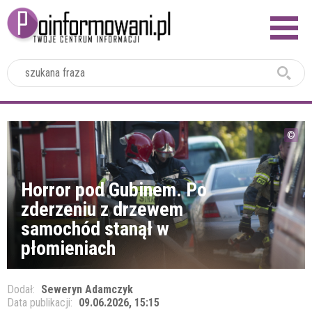
2024
Horror pod Gubinem. Po
zderzeniu z drzewem
samochód stanął w
płomieniach
Dodał:
Seweryn Adamczyk
Data publikacji:
09.06.2026, 15:15