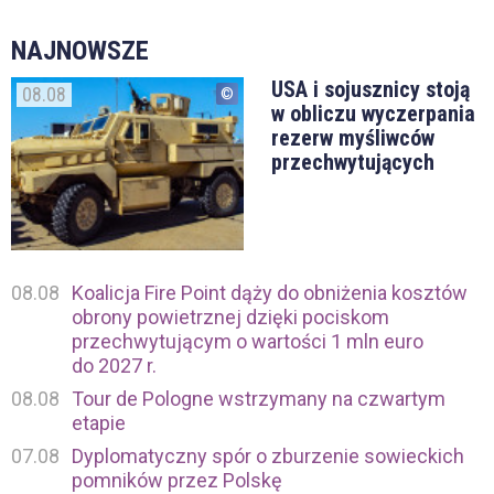
NAJNOWSZE
USA i sojusznicy stoją
08.08
w obliczu wyczerpania
rezerw myśliwców
przechwytujących
08.08
Koalicja Fire Point dąży do obniżenia kosztów
obrony powietrznej dzięki pociskom
przechwytującym o wartości 1 mln euro
do 2027 r.
08.08
Tour de Pologne wstrzymany na czwartym
etapie
07.08
Dyplomatyczny spór o zburzenie sowieckich
pomników przez Polskę