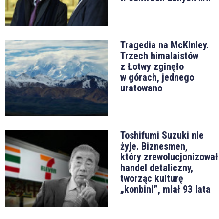
Tragedia na McKinley.
Trzech himalaistów
z Łotwy zginęło
w górach, jednego
uratowano
Toshifumi Suzuki nie
żyje. Biznesmen,
który zrewolucjonizował
handel detaliczny,
tworząc kulturę
„konbini”, miał 93 lata