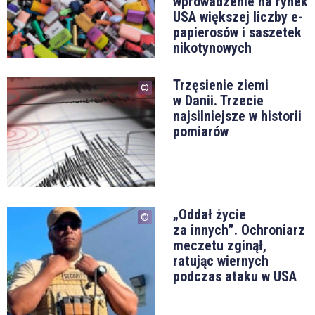
wprowadzenie na rynek
USA większej liczby e-
papierosów i saszetek
nikotynowych
Trzęsienie ziemi
w Danii. Trzecie
najsilniejsze w historii
pomiarów
„Oddał życie
za innych”. Ochroniarz
meczetu zginął,
ratując wiernych
podczas ataku w USA