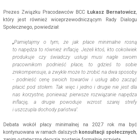
Prezes Związku Pracodawców BCC
Łukasz Bernatowicz
,
który jest również wiceprzewodniczącym Rady Dialogu
Społecznego, powiedział:
„
Pamiętajmy o tym, że jak płace minimalne rosną
to napędza to również inflację. Jeżeli ktoś, kto cokolwiek
produkuje czy świadczy usługi musi nagle swoim
pracownikom podnieść płace, to gdzieś to sobie
zrekompensuje, a zwykle może to zrobić na dwa sposoby
- podnieść cenę swoich towarów i usług albo zacząć
płacić pod stołem. Tak więc i jedno i drugie nie jest dla
nas korzystne, ponieważ pierwsze rozwiązanie napędza
inflację, a drugie powoduje wzrost szarej strefy
i uszczupla dochody państwa".
Debata wokół płacy minimalnej na 2027 rok ma być
kontynuowana w ramach dalszych
konsultacji społecznych
,
zanim ostateczna decyzja zostanie formalnie przyjęta.