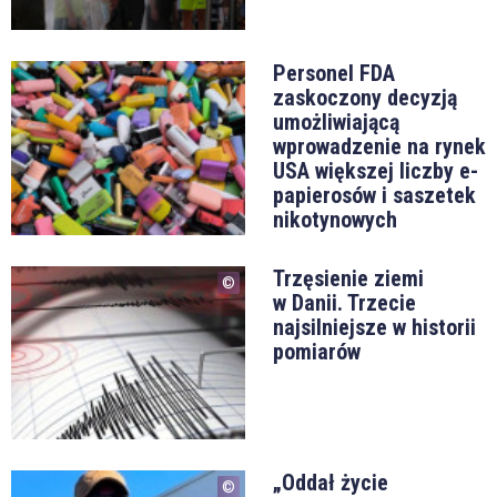
Personel FDA
zaskoczony decyzją
umożliwiającą
wprowadzenie na rynek
USA większej liczby e-
papierosów i saszetek
nikotynowych
Trzęsienie ziemi
w Danii. Trzecie
najsilniejsze w historii
pomiarów
„Oddał życie