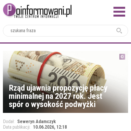
2024
Rząd ujawnia propozycję płacy
minimalnej na 2027 rok. Jest
spór o wysokość podwyżki
Dodał:
Seweryn Adamczyk
Data publikacji:
10.06.2026, 12:18