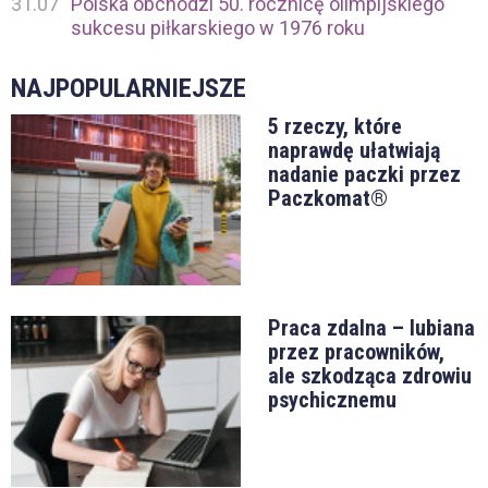
31.07
Polska obchodzi 50. rocznicę olimpijskiego
sukcesu piłkarskiego w 1976 roku
NAJPOPULARNIEJSZE
5 rzeczy, które
naprawdę ułatwiają
nadanie paczki przez
Paczkomat®
Praca zdalna – lubiana
przez pracowników,
ale szkodząca zdrowiu
psychicznemu