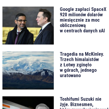
Google zapłaci SpaceX
920 milionów dolarów
miesięcznie za moc
obliczeniową
w centrach danych xAI
Tragedia na McKinley.
Trzech himalaistów
z Łotwy zginęło
w górach, jednego
uratowano
Toshifumi Suzuki nie
żyje. Biznesmen,