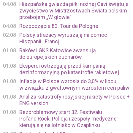
04.08
Hiszpańska gwiazda piłki nożnej Gavi świętuje
zwycięstwo w Mistrzostwach Świata polskim
przebojem „W głowie”
04.08
Rozpoczęcie 83. Tour de Pologne
02.08
Polscy strażacy wyruszają na pomoc
Hiszpanii i Francji
01.08
Raków i GKS Katowice awansują
do europejskich pucharów
01.08
Eksperci ostrzegają przed kampanią
dezinformacyjną po katastrofie rakietowej
01.08
Inflacja w Polsce wzrosła do 3,0% w lipcu
w związku z gwałtownym wzrostem cen paliw
01.08
Analiza katastrofy rosyjskiej rakiety w Polsce +
ENG version
01.08
Bezproblemowy start 32. Festiwalu
Pol'and'Rock: Policja i zespoły medyczne
kierują się na lotnisko w Czaplinku