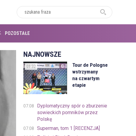
POZOSTAŁE
NAJNOWSZE
Tour de Pologne
01:32
wstrzymany
na czwartym
etapie
Dyplomatyczny spór o zburzenie
07.08
sowieckich pomników przez
Polskę
Superman, tom 1 [RECENZJA]
07.08