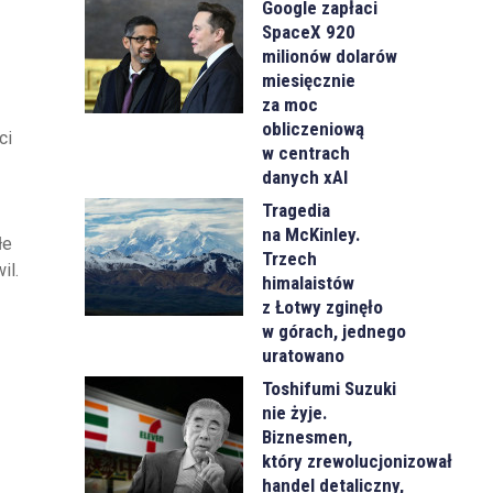
Google zapłaci
SpaceX 920
milionów dolarów
miesięcznie
za moc
obliczeniową
ci
w centrach
danych xAI
Tragedia
na McKinley.
łe
Trzech
il.
himalaistów
z Łotwy zginęło
w górach, jednego
uratowano
Toshifumi Suzuki
nie żyje.
Biznesmen,
który zrewolucjonizował
handel detaliczny,