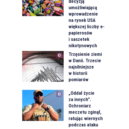
decyzją
umożliwiającą
wprowadzenie
na rynek USA
większej liczby e-
papierosów
i saszetek
nikotynowych
Trzęsienie ziemi
w Danii. Trzecie
najsilniejsze
w historii
pomiarów
„Oddał życie
za innych”.
Ochroniarz
meczetu zginął,
ratując wiernych
podczas ataku