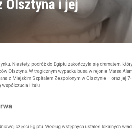
 Olsztyna i jej
ynku. Niestety, podróż do Egiptu zakończyła się dramatem, któr
ów Olsztyna. W tragicznym wypadku busa w rejonie Marsa Ala
na z Miejskim Szpitalem Zespolonym w Olsztynie – oraz jej 7-l
 współczucia i żalu.
trwa
udniowej części Egiptu. Według wstępnych ustaleń lokalnych wład