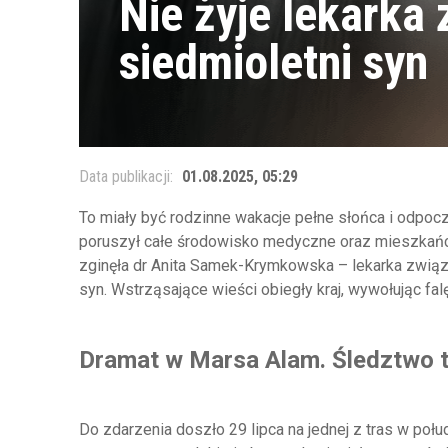
Nie żyje lekarka z
siedmioletni syn
Data publikacji:
01.08.2025, 05:29
To miały być rodzinne wakacje pełne słońca i odpocz
poruszył całe środowisko medyczne oraz mieszkańc
zginęła dr Anita Samek-Krymkowska – lekarka związa
syn. Wstrząsające wieści obiegły kraj, wywołując falę
Dramat w Marsa Alam. Śledztwo 
Do zdarzenia doszło 29 lipca na jednej z tras w poł