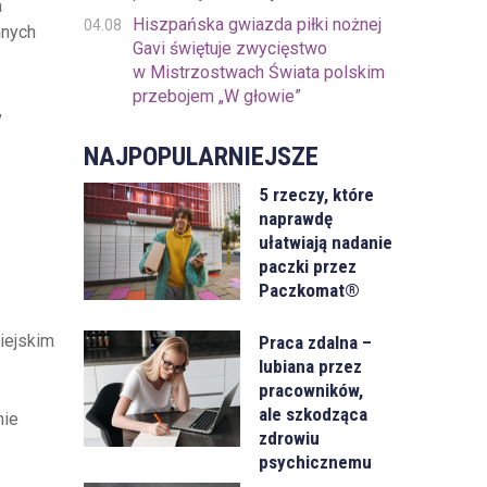
a
Hiszpańska gwiazda piłki nożnej
04.08
nnych
Gavi świętuje zwycięstwo
w Mistrzostwach Świata polskim
przebojem „W głowie”
,
NAJPOPULARNIEJSZE
5 rzeczy, które
naprawdę
ułatwiają nadanie
paczki przez
Paczkomat®
iejskim
Praca zdalna –
lubiana przez
pracowników,
ale szkodząca
nie
zdrowiu
psychicznemu