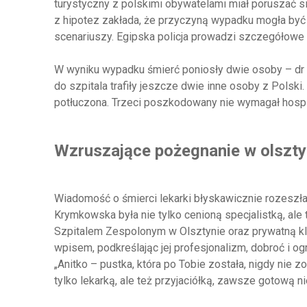
turystyczny z polskimi obywatelami miał poruszać si
z hipotez zakłada, że przyczyną wypadku mogła być p
scenariuszy. Egipska policja prowadzi szczegółowe
W wyniku wypadku śmierć poniosły dwie osoby – dr A
do szpitala trafiły jeszcze dwie inne osoby z Polski
potłuczona. Trzeci poszkodowany nie wymagał hospit
Wzruszające pożegnanie w olszty
Wiadomość o śmierci lekarki błyskawicznie rozeszła
Krymkowska była nie tylko cenioną specjalistką, ale
Szpitalem Zespolonym w Olsztynie oraz prywatną kl
wpisem, podkreślając jej profesjonalizm, dobroć i 
„Anitko – pustka, która po Tobie została, nigdy nie zo
tylko lekarką, ale też przyjaciółką, zawsze gotową n