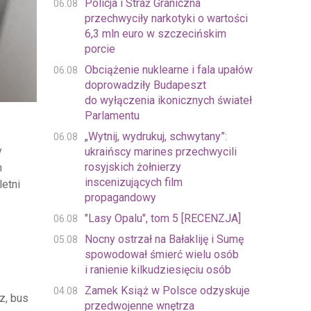
Policja i Straż Graniczna
06.08
przechwyciły narkotyki o wartości
6,3 mln euro w szczecińskim
porcie
Obciążenie nuklearne i fala upałów
06.08
doprowadziły Budapeszt
do wyłączenia ikonicznych świateł
Parlamentu
„Wytnij, wydrukuj, schwytany”:
06.08
y
ukraińscy marines przechwycili
rosyjskich żołnierzy
m
inscenizujących film
etni
propagandowy
"Lasy Opalu", tom 5 [RECENZJA]
06.08
Nocny ostrzał na Bałakliję i Sumę
05.08
spowodował śmierć wielu osób
i ranienie kilkudziesięciu osób
Zamek Książ w Polsce odzyskuje
04.08
z, bus
przedwojenne wnętrza