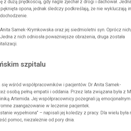
ę z dużą prędkością, gdy nagle zjechał z drogi i dachował. Jedn
ęknięta opona, jednak śledczy podkreślają, że nie wykluczają i
 dochodzenie.
nita Samek-Krymkowska oraz jej siedmioletni syn. Oprócz nich
. Jedna z nich odniosła poważniejsze obrażenia, druga została
alizacji.
ńskim szpitalu
 się wśród współpracowników i pacjentów. Dr Anita Samek-
 też osobą pełną empatii i oddania. Przez lata związana była z M
iniką Artemida. Jej współpracownicy pożegnali ją emocjonalnym
ogromne zaangażowanie w leczenie pacjentek.
stanie wypełniona” – napisali jej koledzy z pracy. Dla wielu była 
ieść pomoc, niezależnie od pory dnia.