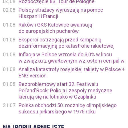
04.08
Rozpoczęcie 83. Tour de Pologne
02.08
Polscy strażacy wyruszają na pomoc
Hiszpanii i Francji
01.08
Raków i GKS Katowice awansują
do europejskich pucharów
01.08
Eksperci ostrzegają przed kampanią
dezinformacyjną po katastrofie rakietowej
01.08
Inflacja w Polsce wzrosła do 3,0% w lipcu
w związku z gwałtownym wzrostem cen paliw
01.08
Analiza katastrofy rosyjskiej rakiety w Polsce +
ENG version
01.08
Bezproblemowy start 32. Festiwalu
Pol'and'Rock: Policja i zespoły medyczne
kierują się na lotnisko w Czaplinku
31.07
Polska obchodzi 50. rocznicę olimpijskiego
sukcesu piłkarskiego w 1976 roku
NAJPOPULARNIEJSZE