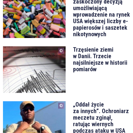
zaskoczony decyzją
umożliwiającą
wprowadzenie na rynek
USA większej liczby e-
papierosów i saszetek
nikotynowych
Trzęsienie ziemi
w Danii. Trzecie
najsilniejsze w historii
pomiarów
„Oddał życie
za innych”. Ochroniarz
meczetu zginął,
ratując wiernych
podczas ataku w USA