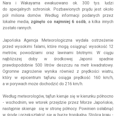
Nara i Wakayama ewakuowano ok. 300 tys. ludzi
do specjalnych schronisk. Pozbawionych prądu jest około
pół miliona domów. Według informacji podanych przez
lokalne media,
zginęło co najmniej 6 osób
, a kilka innych
zostało rannych.
Japońska Agencja Meteorologiczna wydała ostrzeżenie
przed wysokimi falami, które mogą osiągnąć wysokość 12
metrów, powodziami oraz lawinami błotnymi. W ciągu
najbliższej doby w środkowej Japonii spadnie
prawdopodobnie 500 litrów deszczu na metr kwadratowy.
Ogromne zagrożenie wynika również z prędkości wiatru,
który w epicentrum tajfunu osiąga prędkość 160 km/h,
a w porywach może dochodzić do 216 km/h.
Według meteorologów, tajfun kieruje się w kierunku północno
- wschodnim, we wtorek przejdzie przez Morze Japońskie,
następnie skieruje się w stronę północy. Powinien osłabnąć
w środę i przekształcić się w burzę tropikalną. Stolica kraju -