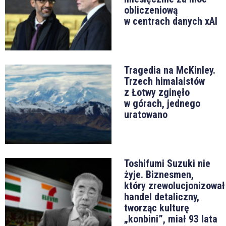
obliczeniową
w centrach danych xAI
Tragedia na McKinley.
Trzech himalaistów
z Łotwy zginęło
w górach, jednego
uratowano
Toshifumi Suzuki nie
żyje. Biznesmen,
który zrewolucjonizował
handel detaliczny,
tworząc kulturę
„konbini”, miał 93 lata