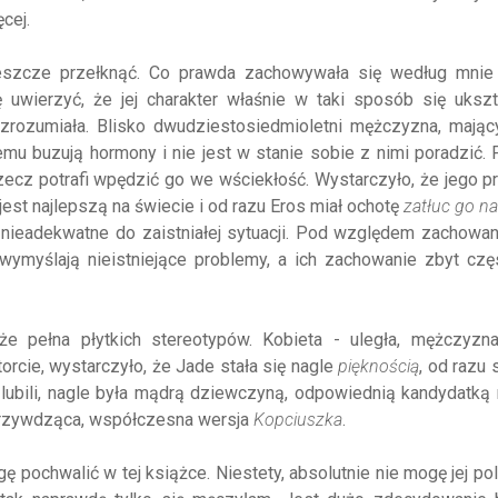
ęcej.
jeszcze przełknąć. Co prawda zachowywała się według mnie
 uwierzyć, że jej charakter właśnie w taki sposób się ukszt
ezrozumiała. Blisko dwudziestosiedmioletni mężczyzna, mając
remu buzują hormony i nie jest w stanie sobie z nimi poradzić. 
rzecz potrafi wpędzić go we wściekłość. Wystarczyło, że jego pr
jest najlepszą na świecie i od razu Eros miał ochotę
zatłuc go n
ie nieadekwatne do zaistniałej sytuacji. Pod względem zachowa
wymyślają nieistniejące problemy, a ich zachowanie zbyt czę
że pełna płytkich stereotypów. Kobieta - uległa, mężczyzna
orcie, wystarczyło, że Jade stała się nagle
pięknością
, od razu 
 lubili, nagle była mądrą dziewczyną, odpowiednią kandydatką
 i krzywdząca, współczesna wersja
Kopciuszka
.
ę pochwalić w tej książce. Niestety, absolutnie nie mogę jej pol