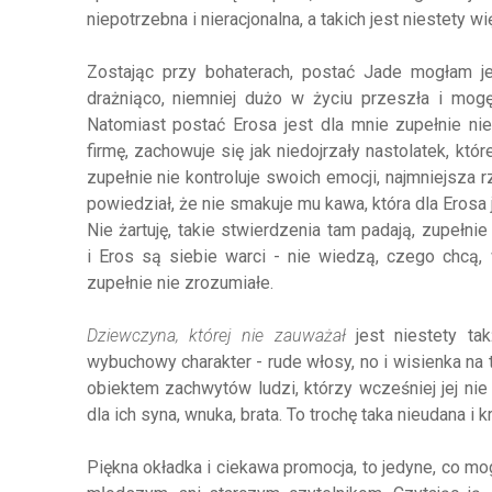
niepotrzebna i nieracjonalna, a takich jest niestety wi
Zostając przy bohaterach, postać Jade mogłam 
drażniąco, niemniej dużo w życiu przeszła i mogę
Natomiast postać Erosa jest dla mnie zupełnie ni
firmę, zachowuje się jak niedojrzały nastolatek, któ
zupełnie nie kontroluje swoich emocji, najmniejsza 
powiedział, że nie smakuje mu kawa, która dla Erosa 
Nie żartuję, takie stwierdzenia tam padają, zupełn
i Eros są siebie warci - nie wiedzą, czego chcą, 
zupełnie nie zrozumiałe.
Dziewczyna, której nie zauważał
jest niestety tak
wybuchowy charakter - rude włosy, no i wisienka na t
obiektem zachwytów ludzi, którzy wcześniej jej nie
dla ich syna, wnuka, brata. To trochę taka nieudana
Piękna okładka i ciekawa promocja, to jedyne, co mog