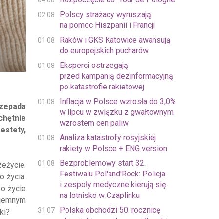
04.08
Polscy strażacy wyruszają
02.08
na pomoc Hiszpanii i Francji
Raków i GKS Katowice awansują
01.08
do europejskich pucharów
Eksperci ostrzegają
01.08
przed kampanią dezinformacyjną
po katastrofie rakietowej
Inflacja w Polsce wzrosła do 3,0%
01.08
rzepada
w lipcu w związku z gwałtownym
chętnie
wzrostem cen paliw
estety,
Analiza katastrofy rosyjskiej
01.08
rakiety w Polsce + ENG version
Bezproblemowy start 32.
01.08
zeżycie.
Festiwalu Pol'and'Rock: Policja
o życia.
i zespoły medyczne kierują się
ko życie
na lotnisko w Czaplinku
zyjemnym
Polska obchodzi 50. rocznicę
31.07
ki?