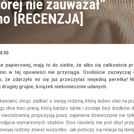
tórej nie zauważał”
ino [RECENZJA]
18:00
 papierowej, mają to do siebie, że albo się całkowicie p
 nic w tej opowieści nie przyciąga. Osobiście zazwyczaj 
, że zdarzyło mi się już przeczytać niejedną perełkę! Ni
j drugiej grupie, książek niekoniecznie udanych.
kawiarni, chcąc zadbać o swoją rodzinę, którą ledwo stać na pr
o dnia traci pracę, którą bardzo lubiła i zostaje bez środków d
ą niecodzienną propozycją pracy zapewnia dziewczynie nie tyl
odjęcia wymarzonych studiów. Eros niestety nie jest zbyt pr
swojej rodziny znieść wszystko. Jak potoczy się relacja tej dwój