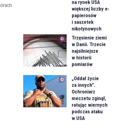
na rynek USA
órach.
większej liczby e-
papierosów
i saszetek
nikotynowych
Trzęsienie ziemi
w Danii. Trzecie
najsilniejsze
w historii
pomiarów
„Oddał życie
za innych”.
Ochroniarz
meczetu zginął,
ratując wiernych
podczas ataku
w USA