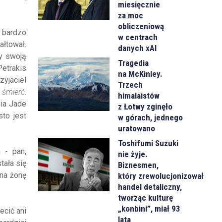
miesięcznie
za moc
obliczeniową
 bardzo
w centrach
ałtował.
danych xAI
y swoją
Tragedia
Petrakis
na McKinley.
zyjaciel
Trzech
a śmierć
.
himalaistów
nia Jade
z Łotwy zginęło
sto jest
w górach, jednego
uratowano
Toshifumi Suzuki
 - pan,
nie żyje.
stała się
Biznesmen,
 na żonę
który zrewolucjonizował
handel detaliczny,
tworząc kulturę
„konbini”, miał 93
ecić ani
lata