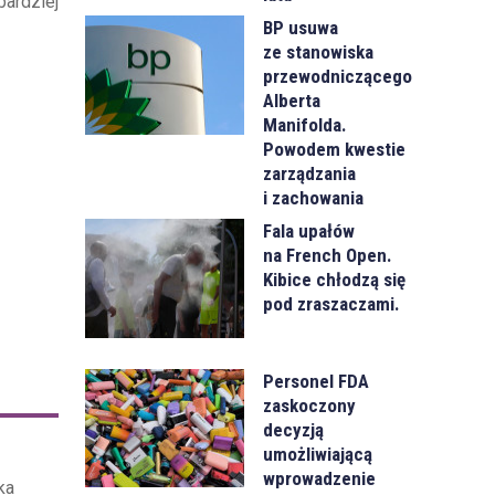
ardziej
BP usuwa
ze stanowiska
przewodniczącego
Alberta
Manifolda.
Powodem kwestie
zarządzania
i zachowania
Fala upałów
na French Open.
Kibice chłodzą się
pod zraszaczami.
Personel FDA
zaskoczony
decyzją
umożliwiającą
wprowadzenie
ka