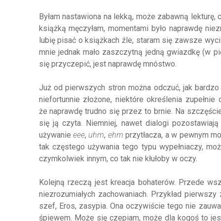
Byłam nastawiona na lekką, może zabawną lekturę, c
książką męczyłam, momentami było naprawdę niezrę
lubię pisać o książkach źle, staram się zawsze wyci
mnie jednak mało zaszczytną jedną gwiazdkę (w pię
się przyczepić, jest naprawdę mnóstwo.
Już od pierwszych stron można odczuć, jak bardzo 
niefortunnie złożone, niektóre określenia zupełnie
że naprawdę trudno się przez to brnie. Na szczęści
się ją czyta. Niemniej, nawet dialogi pozostawia
używanie
eee
,
uhm
,
ehm
przytłacza, a w pewnym mo
tak częstego używania tego typu wypełniaczy, moż
czymkolwiek innym, co tak nie kłułoby w oczy.
Kolejną rzeczą jest kreacja bohaterów. Przede wsz
niezrozumiałych zachowaniach. Przykład pierwszy z
szef, Eros, zasypia. Ona oczywiście tego nie zauwa
śpiewem. Może się czepiam, może dla kogoś to jest