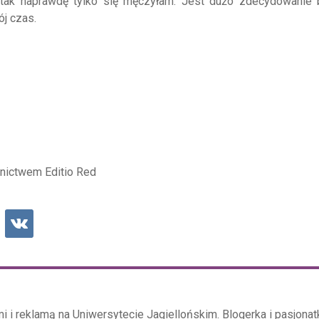
, tak naprawdę tylko się męczyłam. Jest dużo zdecydowanie b
j czas.
nictwem Editio Red
i reklamą na Uniwersytecie Jagiellońskim. Blogerka i pasjonat