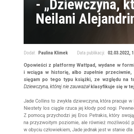
- „Dziewczyna, k
Neilani Alejandr
Dodał:
Paulina Klimek
Data publikacji:
02.03.2022, 
Opowieści z platformy Wattpad, wydane w formie
i wciąga w historię, albo zupełnie przeciwnie,
sięgam po tego typu książki, ze względu na to
Dziewczyna, której nie zauważał
klasyfikuje się w te
Jade Collins to zwykła dziewczyna, która pracuje w 
Niestety los ciągle rzuca jej kłody pod nogi. Pewneg
Z pomocą przychodzi jej Eros Petrakis, który swoj
na przyzwoitym poziomie, ale również możliwość p
w obyciu człowiekiem, Jade jednak jest w stanie dla 