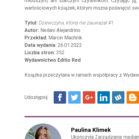
młodszym, ani starczym czytelnikom. Czytając ją
wartościowych książek, którym można poświęcić swó
Tytuł:
Dziewczyna, której nie zauważał #1
Autor:
Neilani Alejandrino
Przekład:
Marcin Machnik
Data wydania:
26.01.2022
Liczba stron:
352
Wydawnictwo Editio Red
Książka przeczytana w ramach współpracy z Wydaw
Paulina Klimek
Ukończyła Zarządzanie mediami 