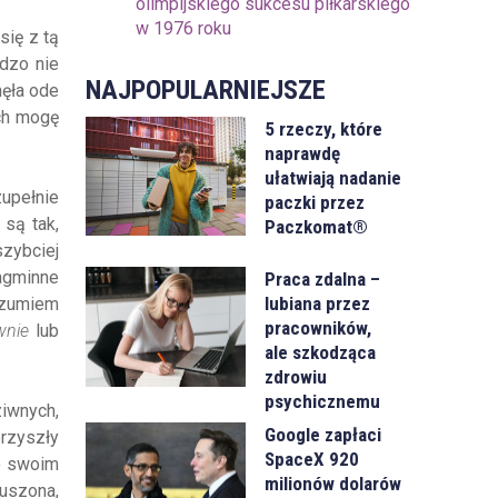
olimpijskiego sukcesu piłkarskiego
w 1976 roku
się z tą
dzo nie
NAJPOPULARNIEJSZE
ęła ode
ych mogę
5 rzeczy, które
naprawdę
ułatwiają nadanie
zupełnie
paczki przez
 są tak,
Paczkomat®
szybciej
nagminne
Praca zdalna –
lubiana przez
ozumiem
pracowników,
wnie
lub
ale szkodząca
zdrowiu
psychicznemu
ziwnych,
Google zapłaci
przyszły
SpaceX 920
go swoim
milionów dolarów
muszona,