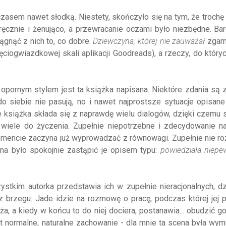
zasem nawet słodką. Niestety, skończyło się na tym, że trochę 
cznie i żenująco, a przewracanie oczami było niezbędne. Bar
ągnąć z nich to, co dobre.
Dziewczyna, której nie zauważał
zgarn
ciogwiazdkowej skali aplikacji Goodreads), a rzeczy, do któr
opornym stylem jest ta książka napisana. Niektóre zdania są 
 do siebie nie pasują, no i nawet najprostsze sytuacje opisane
e książka składa się z naprawdę wielu dialogów, dzięki czemu 
ją wiele do życzenia. Zupełnie niepotrzebne i zdecydowanie 
mencie zaczyna już wyprowadzać z równowagi. Zupełnie nie r
na było spokojnie zastąpić je opisem typu:
powiedziała niepe
ystkim autorka przedstawia ich w zupełnie nieracjonalnych, d
 brzegu: Jade idzie na rozmowę o pracę, podczas której jej 
ża, a kiedy w końcu to do niej dociera, postanawia... obudzić 
 normalne, naturalne zachowanie - dla mnie ta scena była wy