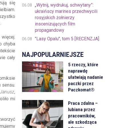
ują się
„Wytnij, wydrukuj, schwytany”:
06.08
elbiam.
ukraińscy marines przechwycili
szystko
rosyjskich żołnierzy
.
inscenizujących film
propagandowy
 więcej.
"Lasy Opalu", tom 5 [RECENZJA]
06.08
o chyba
ntekście
NAJPOPULARNIEJSZE
ie cały
5 rzeczy, które
naprawdę
ułatwiają nadanie
omiksie
paczki przez
u sensu.
Paczkomat®
 Janusz
,
oliło mi
Praca zdalna –
lubiana przez
pracowników,
stworzyć
ale szkodząca
ymujemy