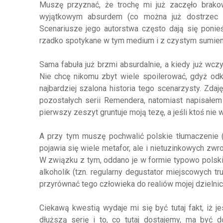
Muszę przyznać, że trochę mi już zaczęło brak
wyjątkowym absurdem (co można już dostrzec p
Scenariusze jego autorstwa często dają się ponie
rzadko spotykane w tym medium i z czystym sumieni
Sama fabuła już brzmi absurdalnie, a kiedy już wczy
Nie chcę nikomu zbyt wiele spoilerować, gdyż odk
najbardziej szalona historia tego scenarzysty. Zda
pozostałych serii Remendera, natomiast napisałem
pierwszy zeszyt gruntuje moją tezę, a jeśli ktoś nie
A przy tym muszę pochwalić polskie tłumaczenie 
pojawia się wiele metafor, ale i nietuzinkowych zw
W związku z tym, oddano je w formie typowo polski
alkoholik (tzn. regularny degustator miejscowych t
przyrównać tego człowieka do realiów mojej dzielnic
Ciekawą kwestią wydaje mi się być tutaj fakt, iż 
dłuższą serię i to, co tutaj dostajemy, ma być