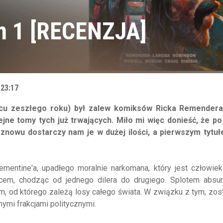
m 1 [RECENZJA]
 23:17
wcu zeszłego roku) był zalew komiksów Ricka Remendera
ejne tomy tych już trwających. Miło mi więc donieść, że po 
znowu dostarczy nam je w dużej ilości, a pierwszym tytuł
mentine'a, upadłego moralnie narkomana, który jest człowiek
cem, chodząc od jednego dilera do drugiego. Splotem absur
, od którego zależą losy całego świata. W związku z tym, zos
ymi frakcjami politycznymi.