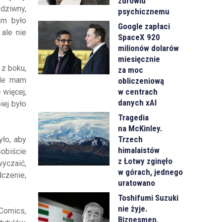
zdrowiu
 dziwny,
psychicznemu
em było
Google zapłaci
ale nie
SpaceX 920
milionów dolarów
miesięcznie
 z boku,
za moc
ale mam
obliczeniową
w centrach
 więcej,
danych xAI
iej było
Tragedia
na McKinley.
Trzech
ło, aby
himalaistów
obiście
z Łotwy zginęło
yczaić,
w górach, jednego
dczenie,
uratowano
Toshifumi Suzuki
nie żyje.
pComics,
Biznesmen,