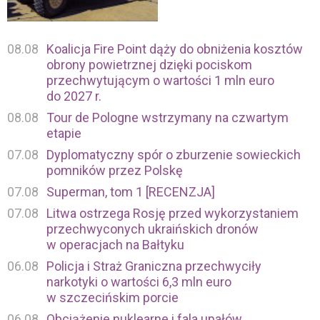
08.08
Koalicja Fire Point dąży do obniżenia kosztów
obrony powietrznej dzięki pociskom
przechwytującym o wartości 1 mln euro
do 2027 r.
08.08
Tour de Pologne wstrzymany na czwartym
etapie
07.08
Dyplomatyczny spór o zburzenie sowieckich
pomników przez Polskę
07.08
Superman, tom 1 [RECENZJA]
07.08
Litwa ostrzega Rosję przed wykorzystaniem
przechwyconych ukraińskich dronów
w operacjach na Bałtyku
06.08
Policja i Straż Graniczna przechwyciły
narkotyki o wartości 6,3 mln euro
w szczecińskim porcie
06.08
Obciążenie nuklearne i fala upałów