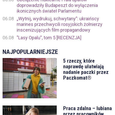
doprowadziły Budapeszt do wyłączenia
ikonicznych świateł Parlamentu
06.08
„Wytnij, wydrukuj, schwytany”: ukraińscy
marines przechwycili rosyjskich żołnierzy
inscenizujących film propagandowy
06.08
"Lasy Opalu", tom 5 [RECENZJA]
NAJPOPULARNIEJSZE
5 rzeczy, które
naprawdę ułatwiają
nadanie paczki przez
Paczkomat®
Praca zdalna – lubiana
przez pracowników,