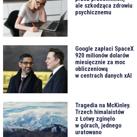
ale szkodząca zdrowiu
psychicznemu
Google zapłaci SpaceX
920 milionów dolarów
miesięcznie za moc
obliczeniową
w centrach danych xAI
Tragedia na McKinley.
Trzech himalaistów
z Łotwy zginęło
w górach, jednego
uratowano