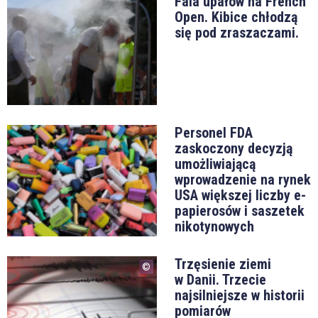
Fala upałów na French
Open. Kibice chłodzą
się pod zraszaczami.
Personel FDA
zaskoczony decyzją
umożliwiającą
wprowadzenie na rynek
USA większej liczby e-
papierosów i saszetek
nikotynowych
Trzęsienie ziemi
w Danii. Trzecie
najsilniejsze w historii
pomiarów