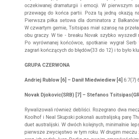
oczekiwanej dramaturgii i emocji. W pierwszym s
przewagę do końca partii. Poza tą jedną okazją n
Pierwsza piłka setowa dla dominatora z Bałkanów i
W czwartym gemie, Tsitsipas miał szansę na przełam
obu graczy. W tie - breaku Novak szybko wyszedł na
Po wyrównanej końcówce, spotkanie wygrał Serb w
zagrań kończących do błędów(33 do 12) i to było k
GRUPA CZERWONA
Andriej Rublow [6] – Danił Miedwiediew [4]
6:7(7) 6
Novak Djokovic(SRB) [7] – Stefanos Tsitsipas(GR
Rywalizowali również debliści. Rozegrano dwa mecz
Koolhof i Neal Skupski pokonali australijską parę T
duet australijski. W dwóch kolejnych, minimalnie leps
pierwsze zwycięstwo w tym roku. W drugim meczu zm