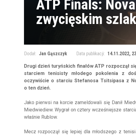
ATP Finals: Nova
zwycięskim szla
Dodał:
Jan Gąszczyk
Data publikacji:
14.11.2022, 2
Drugi dzień turyńskich finałów ATP rozpoczął s
starciem tenisisty młodego pokolenia z d
oczywiście o starciu Stefanosa Tsitsipasa z No
o ten dzień.
Jako pierwsi na korcie zameldowali się Danił Miedw
Miedwiediew. Wygrał on cztery wcześniejsze starcia 
właśnie Rublow.
Mecz rozpoczął się lepiej dla młodszego z teni