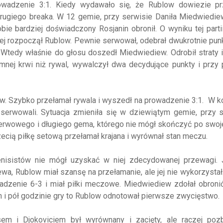
owadzenie 3:1. Kiedy wydawało się, że Rublow dowiezie p
drugiego breaka. W 12 gemie, przy serwisie Daniła Miedwiedie
obie bardziej doświadczony Rosjanin obronił. O wyniku tej parti
ej rozpoczął Rublow. Pewnie serwował, odebrał dwukrotnie pun
Wtedy właśnie do głosu doszedł Miedwiediew. Odrobił straty i
mnej krwi niż rywal, wywalczył dwa decydujące punkty i przy
ow. Szybko przełamał rywala i wyszedł na prowadzenie 3:1. W k
 serwowali. Sytuacja zmieniła się w dziewiątym gemie, przy 
nerwowego i długiego gema, którego nie mógł skończyć po swoje
ecią piłkę setową przełamał krajana i wyrównał stan meczu.
enisistów nie mógł uzyskać w niej zdecydowanej przewagi. 
 Rublow miał szansę na przełamanie, ale jej nie wykorzystał.
dzenie 6-3 i miał piłki meczowe. Miedwiediew zdołał obronić
ch i pół godzinie gry to Rublow odnotował pierwsze zwycięstwo.
em i Djokoviciem był wyrównany i zacięty, ale raczej poz