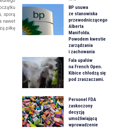
 jednego
BP usuwa
początku
ze stanowiska
, sporą
przewodniczącego
 a nawet
Alberta
zą piłkę
Manifolda.
Powodem kwestie
zarządzania
i zachowania
Fala upałów
na French Open.
Kibice chłodzą się
pod zraszaczami.
Personel FDA
zaskoczony
decyzją
umożliwiającą
wprowadzenie