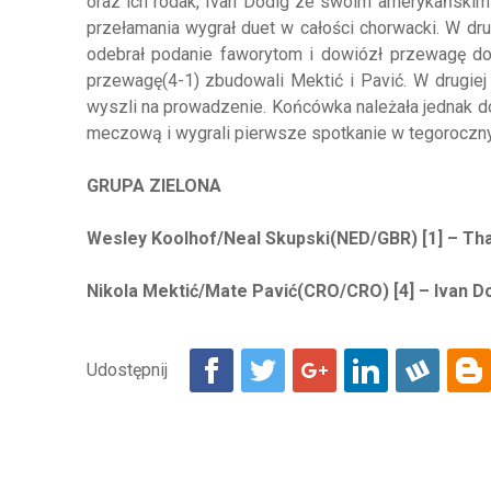
oraz ich rodak, Ivan Dodig ze swoim amerykańskim 
przełamania wygrał duet w całości chorwacki. W dru
odebrał podanie faworytom i dowiózł przewagę do
przewagę(4-1) zbudowali Mektić i Pavić. W drugiej 
wyszli na prowadzenie. Końcówka należała jednak do
meczową i wygrali pierwsze spotkanie w tegorocznyc
GRUPA ZIELONA
Wesley Koolhof/Neal Skupski(NED/GBR) [1] – Tha
Nikola Mektić/Mate Pavić(CRO/CRO) [4] – Ivan D