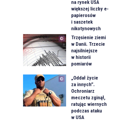
na rynek USA
większej liczby e-
papierosów
i saszetek
nikotynowych
Trzęsienie ziemi
w Danii. Trzecie
najsilniejsze
w historii
pomiarów
„Oddał życie
za innych”.
Ochroniarz
meczetu zginął,
ratując wiernych
podczas ataku
w USA