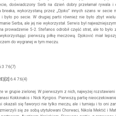
ecie, doświadczony Serb na dzień dobry przełamał rywala i 
a breaka, wykorzystaną przez „Djoko” innych szans w secie n
 było po secie. W drugiej partii również nie było zbyt wielu
anie Serba, ale jej nie wykorzystał. Serwis był najważniejszy
 prowadzenie 5-2. Stefanos odrobił część strat, ale to było 
ykorzystując pierwszą piłkę meczową. Djoković miał lepszy
luczem do wygranej w tym meczu.
:3 7:6(7)
E)[2]
6:4 7:6(4)
e w grupie zielonej. W pierwszym z nich, najwyżej rozstawien
hanasi Kokkinakis i Nick Kyrgios. Pierwszą partię nieoczekiwani
i okazali się faworyci nie tylko meczu, ale i turnieju i to oni za
ierzyli się ze sobą utytułowani Chorwaci, Nikola Mektić i Ma