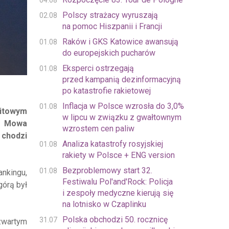
04.08
Polscy strażacy wyruszają
02.08
na pomoc Hiszpanii i Francji
Raków i GKS Katowice awansują
01.08
do europejskich pucharów
Eksperci ostrzegają
01.08
przed kampanią dezinformacyjną
po katastrofie rakietowej
Inflacja w Polsce wzrosła do 3,0%
01.08
hitowym
w lipcu w związku z gwałtownym
. Mowa
wzrostem cen paliw
 chodzi
Analiza katastrofy rosyjskiej
01.08
rakiety w Polsce + ENG version
Bezproblemowy start 32.
01.08
ankingu,
Festiwalu Pol'and'Rock: Policja
górą był
i zespoły medyczne kierują się
na lotnisko w Czaplinku
Polska obchodzi 50. rocznicę
31.07
zwartym