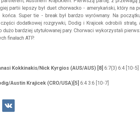
partnerem, Austinem Krajickiem. Pierwszą partię, z przewagą
giej partii lepszy był duet chorwacko - amerykański, który na 
 końca. Super tie - break był bardzo wyrównany. Na początku
części dodatkowej rozgrywki, Dodig i Krajicek odrobili stratę,
 dużo bardziej utytułowanej pary. Chorwaci wykorzystali pierws
h finałach ATP.
nasi Kokkinakis/Nick Kyrgios (AUS/AUS) [8]
6:7(3) 6:4 [10-5]
odig/Austin Krajicek (CRO/USA)[5]
6:4 3:6 [10-7]