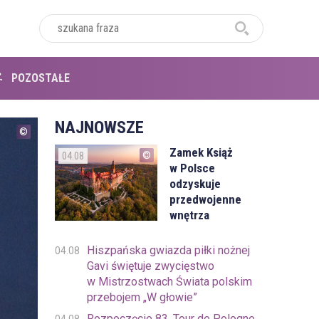
POZOSTAŁE
NAJNOWSZE
Zamek Książ
04.08
w Polsce
odzyskuje
przedwojenne
wnętrza
Hiszpańska gwiazda piłki nożnej
04.08
Gavi świętuje zwycięstwo
w Mistrzostwach Świata polskim
przebojem „W głowie”
Rozpoczęcie 83. Tour de Pologne