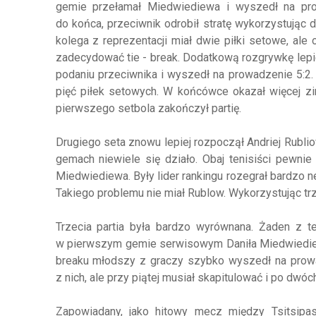
gemie przełamał Miedwiediewa i wyszedł na pr
do końca, przeciwnik odrobił stratę wykorzystując 
kolega z reprezentacji miał dwie piłki setowe, ale 
zadecydować tie - break. Dodatkową rozgrywkę lepi
podaniu przeciwnika i wyszedł na prowadzenie 5:2. 
pięć piłek setowych. W końcówce okazał więcej zi
pierwszego setbola zakończył partię.
Drugiego seta znowu lepiej rozpoczął Andriej Rubli
gemach niewiele się działo. Obaj tenisiści pewnie
Miedwiediewa. Były lider rankingu rozegrał bardzo 
Takiego problemu nie miał Rublow. Wykorzystując trz
Trzecia partia była bardzo wyrównana. Żaden z t
w pierwszym gemie serwisowym Daniła Miedwiediewa,
breaku młodszy z graczy szybko wyszedł na prowa
z nich, ale przy piątej musiał skapitulować i po dwó
Zapowiadany, jako hitowy mecz między Tsitsipas