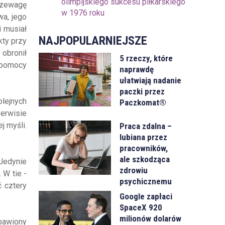
olimpijskiego sukcesu piłkarskiego
rzewagę
w 1976 roku
wa, jego
i musiał
NAJPOPULARNIEJSZE
kty przy
 obronił
5 rzeczy, które
 pomocy
naprawdę
ułatwiają nadanie
paczki przez
olejnych
Paczkomat®
serwisie
j myśli.
Praca zdalna –
lubiana przez
pracowników,
ale szkodząca
Jedynie
zdrowiu
 W tie -
psychicznemu
 cztery
Google zapłaci
SpaceX 920
milionów dolarów
bawiony