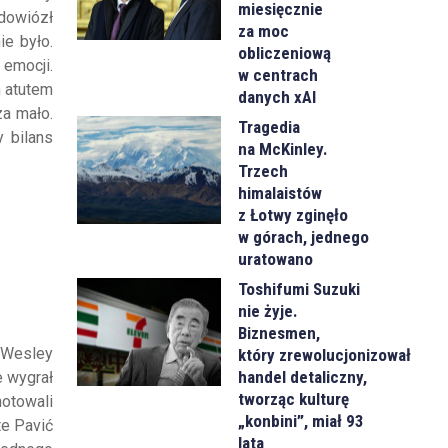
miesięcznie
dowiózł
za moc
ie było.
obliczeniową
 emocji.
w centrach
m atutem
danych xAI
za mało.
Tragedia
 bilans
na McKinley.
Trzech
himalaistów
z Łotwy zginęło
w górach, jednego
uratowano
Toshifumi Suzuki
nie żyje.
Biznesmen,
i Wesley
który zrewolucjonizował
handel detaliczny,
e wygrał
tworząc kulturę
notowali
„konbini”, miał 93
te Pavić
lata