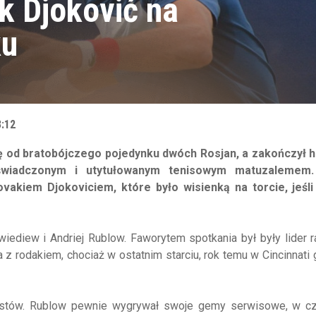
k Djoković na
ku
3:12
ię od bratobójczego pojedynku dwóch Rosjan, a zakończył 
oświadczonym i utytułowanym tenisowym matuzalemem
vakiem Djokoviciem, które było wisienką na torcie, jeśli
iediew i Andriej Rublow. Faworytem spotkania był były lider r
z rodakiem, chociaż w ostatnim starciu, rok temu w Cincinnati 
sistów. Rublow pewnie wygrywał swoje gemy serwisowe, w c