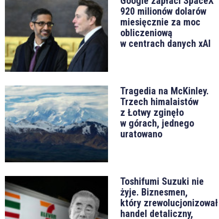
Google zapłaci SpaceX
920 milionów dolarów
miesięcznie za moc
obliczeniową
w centrach danych xAI
Tragedia na McKinley.
Trzech himalaistów
z Łotwy zginęło
w górach, jednego
uratowano
Toshifumi Suzuki nie
żyje. Biznesmen,
który zrewolucjonizował
handel detaliczny,