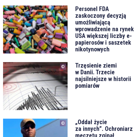
Personel FDA
zaskoczony decyzją
umożliwiającą
wprowadzenie na rynek
USA większej liczby e-
papierosów i saszetek
nikotynowych
Trzęsienie ziemi
w Danii. Trzecie
najsilniejsze w historii
pomiarów
„Oddał życie
za innych”. Ochroniarz
meczetu zginął,