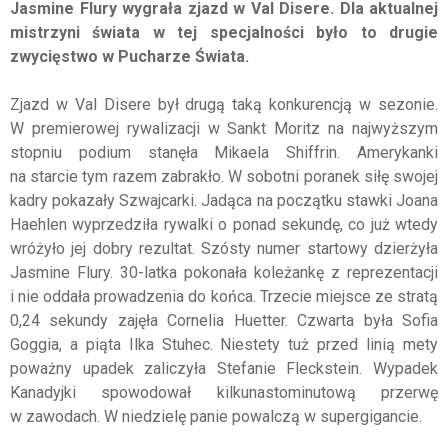
Jasmine Flury wygrała zjazd w Val Disere. Dla aktualnej
mistrzyni świata w tej specjalności było to drugie
zwycięstwo w Pucharze Świata.
Zjazd w Val Disere był drugą taką konkurencją w sezonie.
W premierowej rywalizacji w Sankt Moritz na najwyższym
stopniu podium stanęła Mikaela Shiffrin. Amerykanki
na starcie tym razem zabrakło. W sobotni poranek siłę swojej
kadry pokazały Szwajcarki. Jadąca na początku stawki Joana
Haehlen wyprzedziła rywalki o ponad sekundę, co już wtedy
wróżyło jej dobry rezultat. Szósty numer startowy dzierżyła
Jasmine Flury. 30-latka pokonała koleżankę z reprezentacji
i nie oddała prowadzenia do końca. Trzecie miejsce ze stratą
0,24 sekundy zajęła Cornelia Huetter. Czwarta była Sofia
Goggia, a piąta Ilka Stuhec. Niestety tuż przed linią mety
poważny upadek zaliczyła Stefanie Fleckstein. Wypadek
Kanadyjki spowodował kilkunastominutową przerwę
w zawodach. W niedzielę panie powalczą w supergigancie.