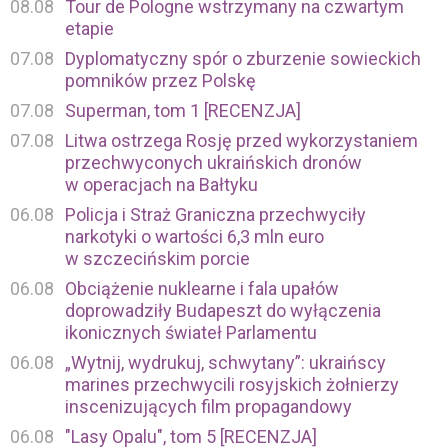
08.08
Tour de Pologne wstrzymany na czwartym
etapie
07.08
Dyplomatyczny spór o zburzenie sowieckich
pomników przez Polskę
07.08
Superman, tom 1 [RECENZJA]
07.08
Litwa ostrzega Rosję przed wykorzystaniem
przechwyconych ukraińskich dronów
w operacjach na Bałtyku
06.08
Policja i Straż Graniczna przechwyciły
narkotyki o wartości 6,3 mln euro
w szczecińskim porcie
06.08
Obciążenie nuklearne i fala upałów
doprowadziły Budapeszt do wyłączenia
ikonicznych świateł Parlamentu
06.08
„Wytnij, wydrukuj, schwytany”: ukraińscy
marines przechwycili rosyjskich żołnierzy
inscenizujących film propagandowy
06.08
"Lasy Opalu", tom 5 [RECENZJA]