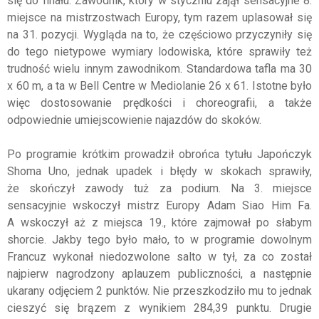
się do finału. Zawodnik, który w styczniu zajął sensacyjne 8.
miejsce na mistrzostwach Europy, tym razem uplasował się
na 31. pozycji. Wygląda na to, że częściowo przyczyniły się
do tego nietypowe wymiary lodowiska, które sprawiły też
trudność wielu innym zawodnikom. Standardowa tafla ma 30
x 60 m, a ta w Bell Centre w Mediolanie 26 x 61. Istotne było
więc dostosowanie prędkości i choreografii, a także
odpowiednie umiejscowienie najazdów do skoków.
Po programie krótkim prowadził obrońca tytułu Japończyk
Shoma Uno, jednak upadek i błędy w skokach sprawiły,
że skończył zawody tuż za podium. Na 3. miejsce
sensacyjnie wskoczył mistrz Europy Adam Siao Him Fa.
A wskoczył aż z miejsca 19., które zajmował po słabym
shorcie. Jakby tego było mało, to w programie dowolnym
Francuz wykonał niedozwolone salto w tył, za co został
najpierw nagrodzony aplauzem publiczności, a następnie
ukarany odjęciem 2 punktów. Nie przeszkodziło mu to jednak
cieszyć się brązem z wynikiem 284,39 punktu. Drugie