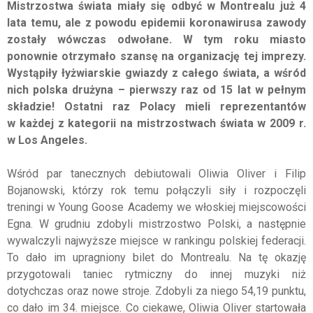
Mistrzostwa świata miały się odbyć w Montrealu już 4
lata temu, ale z powodu epidemii koronawirusa zawody
zostały wówczas odwołane. W tym roku miasto
ponownie otrzymało szansę na organizację tej imprezy.
Wystąpiły łyżwiarskie gwiazdy z całego świata, a wśród
nich polska drużyna – pierwszy raz od 15 lat w pełnym
składzie! Ostatni raz Polacy mieli reprezentantów
w każdej z kategorii na mistrzostwach świata w 2009 r.
w Los Angeles.
Wśród par tanecznych debiutowali Oliwia Oliver i Filip
Bojanowski, którzy rok temu połączyli siły i rozpoczęli
treningi w Young Goose Academy we włoskiej miejscowości
Egna. W grudniu zdobyli mistrzostwo Polski, a następnie
wywalczyli najwyższe miejsce w rankingu polskiej federacji.
To dało im upragniony bilet do Montrealu. Na tę okazję
przygotowali taniec rytmiczny do innej muzyki niż
dotychczas oraz nowe stroje. Zdobyli za niego 54,19 punktu,
co dało im 34. miejsce. Co ciekawe, Oliwia Oliver startowała