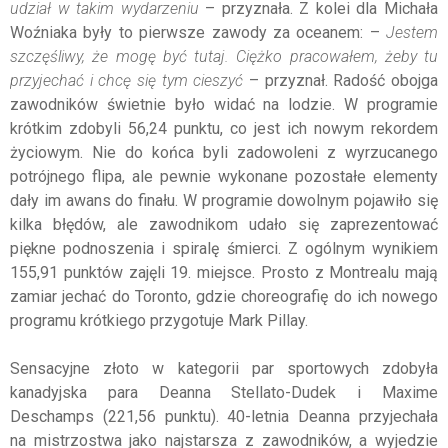
udział w takim wydarzeniu
– przyznała. Z kolei dla Michała
Woźniaka były to pierwsze zawody za oceanem: –
Jestem
szczęśliwy, że mogę być tutaj. Ciężko pracowałem, żeby tu
przyjechać i chcę się tym cieszyć
– przyznał. Radość obojga
zawodników świetnie było widać na lodzie. W programie
krótkim zdobyli 56,24 punktu, co jest ich nowym rekordem
życiowym. Nie do końca byli zadowoleni z wyrzucanego
potrójnego flipa, ale pewnie wykonane pozostałe elementy
dały im awans do finału. W programie dowolnym pojawiło się
kilka błędów, ale zawodnikom udało się zaprezentować
piękne podnoszenia i spiralę śmierci. Z ogólnym wynikiem
155,91 punktów zajęli 19. miejsce. Prosto z Montrealu mają
zamiar jechać do Toronto, gdzie choreografię do ich nowego
programu krótkiego przygotuje Mark Pillay.
Sensacyjne złoto w kategorii par sportowych zdobyła
kanadyjska para Deanna Stellato-Dudek i Maxime
Deschamps (221,56 punktu). 40-letnia Deanna przyjechała
na mistrzostwa jako najstarsza z zawodników, a wyjedzie