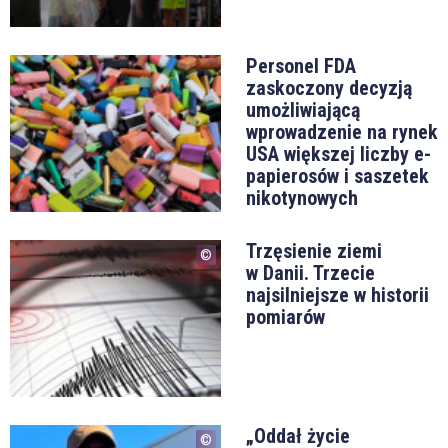
Personel FDA
zaskoczony decyzją
umożliwiającą
wprowadzenie na rynek
USA większej liczby e-
papierosów i saszetek
nikotynowych
Trzęsienie ziemi
w Danii. Trzecie
najsilniejsze w historii
pomiarów
„Oddał życie