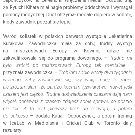
Japończyków na ceremonii wręczenia medali. Okazało się,
że Ryuichi Kihara miał nagłe problemy oddechowe i wymagał
pomocy medycznej. Duet otrzymał medale dopiero w sobotę,
kiedy zawodnik poczuł się lepiej.
Wśród solistek w polskich barwach wystąpiła Jekatierina
Kurakowa. Zawodniczka miała za sobą trudny występ
na mistrzostwach Europy w Kownie, gdzie nie
zakwalifikowała się do programu dowolnego. –
Trudno mi
było wrócić po mistrzostwach Europy, tak mentalnie
–
przyznała zawodniczka. –
Zrobiłam sobie wtedy dwa tygodnie
wolnego, żeby zastanowić się, czy wciąż chcę to robić,
ale zrozumiałam, że bardzo kocham łyżwiarstwo, nawet jeśli
czasem jest ciężko. Trudne doświadczenia czasami dają nam
więcej, ponieważ z czasem zdajesz sobie sprawę, co poszło
nie tak. A to jest pierwszy krok do rozwoju, a potem
do sukcesu
– dodała Katia. Odpoczynek, a potem trening
w IceLab w Mediolanie i Cricket Club w Toronto dały
rezultaty.