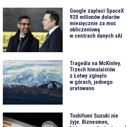
Google zapłaci SpaceX
920 milionów dolarów
miesięcznie za moc
obliczeniową
w centrach danych xAI
Tragedia na McKinley.
Trzech himalaistów
z Łotwy zginęło
w górach, jednego
uratowano
Toshifumi Suzuki nie
żyje. Biznesmen,