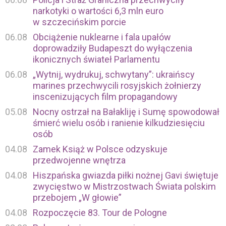
narkotyki o wartości 6,3 mln euro
w szczecińskim porcie
06.08
Obciążenie nuklearne i fala upałów
doprowadziły Budapeszt do wyłączenia
ikonicznych świateł Parlamentu
06.08
„Wytnij, wydrukuj, schwytany”: ukraińscy
marines przechwycili rosyjskich żołnierzy
inscenizujących film propagandowy
05.08
Nocny ostrzał na Bałakliję i Sumę spowodował
śmierć wielu osób i ranienie kilkudziesięciu
osób
04.08
Zamek Książ w Polsce odzyskuje
przedwojenne wnętrza
04.08
Hiszpańska gwiazda piłki nożnej Gavi świętuje
zwycięstwo w Mistrzostwach Świata polskim
przebojem „W głowie”
04.08
Rozpoczęcie 83. Tour de Pologne