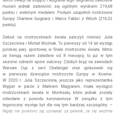
Mimo owacji na stojąco i wygrania tego segmentu zawodów
musieli jednak zadowolić się ogólnym wynikiem 219,68
punktu i srebrnym medalem. Podium uzupełnili mistrzowie
Europy Charlene Guignard i Marco Fabbri z Włoch (216,52
punktu).
Debiut na mistrzostwach świata zaliczyli również Julia
Szczecinina i Michał Woźniak. To pierwszy od 14 lat występ
polskiej pary sportowej w finale mistrzostw świata. Mimo
że trenują razem zaledwie od 8 miesięcy, to już w tym
sezonie odnieśli spore sukcesy. Zdobyli brąz na zawodach
Warsaw Cup z serii Challenger oraz uplasowali się
w pierwszej dziesiątce mistrzostw Europy w Kownie.
W 2020 r. Julia Szczecinina, jeszcze jako reprezentantka
Węgier w parze z Markiem Magyarem, miała wystąpić
mistrzostwach świata w Montrealu, które jednak zostały
odwołane z powodu koronawirusa. W związku z tym
tegoroczny występ był dla niej tym bardziej szczególny: –
Nigdy nie powinno się uznawać za pewnik, że się weźmie