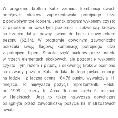
W programie krótkim Katia zamiast kombinacji dwóch
potrójnych skoków zaprezentowała potrójnego lutza
z podwójnym toe-loopem. Jednak program wykonany czysto
z piruetami na czwartym poziomie i sekwencją kroków
na trzecim dał jej pewny awans do finału i nowy rekord
sezonu (62,34). W programie dowolnym zawodniczka
pokazała swoją flagową kombinację potrójnego lutza
z potrójnym flipem. Straciła część punktów przez usterki
w trzech elementach skokowych, ale pozostałe wykonała
czysto. Tym razem i piruety, i sekwencję kroków oceniono
na czwarty poziom. Katia dodała do tego piękne emocje
na lodzie i z łączną oceną 184,76 punktu wywalczyła 11.
miejsce. To najwyższa pozycja reprezentantki Polski
od 1999 r., kiedy to Anna Rechnio zajęła 6. miejsce
w Helsinkach. Jest to także najwyższa dotychczas
osiągnięta przez zawodniczkę pozycja na mistrzostwach
świata.