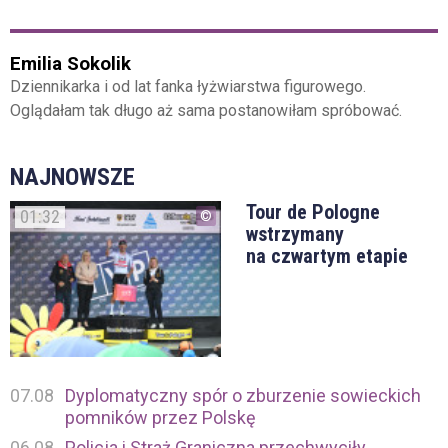
Emilia Sokolik
Dziennikarka i od lat fanka łyżwiarstwa figurowego.
Oglądałam tak długo aż sama postanowiłam spróbować.
NAJNOWSZE
Tour de Pologne
01:32
wstrzymany
na czwartym etapie
07.08
Dyplomatyczny spór o zburzenie sowieckich
pomników przez Polskę
06.08
Policja i Straż Graniczna przechwyciły