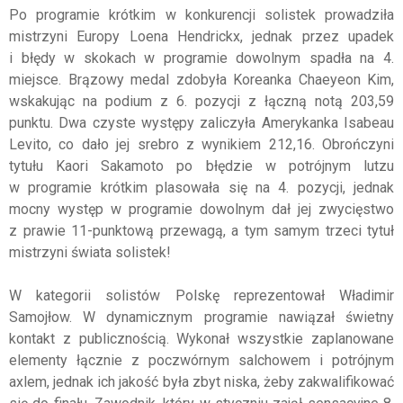
Po programie krótkim w konkurencji solistek prowadziła
mistrzyni Europy Loena Hendrickx, jednak przez upadek
i błędy w skokach w programie dowolnym spadła na 4.
miejsce. Brązowy medal zdobyła Koreanka Chaeyeon Kim,
wskakując na podium z 6. pozycji z łączną notą 203,59
punktu. Dwa czyste występy zaliczyła Amerykanka Isabeau
Levito, co dało jej srebro z wynikiem 212,16. Obrończyni
tytułu Kaori Sakamoto po błędzie w potrójnym lutzu
w programie krótkim plasowała się na 4. pozycji, jednak
mocny występ w programie dowolnym dał jej zwycięstwo
z prawie 11-punktową przewagą, a tym samym trzeci tytuł
mistrzyni świata solistek!
W kategorii solistów Polskę reprezentował Władimir
Samojłow. W dynamicznym programie nawiązał świetny
kontakt z publicznością. Wykonał wszystkie zaplanowane
elementy łącznie z poczwórnym salchowem i potrójnym
axlem, jednak ich jakość była zbyt niska, żeby zakwalifikować