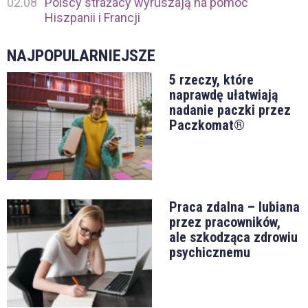
02.08
Polscy strażacy wyruszają na pomoc
Hiszpanii i Francji
NAJPOPULARNIEJSZE
5 rzeczy, które
naprawdę ułatwiają
nadanie paczki przez
Paczkomat®
Praca zdalna – lubiana
przez pracowników,
ale szkodząca zdrowiu
psychicznemu