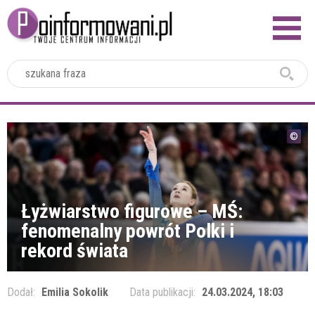
2024
Łyżwiarstwo figurowe – MŚ:
fenomenalny powrót Polki i
rekord świata
Dodał:
Emilia Sokolik
Data publikacji:
24.03.2024, 18:03