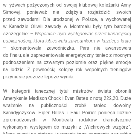
w łyżwach pożyczonych od swojej klubowej koleżanki Anny
Simovej, ponieważ nie zdążyła rozjeździć swoich
przed zawodami. Dla urodzonej w Polsce, a wychowanej
w Kanadzie Oliwii zawody w Montrealu były tym bardziej
szczególne: –
Wspaniale było występować przed kanadyjską
publicznością, która kibicowała zawodnikom w każdego kraju
– skomentowała zawodniczka. Para nie awansowała
do finału, ale zaprezentowała energetyczny taniec z mocnym
podnoszeniem na czwartym poziomie oraz piękne emocje
na lodzie. Z pewnością kolejny rok wspólnych treningów
przyniesie jeszcze lepsze wyniki.
W kategorii tanecznej tytuł mistrzów świata obronili
Amerykanie Madison Chock i Evan Bates z notą 222,20. Duże
wrażenie na publiczności zrobił taniec dowolny
Kanadyjczyków. Piper Gilles i Paul Poirier ponieśli licznie
zgromadzonych w Montrealu rodaków dramatycznie
wykonanym występem do muzyki z „Wichrowych wzgórz”.