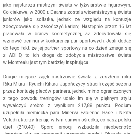
jako najstarsza mistrzyni świata w łyżwiarstwie figurowym.
Co ciekawe, w 2000 r. Deanna została wicemistrzynią świata
juniorów jako solistka, jednak ze względu na kontuzje
zdecydowała się zakończyć karierę. Następnie przez 16 lat
pracowała w branży kosmetycznej, aż zdecydowała się
wznowić treningi w konkurencji par sportowych. Jeśli dodać
do tego fakt, że jej partner sportowy na co dzień zmaga się
z ADHD, to ich droga do zdobycia mistrzostwa świata
w Montrealu jest tym bardziej inspirująca.
Drugie miejsce zajęli mistrzowie świata z zeszłego roku
Riku Miura i Ryuichi Kihara. Japończycy stracili część sezonu
przez kontuzję pleców partnera, jednak mimo ograniczonych
z tego powodu treningów udało im się w pięknym stylu
wywalczyć srebro z wynikiem 217,88 punktu. Podium
uzupełniła niemiecka para Minerva Fabienne Hase i Nikita
Volodin, którzy trenują w tym samym ośrodku, co nasz polski
duet (210,40). Sporo emocji wzbudziła nieobecność