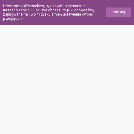
„Oddał życie
Używamy plików cookies, by ułatwić korzystanie z
za innych”. Ochroniarz
naszego serwisu. Jeśli nie chcesz, by pliki cookies były
Zamknij
zapisywane na Twoim dysku zmień ustawienia swojej
meczetu zginął,
przeglądarki.
ratując wiernych
podczas ataku w USA
POINFORMOWANI.PL
Polityka
prywatności
Polityka
plików
„cookies”
Współpraca