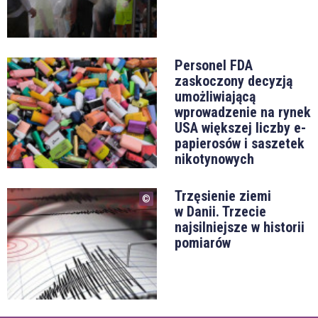
Personel FDA
zaskoczony decyzją
umożliwiającą
wprowadzenie na rynek
USA większej liczby e-
papierosów i saszetek
nikotynowych
Trzęsienie ziemi
w Danii. Trzecie
najsilniejsze w historii
pomiarów