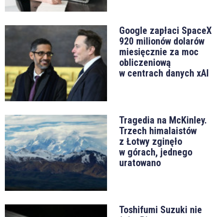
Google zapłaci SpaceX
920 milionów dolarów
miesięcznie za moc
obliczeniową
w centrach danych xAI
Tragedia na McKinley.
Trzech himalaistów
z Łotwy zginęło
w górach, jednego
uratowano
Toshifumi Suzuki nie