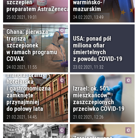
szczepień
warmińsko-
preparatem AstraZeneca
mazurskim
25.02.2021, 19:01
24.02.2021, 13:49
Ghana: pierwsza
transza
USA: ponad pół
szczepionek
miliona ofiar
w ramach programu
śmiertelnych
COVAX
z powodu COVID-19
24.02.2021, 11:55
23.02.2021, 11:32
Irlandia: branże
hotelarska
i gastronomiczna
Izrael: ok. 50%
zamknięte
mieszkańców
przynajmniej
zaszczepionych
do połowy lata
przeciwko COVID-19
21.02.2021, 14:45
21.02.2021, 12:26