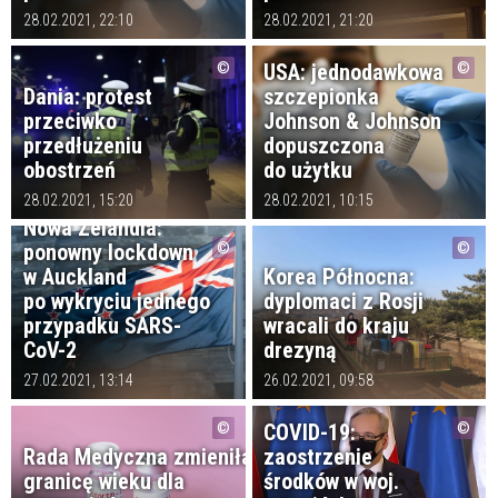
28.02.2021, 22:10
28.02.2021, 21:20
USA: jednodawkowa
Dania: protest
szczepionka
przeciwko
Johnson & Johnson
przedłużeniu
dopuszczona
obostrzeń
do użytku
28.02.2021, 15:20
28.02.2021, 10:15
Nowa Zelandia:
ponowny lockdown
w Auckland
Korea Północna:
po wykryciu jednego
dyplomaci z Rosji
przypadku SARS-
wracali do kraju
CoV-2
drezyną
27.02.2021, 13:14
26.02.2021, 09:58
COVID-19:
Rada Medyczna zmieniła
zaostrzenie
granicę wieku dla
środków w woj.