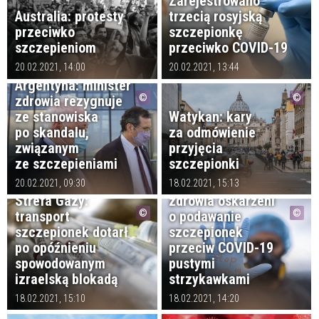
Zarejestrowano
Australia: protesty
trzecią rosyjską
przeciwko
szczepionkę
szczepieniom
przeciwko COVID-19
20.02.2021, 14:00
20.02.2021, 13:44
Argentyna: minister
zdrowia rezygnuje
ze stanowiska
Watykan: kary
po skandalu,
za odmówienie
związanym
przyjęcia
ze szczepieniami
szczepionki
Brazylia:
pracownicy służby
20.02.2021, 09:30
18.02.2021, 15:13
Strefa Gazy:
zdrowia oskarżeni
transport
o podawanie
szczepionek dotarł
szczepionek
po opóźnieniu
przeciw COVID-19
spowodowanym
pustymi
izraelską blokadą
strzykawkami
18.02.2021, 15:10
18.02.2021, 14:20