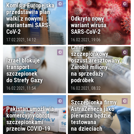
Komisja Europejska
przedstawiła plan
walki z nowymi
Odkryto nowy
wariantami SARS-
wariant wirusa
CoV-2
SARS-CoV-2
17.02.2021, 14:12
16.02.2021, 19:06
Chiny:
szczepionkowy
Izrael blokuje
oszust aresztowany.
transport
Zarobił miliony
szczepionek
na sprzedaży
do Strefy Gazy
podróbek
16.02.2021, 11:54
16.02.2021, 08:32
Szczepionka firmy
Pakistan umożliwia
AstraZeneca jako
komercyjny obrót
pierwsza będzie
szczepionkami
testowana
przeciw COVID-19
na dzieciach