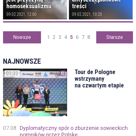
homoseksualizmu
treści
09.02.2021, 12:00
09.02.2021, 10:20
Nowsze
1
2
3
4
5
6
7
8
Starsze
NAJNOWSZE
Tour de Pologne
01:32
wstrzymany
na czwartym etapie
07.08
Dyplomatyczny spór o zburzenie sowieckich
pomników przez Polskę