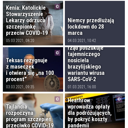
Kenia: Katolickie
Stowarzyszenie
Lekarzy odrzuca
Niemcy przedłużają
szczepionkę
lockdown do 28
przeciw COVID-19
marca
Wielka Brytania:
05.03.2021, 08:20
04.03.2021, 10:42
rząd poszukuje
tajemniczego
Teksas rezygnuje
nosiciela
z maseczek
brazylijskiego
i otwiera się „na 100
wariantu wirusa
procent”
SARS-CoV-2
03.03.2021, 09:35
01.03.2021, 16:00
Heathrow
Tajlandia
wprowadza opłaty
rozpoczyna
dla podróżujących,
program szczepień
by pokryć koszty
przeciwko COVID-19
pandemii