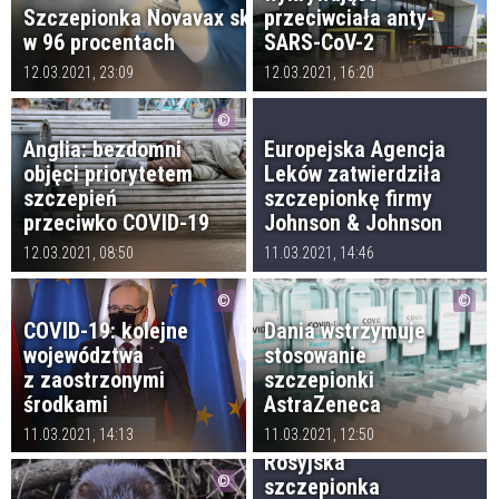
Szczepionka Novavax skuteczna
przeciwciała anty-
w 96 procentach
SARS-CoV-2
12.03.2021, 23:09
12.03.2021, 16:20
Anglia: bezdomni
Europejska Agencja
objęci priorytetem
Leków zatwierdziła
szczepień
szczepionkę firmy
przeciwko COVID-19
Johnson & Johnson
12.03.2021, 08:50
11.03.2021, 14:46
COVID-19: kolejne
Dania wstrzymuje
województwa
stosowanie
z zaostrzonymi
szczepionki
środkami
AstraZeneca
11.03.2021, 14:13
11.03.2021, 12:50
Rosyjska
szczepionka