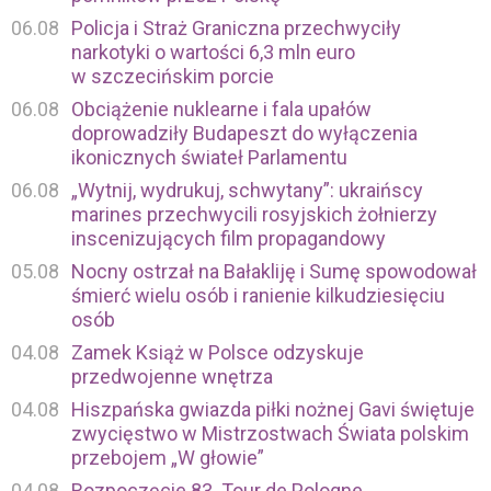
06.08
Policja i Straż Graniczna przechwyciły
narkotyki o wartości 6,3 mln euro
w szczecińskim porcie
06.08
Obciążenie nuklearne i fala upałów
doprowadziły Budapeszt do wyłączenia
ikonicznych świateł Parlamentu
06.08
„Wytnij, wydrukuj, schwytany”: ukraińscy
marines przechwycili rosyjskich żołnierzy
inscenizujących film propagandowy
05.08
Nocny ostrzał na Bałakliję i Sumę spowodował
śmierć wielu osób i ranienie kilkudziesięciu
osób
04.08
Zamek Książ w Polsce odzyskuje
przedwojenne wnętrza
04.08
Hiszpańska gwiazda piłki nożnej Gavi świętuje
zwycięstwo w Mistrzostwach Świata polskim
przebojem „W głowie”
04.08
Rozpoczęcie 83. Tour de Pologne