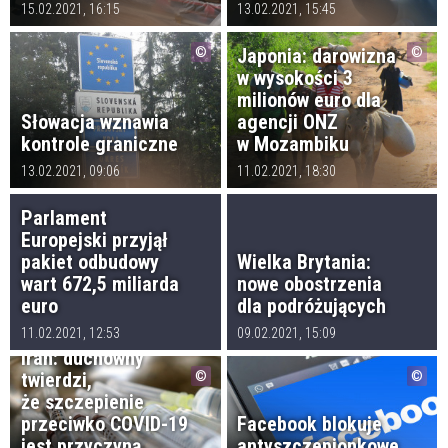
15.02.2021, 16:15
13.02.2021, 15:45
Japonia: darowizna
w wysokości 3
milionów euro dla
Słowacja wznawia
agencji ONZ
kontrole graniczne
w Mozambiku
13.02.2021, 09:06
11.02.2021, 18:30
Parlament
Europejski przyjął
pakiet odbudowy
Wielka Brytania:
wart 672,5 miliarda
nowe obostrzenia
euro
dla podróżujących
11.02.2021, 12:53
09.02.2021, 15:09
Iran: duchowny
twierdzi,
że szczepienie
przeciwko COVID-19
Facebook blokuje
jest przyczyną
antyszczepionkowe