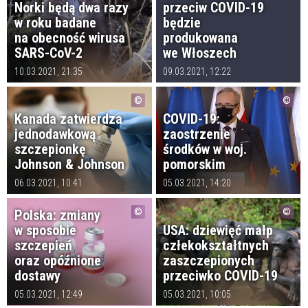
Norki będą dwa razy
przeciw COVID-19
w roku badane
będzie
na obecność wirusa
produkowana
SARS-CoV-2
we Włoszech
10.03.2021, 21:35
09.03.2021, 12:22
Kanada zatwierdza
COVID-19:
jednodawkową
zaostrzenie
szczepionkę
środków w woj.
Johnson & Johnson
pomorskim
06.03.2021, 10:41
05.03.2021, 14:20
Polska: zmiany
w sposobie
USA: dziewięć małp
szczepień
człekokształtnych
oraz opóźnione
zaszczepionych
dostawy
przeciwko COVID-19
05.03.2021, 12:49
05.03.2021, 10:05