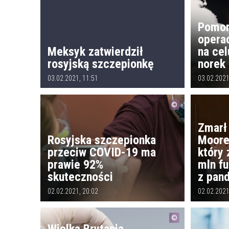
Pomor
opera
Meksyk zatwierdził
na cel
rosyjską szczepionkę
norek
03.02.2021, 11:51
03.02.2021
Zmarł
Rosyjska szczepionka
Moore
przeciw COVID-19 ma
który 
prawie 92%
mln f
skuteczności
z pan
02.02.2021, 20:02
02.02.2021
Wielka Brytania