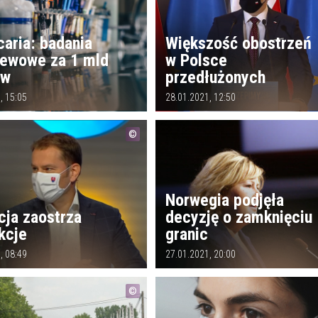
aria: badania
Większość obostrzeń
iewowe za 1 mld
w Polsce
ów
przedłużonych
, 15:05
28.01.2021, 12:50
Norwegia podjęła
cja zaostrza
decyzję o zamknięciu
kcje
granic
, 08:49
27.01.2021, 20:00