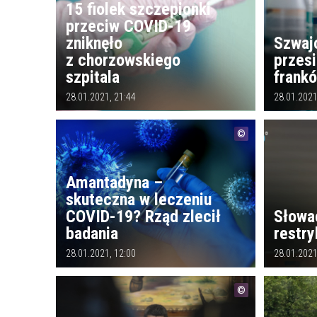
15 fiolek szczepionki
przeciw COVID-19
zniknęło
Szwajc
z chorzowskiego
przes
szpitala
frank
28.01.2021, 21:44
28.01.2021
Amantadyna –
skuteczna w leczeniu
COVID-19? Rząd zlecił
Słowa
badania
restry
28.01.2021, 12:00
28.01.2021