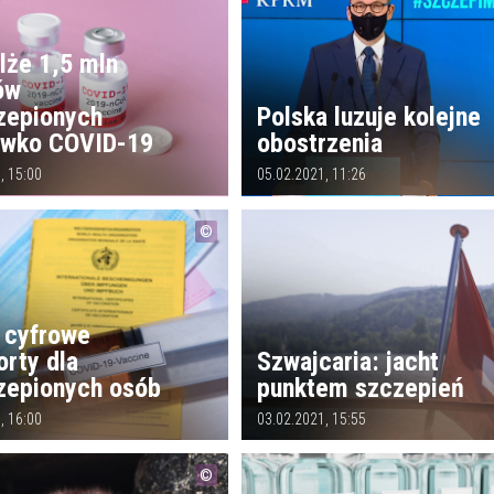
lże 1,5 mln
ów
zepionych
Polska luzuje kolejne
iwko COVID-19
obostrzenia
, 15:00
05.02.2021, 11:26
: cyfrowe
rty dla
Szwajcaria: jacht
zepionych osób
punktem szczepień
, 16:00
03.02.2021, 15:55