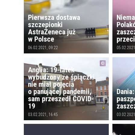
Pierwsza dostawa
Niema
szczepionki
Polak
AstraZeneca już
zaszc
w Polsce
przec
06.02.2021, 09:22
05.02.2021
Anglia: 19-latek
wybudzony ze śpiączki
nie miał pojęcia
o panującej pandemii,
Dania
sam przeszedł COVID-
paszpo
19
zaszc
03.02.2021, 16:45
03.02.2021