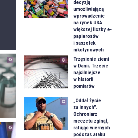
decyzją
umożliwiającą
wprowadzenie
na rynek USA
większej liczby e-
papierosów
i saszetek
nikotynowych
Trzęsienie ziemi
w Danii. Trzecie
najsilniejsze
w historii
pomiarów
„Oddał życie
za innych”.
Ochroniarz
meczetu zginął,
ratując wiernych
podczas ataku