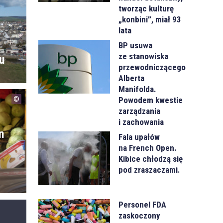
tworząc kulturę
„konbini”, miał 93
lata
BP usuwa
ze stanowiska
u
przewodniczącego
Alberta
Manifolda.
Powodem kwestie
zarządzania
i zachowania
n
Fala upałów
na French Open.
-
Kibice chłodzą się
pod zraszaczami.
Personel FDA
zaskoczony