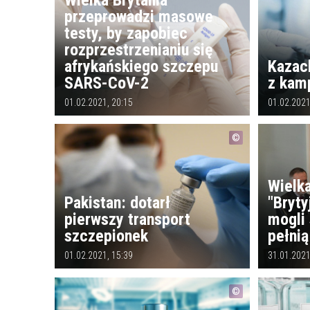
przeprowadzi masowe
testy, by zapobiec
rozprzestrzenianiu się
afrykańskiego szczepu
Kazac
SARS-CoV-2
z kam
01.02.2021, 20:15
01.02.2021
Wielka
Pakistan: dotarł
"Bryt
pierwszy transport
mogli 
szczepionek
pełnią
01.02.2021, 15:39
31.01.2021