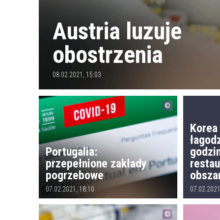
Austria luzuje
obostrzenia
08.02.2021, 15:03
Korea
łagodz
Portugalia:
godzi
przepełnione zakłady
restau
pogrzebowe
obsza
07.02.2021, 18:10
07.02.2021