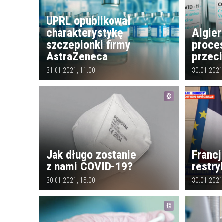
UPRL opublikował
charakterystykę
Algier
szczepionki firmy
proce
AstraZeneca
przec
31.01.2021, 11:00
30.01.2021
Jak długo zostanie
Francj
z nami COVID-19?
restry
30.01.2021, 15:00
30.01.2021