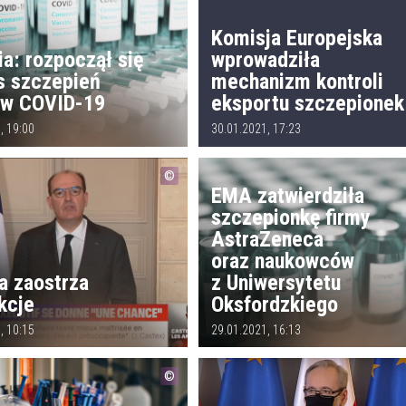
Komisja Europejska
ia: rozpoczął się
wprowadziła
s szczepień
mechanizm kontroli
iw COVID-19
eksportu szczepionek
, 19:00
30.01.2021, 17:23
EMA zatwierdziła
szczepionkę firmy
AstraZeneca
oraz naukowców
a zaostrza
z Uniwersytetu
kcje
Oksfordzkiego
, 10:15
29.01.2021, 16:13