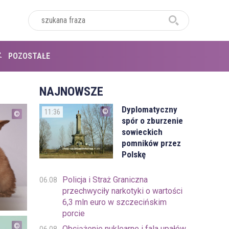
POZOSTAŁE
NAJNOWSZE
Dyplomatyczny
11:36
spór o zburzenie
sowieckich
pomników przez
Polskę
Policja i Straż Graniczna
06.08
przechwyciły narkotyki o wartości
6,3 mln euro w szczecińskim
porcie
Obciążenie nuklearne i fala upałów