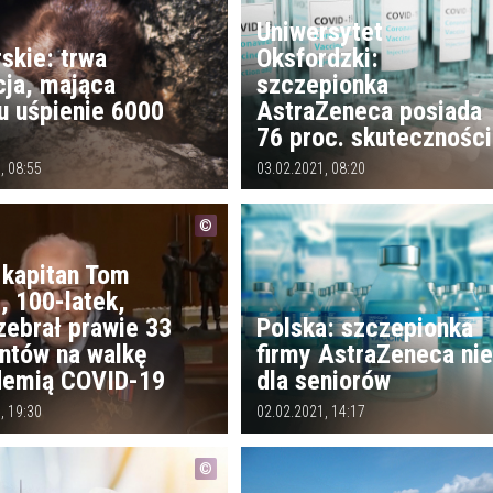
Uniwersytet
skie: trwa
Oksfordzki:
cja, mająca
szczepionka
u uśpienie 6000
AstraZeneca posiada
76 proc. skuteczności
, 08:55
03.02.2021, 08:20
 kapitan Tom
, 100-latek,
zebrał prawie 33
Polska: szczepionka
untów na walkę
firmy AstraZeneca ni
demią COVID-19
dla seniorów
, 19:30
02.02.2021, 14:17