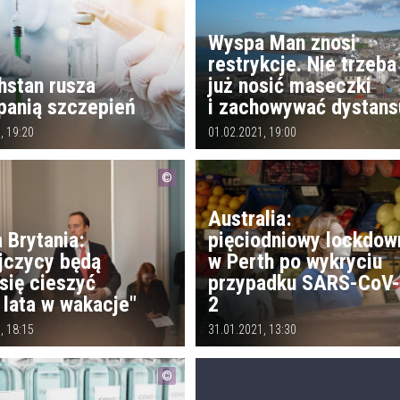
Wyspa Man znosi
restrykcje. Nie trzeba
hstan rusza
już nosić maseczki
panią szczepień
i zachowywać dystans
, 19:20
01.02.2021, 19:00
Australia:
 Brytania:
pięciodniowy lockdow
yjczycy będą
w Perth po wykryciu
się cieszyć
przypadku SARS-CoV
 lata w wakacje"
2
, 18:15
31.01.2021, 13:30