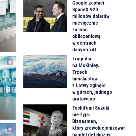
Google zapłaci
SpaceX 920
milionów dolarów
miesięcznie
za moc
obliczeniową
w centrach
danych xAI
Tragedia
na McKinley.
Trzech
himalaistów
z Łotwy zginęło
w górach, jednego
e
uratowano
Toshifumi Suzuki
nie żyje.
Biznesmen,
który zrewolucjonizował
handel detaliczny,