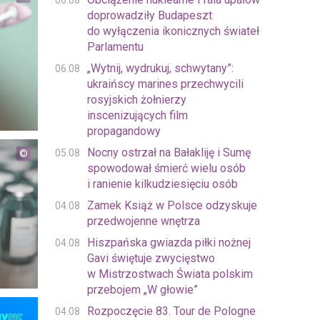
06.08
doprowadziły Budapeszt
do wyłączenia ikonicznych świateł
Parlamentu
„Wytnij, wydrukuj, schwytany”:
06.08
ukraińscy marines przechwycili
rosyjskich żołnierzy
inscenizujących film
propagandowy
Nocny ostrzał na Bałakliję i Sumę
05.08
spowodował śmierć wielu osób
i ranienie kilkudziesięciu osób
Zamek Książ w Polsce odzyskuje
04.08
przedwojenne wnętrza
Hiszpańska gwiazda piłki nożnej
04.08
Gavi świętuje zwycięstwo
w Mistrzostwach Świata polskim
przebojem „W głowie”
Rozpoczęcie 83. Tour de Pologne
04.08