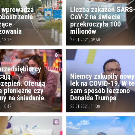
a wprowadza
Liczba zakażeń SARS
obostrzenia
CoV-2 na świecie
zące
przekroczyła 100
żowania
milionów
, 13:16
27.01.2021, 08:50
przedsiębiorcy
cają
Niemcy zakupiły nowy
zepień. Oferują
lek na COVID-19. W t
e pieniężne czy
sam sposób leczono
ny na śniadanie
Donalda Trumpa
, 10:47
25.01.2021, 11:30