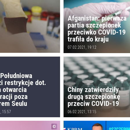
Afganistan: pierwsza
partia szczepionek
przeciwko COVID-19
trafiła do kraju
07.02.2021, 19:12
 Południowa
i restrykcje dot.
n otwarcia
Chiny zatwierdziły
racji poza
drugą szczepionkę
rem Seulu
przeciw COVID-19
, 15:57
06.02.2021, 13:15