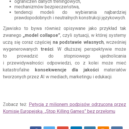
ograniczeń danych treningowych,
mechanizmów bezpieczeństwa,
tendencji modeli do wybierania najbardziej
prawdopodobnych i neutralnych konstrukcji językowych.
Zjawisko to bywa również opisywane jako przykład tak
zwanego
„model collapse”
, czyli sytuacji, w której systemy
uczą się coraz częściej
na podstawie własnych
, wcześniej
wygenerowanych
treści
. W dłuższej perspektywie może
to prowadzić do stopniowego ujednolicania
i przewidywalności odpowiedzi, co z kolei może mieć
katastrofalne
konsekwencje dla jakości
materiałów
tworzonych przez AI w mediach, marketingu i edukacji.
Zobacz też:
Petycja z milionem podpisów odrzucona przez
Komisję Europejską. „Stop Killing Games” bez przełomu