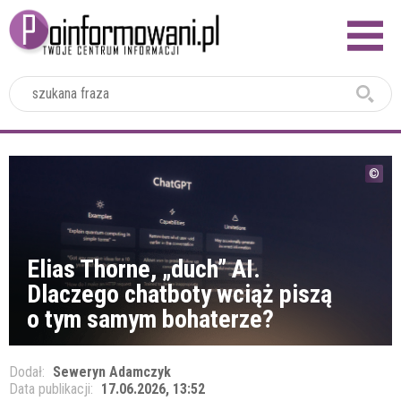
2024
Elias Thorne, „duch” AI.
Dlaczego chatboty wciąż piszą
o tym samym bohaterze?
Dodał:
Seweryn Adamczyk
Data publikacji:
17.06.2026, 13:52