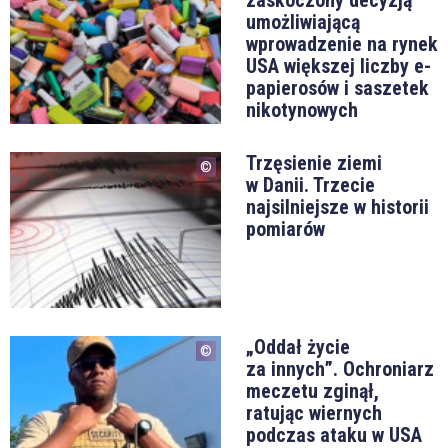
umożliwiającą
wprowadzenie na rynek
USA większej liczby e-
papierosów i saszetek
nikotynowych
Trzęsienie ziemi
w Danii. Trzecie
najsilniejsze w historii
pomiarów
„Oddał życie
za innych”. Ochroniarz
meczetu zginął,
ratując wiernych
podczas ataku w USA