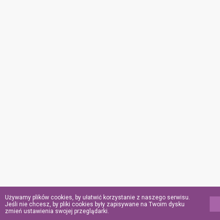
Używamy plików cookies, by ułatwić korzystanie z naszego serwisu.
Jeśli nie chcesz, by pliki cookies były zapisywane na Twoim dysku
zmień ustawienia swojej przeglądarki.