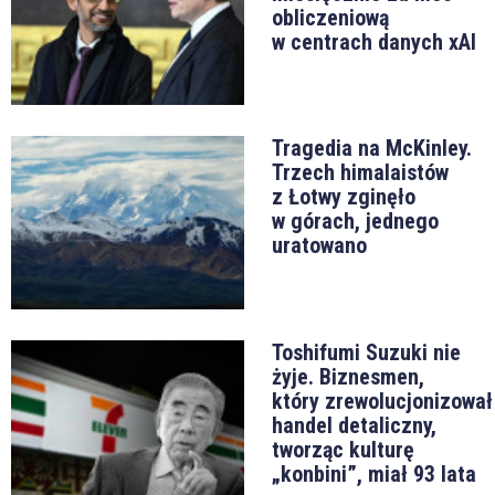
obliczeniową
w centrach danych xAI
Tragedia na McKinley.
Trzech himalaistów
z Łotwy zginęło
w górach, jednego
uratowano
Toshifumi Suzuki nie
żyje. Biznesmen,
który zrewolucjonizował
handel detaliczny,
tworząc kulturę
„konbini”, miał 93 lata