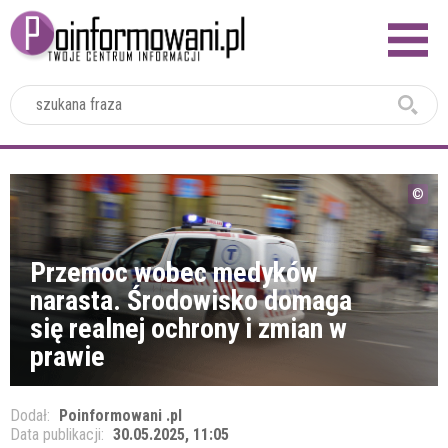
2024
Przemoc wobec medyków
narasta. Środowisko domaga
się realnej ochrony i zmian w
prawie
Dodał:
Poinformowani .pl
Data publikacji:
30.05.2025, 11:05