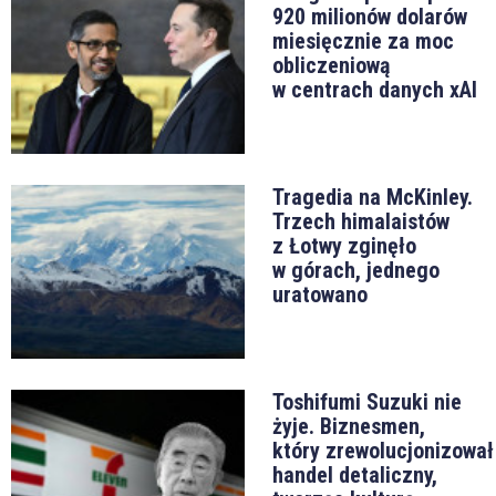
920 milionów dolarów
miesięcznie za moc
obliczeniową
w centrach danych xAI
Tragedia na McKinley.
Trzech himalaistów
z Łotwy zginęło
w górach, jednego
uratowano
Toshifumi Suzuki nie
żyje. Biznesmen,
który zrewolucjonizował
handel detaliczny,