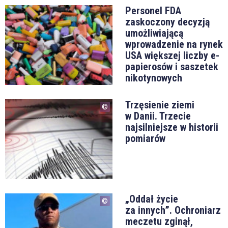
Personel FDA
zaskoczony decyzją
umożliwiającą
wprowadzenie na rynek
USA większej liczby e-
papierosów i saszetek
nikotynowych
Trzęsienie ziemi
w Danii. Trzecie
najsilniejsze w historii
pomiarów
„Oddał życie
za innych”. Ochroniarz
meczetu zginął,