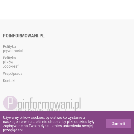
POINFORMOWANI.PL
Polityka
prywatności
Polityka
plików
„cookies”
Współpraca
Kontakt
Używamy plików cookies, by ułatwić korzystanie z
© 2026 poinformowani.pl.
naszego serwisu. Jeśli nie chcesz, by pliki cookies były
Zamknij
Wszelkie prawa zastrzeżone.
zapisywane na Twoim dysku zmień ustawienia swojej
przeglądarki.