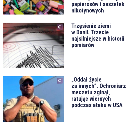
papierosów i saszetek
nikotynowych
Trzęsienie ziemi
w Danii. Trzecie
najsilniejsze w historii
pomiarów
„Oddał życie
za innych”. Ochroniarz
meczetu zginął,
ratując wiernych
podczas ataku w USA