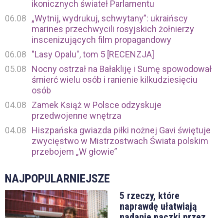
ikonicznych świateł Parlamentu
06.08
„Wytnij, wydrukuj, schwytany”: ukraińscy
marines przechwycili rosyjskich żołnierzy
inscenizujących film propagandowy
06.08
"Lasy Opalu", tom 5 [RECENZJA]
05.08
Nocny ostrzał na Bałakliję i Sumę spowodował
śmierć wielu osób i ranienie kilkudziesięciu
osób
04.08
Zamek Książ w Polsce odzyskuje
przedwojenne wnętrza
04.08
Hiszpańska gwiazda piłki nożnej Gavi świętuje
zwycięstwo w Mistrzostwach Świata polskim
przebojem „W głowie”
NAJPOPULARNIEJSZE
5 rzeczy, które
naprawdę ułatwiają
nadanie paczki przez