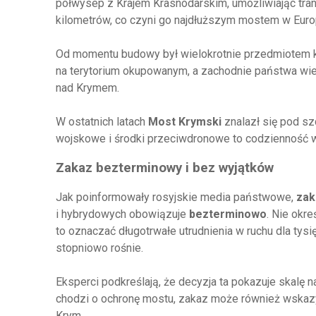
półwysep z Krajem Krasnodarskim, umożliwiając trans
kilometrów, co czyni go najdłuższym mostem w Euro
Od momentu budowy był wielokrotnie przedmiotem kon
na terytorium okupowanym, a zachodnie państwa wielo
nad Krymem.
W ostatnich latach
Most Krymski
znalazł się pod s
wojskowe i środki przeciwdronowe to codzienność w
Zakaz bezterminowy i bez wyjątków
Jak poinformowały rosyjskie media państwowe,
zak
i hybrydowych obowiązuje
bezterminowo
. Nie okr
to oznaczać długotrwałe utrudnienia w ruchu dla tys
stopniowo rośnie.
Eksperci podkreślają, że decyzja ta pokazuje skalę n
chodzi o ochronę mostu, zakaz może również wskaz
Krym.