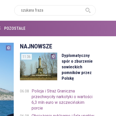
POZOSTAŁE
NAJNOWSZE
Dyplomatyczny
11:36
spór o zburzenie
sowieckich
pomników przez
Polskę
Policja i Straż Graniczna
06.08
przechwyciły narkotyki o wartości
6,3 mln euro w szczecińskim
porcie
Obciążenie nuklearne i fala upałów