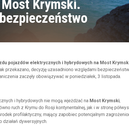
 Most Krymski.
 bezpieczeństwo
zdu pojazdów elektrycznych i hybrydowych na Most Krymsk
Jak przekazano, decyzję uzasadniono względami bezpieczeńst
aniczenia zaczęły obowiązywać w poniedziałek, 3 listopada.
rycznych i hybrydowych nie mogą wjeżdżać na
Most Krymski
,
wno ruch z Krymu do Rosji kontynentalnej, jak i w stronę półwys
 środek profilaktyczny, mający zapobiec potencjalnym zagrożeni
 działań dywersyjnych.