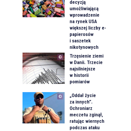
decyzją
umożliwiającą
wprowadzenie
na rynek USA
większej liczby e-
papierosów
i saszetek
nikotynowych
Trzęsienie ziemi
w Danii. Trzecie
najsilniejsze
w historii
pomiarów
„Oddał życie
za innych”.
Ochroniarz
meczetu zginął,
ratując wiernych
podczas ataku