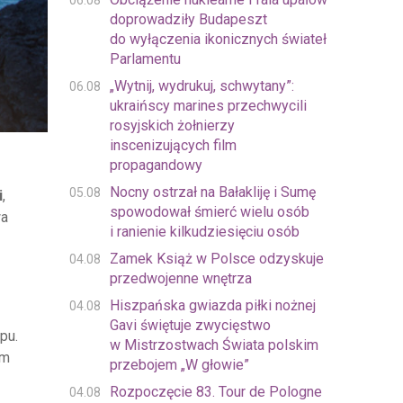
06.08
doprowadziły Budapeszt
do wyłączenia ikonicznych świateł
Parlamentu
„Wytnij, wydrukuj, schwytany”:
06.08
ukraińscy marines przechwycili
rosyjskich żołnierzy
inscenizujących film
propagandowy
Nocny ostrzał na Bałakliję i Sumę
05.08
i
,
spowodował śmierć wielu osób
wa
i ranienie kilkudziesięciu osób
Zamek Książ w Polsce odzyskuje
04.08
przedwojenne wnętrza
Hiszpańska gwiazda piłki nożnej
04.08
Gavi świętuje zwycięstwo
pu.
w Mistrzostwach Świata polskim
om
przebojem „W głowie”
Rozpoczęcie 83. Tour de Pologne
04.08