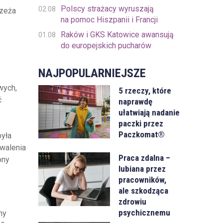
Polscy strażacy wyruszają
02.08
rzeża
na pomoc Hiszpanii i Francji
Raków i GKS Katowice awansują
01.08
do europejskich pucharów
NAJPOPULARNIEJSZE
wych,
5 rzeczy, które
ć
naprawdę
ułatwiają nadanie
paczki przez
Paczkomat®
yła
awalenia
Praca zdalna –
ony
lubiana przez
pracowników,
ale szkodząca
zdrowiu
psychicznemu
ny