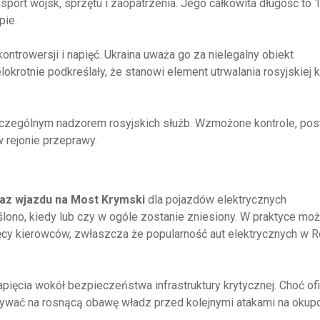
port wojsk, sprzętu i zaopatrzenia. Jego całkowita długość to 
pie.
trowersji i napięć. Ukraina uważa go za nielegalny obiekt
krotnie podkreślały, że stanowi element utrwalania rosyjskiej k
zczególnym nadzorem rosyjskich służb. Wzmożone kontrole, pos
 rejonie przeprawy.
az wjazdu na Most Krymski
dla pojazdów elektrycznych
eślono, kiedy lub czy w ogóle zostanie zniesiony. W praktyce mo
ięcy kierowców, zwłaszcza że popularność aut elektrycznych w R
apięcia wokół bezpieczeństwa infrastruktury krytycznej. Choć ofi
ywać na rosnącą obawę władz przed kolejnymi atakami na oku