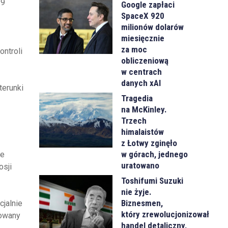
19
Google zapłaci
SpaceX 920
milionów dolarów
miesięcznie
za moc
ontroli
obliczeniową
w centrach
danych xAI
terunki
Tragedia
na McKinley.
Trzech
himalaistów
z Łotwy zginęło
w górach, jednego
że
uratowano
osji
Toshifumi Suzuki
nie żyje.
Biznesmen,
cjalnie
który zrewolucjonizował
powany
handel detaliczny,