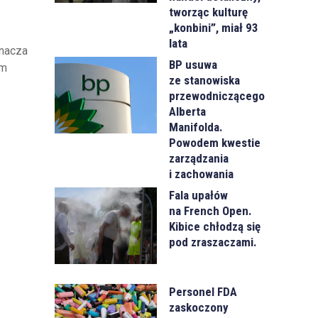
tworząc kulturę
„konbini”, miał 93
lata
znacza
BP usuwa
ym
ze stanowiska
przewodniczącego
Alberta
Manifolda.
Powodem kwestie
zarządzania
i zachowania
Fala upałów
na French Open.
Kibice chłodzą się
pod zraszaczami.
Personel FDA
zaskoczony