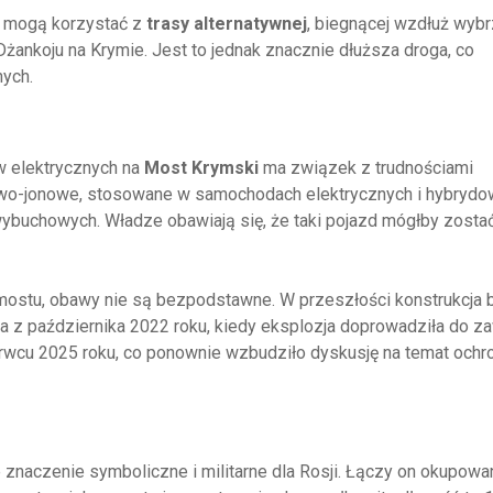
w mogą korzystać z
trasy alternatywnej
, biegnącej wzdłuż wyb
ankoju na Krymie. Jest to jednak znacznie dłuższa droga, co
ych.
w elektrycznych na
Most Krymski
ma związek z trudnościami
litowo-jonowe, stosowane w samochodach elektrycznych i hybrydo
ybuchowych. Władze obawiają się, że taki pojazd mógłby zosta
ostu, obawy nie są bezpodstawne. W przeszłości konstrukcja b
a z października 2022 roku, kiedy eksplozja doprowadziła do z
erwcu 2025 roku, co ponownie wzbudziło dyskusję na temat ochr
naczenie symboliczne i militarne dla Rosji. Łączy on okupowa