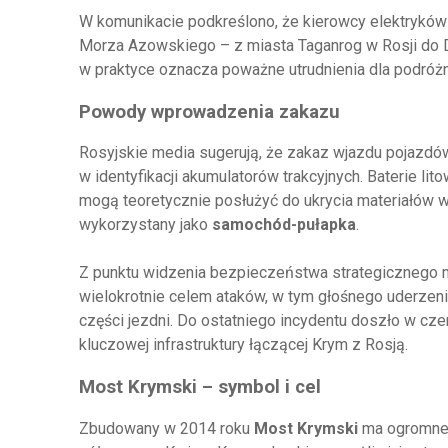
W komunikacie podkreślono, że kierowcy elektrykó
Morza Azowskiego – z miasta Taganrog w Rosji do Dż
w praktyce oznacza poważne utrudnienia dla podróżn
Powody wprowadzenia zakazu
Rosyjskie media sugerują, że zakaz wjazdu pojazdó
w identyfikacji akumulatorów trakcyjnych. Baterie 
mogą teoretycznie posłużyć do ukrycia materiałów w
wykorzystany jako
samochód-pułapka
.
Z punktu widzenia bezpieczeństwa strategicznego m
wielokrotnie celem ataków, w tym głośnego uderzeni
części jezdni. Do ostatniego incydentu doszło w cz
kluczowej infrastruktury łączącej Krym z Rosją.
Most Krymski – symbol i cel
Zbudowany w 2014 roku
Most Krymski
ma ogromne z