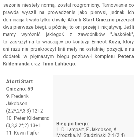
sezonie niestety normą, został rozgromiony. Tarnowianie co
prawda wyszli na prowadzenie jako pierwsi, jednak ich
dominacja trwała tylko chwilę.
Aforti Start Gniezno
przegrał
dwa pierwsze biegi, a później to oni przejęli inicjatywę. Jeśli
mamy wyróżnić jakiegoś z zawodników "Jaskółek",
to zasłużył na to wracający po kontuzji
Ernest Koza
, który
ani razu nie przekroczył linii mety na ostatniej pozycji, a na
dodatek w piętnastym biegu pozbawił kompletu
Petera
Kildemanda
oraz
Timo Lahtiego
.
Aforti Start
Gniezno: 59
9. Frederik
Jakobsen
(2,2*,2*,3,3) 12+2
10. Peter Kildemand
Bieg po biegu:
(3,3,3,2*,2) 13+1
1. D. Lampart, F. Jakobsen, A.
11. Kevin Fajfer
Mroczka, M. Studziński 2:4 (2:4)