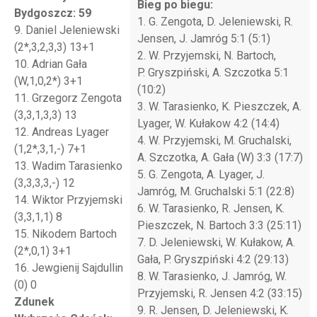
Bieg po biegu:
Bydgoszcz: 59
1. G. Zengota, D. Jeleniewski, R.
9. Daniel Jeleniewski
Jensen, J. Jamróg 5:1 (5:1)
(2*,3,2,3,3) 13+1
2. W. Przyjemski, N. Bartoch,
10. Adrian Gała
P. Gryszpiński, A. Szczotka 5:1
(W,1,0,2*) 3+1
(10:2)
11. Grzegorz Zengota
3. W. Tarasienko, K. Pieszczek, A.
(3,3,1,3,3) 13
Lyager, W. Kułakow 4:2 (14:4)
12. Andreas Lyager
4. W. Przyjemski, M. Gruchalski,
(1,2*,3,1,-) 7+1
A. Szczotka, A. Gała (W) 3:3 (17:7)
13. Wadim Tarasienko
5. G. Zengota, A. Lyager, J.
(3,3,3,3,-) 12
Jamróg, M. Gruchalski 5:1 (22:8)
14. Wiktor Przyjemski
6. W. Tarasienko, R. Jensen, K.
(3,3,1,1) 8
Pieszczek, N. Bartoch 3:3 (25:11)
15. Nikodem Bartoch
7. D. Jeleniewski, W. Kułakow, A.
(2*,0,1) 3+1
Gała, P. Gryszpiński 4:2 (29:13)
16. Jewgienij Sajdullin
8. W. Tarasienko, J. Jamróg, W.
(0) 0
Przyjemski, R. Jensen 4:2 (33:15)
Zdunek
9. R. Jensen, D. Jeleniewski, K.