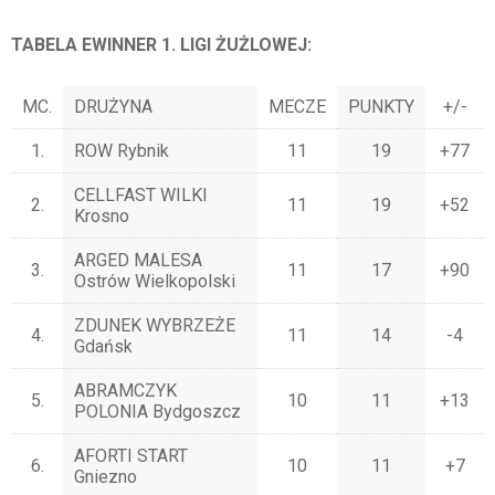
TABELA EWINNER 1. LIGI ŻUŻLOWEJ:
MC.
DRUŻYNA
MECZE
PUNKTY
+/-
1.
ROW Rybnik
11
19
+77
CELLFAST WILKI
2.
11
19
+52
Krosno
ARGED MALESA
3.
11
17
+90
Ostrów Wielkopolski
ZDUNEK WYBRZEŻE
4.
11
14
-4
Gdańsk
ABRAMCZYK
5.
10
11
+13
POLONIA Bydgoszcz
AFORTI START
6.
10
11
+7
Gniezno