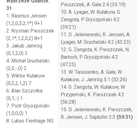
Wybrzeże
Gdańsk
:
Pieszczek, A. Gała 2:4 (35:19)
31
10. A. Lyager, W. Kułakow, G.
1. Rasmus Jensen
Zengota, P. Gryszpiński 4:2
(1,2,0,3,2,1*) 9+1
(39:21)
2. Krystian Pieszczek
11. D. Jeleniewski, R. Jensen, A.
(2,1*,1,2,0,2) 8+1
Lyager, M. Gruchalski 4:2 (43:23)
3. Jakub Jamróg
12. G. Zengota, K. Pieszczek, N.
(0,1,2,0) 3
Bartoch, P. Gryszpiński 4:2
4. Michał Gruchalski
(47:25)
(2,0,-,0) 2
13. W. Tarasienko, A. Gała, W.
5. Wiktor Kułakow
Kułakow, J. Jamróg 5:1 (52:26)
(0,2,2,1,2) 7
14. G. Zengota, W. Kułakow, W.
6. Alan Szczotka
Przyjemski, K. Pieszczek 4:2
(0,1,-) 1
(56:28)
7. Piotr Gryszpiński
15. D. Jeleniewski, K. Pieszczek,
(1,0,0,0) 1
R. Jensen, J. Sajdullin 3:3
(59:31)
8. Lukas Fienhage NS