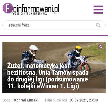
2024
Żużel: matematyka jest
bezlitosna. Unia Tarnów spada
do drugiej ligi (podsumowanie
11. kolejki eWinner 1. Ligi)
Dodał:
Konrad Klusak
Data publikacji:
05.07.2021, 23:30