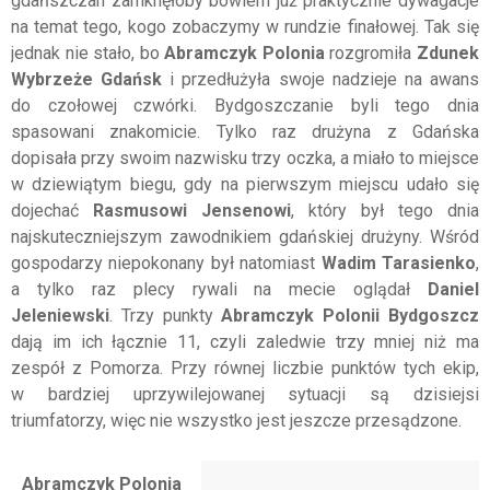
gdańszczan zamknęłoby bowiem już praktycznie dywagacje
na temat tego, kogo zobaczymy w rundzie finałowej. Tak się
jednak nie stało, bo
Abramczyk Polonia
rozgromiła
Zdunek
Wybrzeże Gdańsk
i przedłużyła swoje nadzieje na awans
do czołowej czwórki. Bydgoszczanie byli tego dnia
spasowani znakomicie. Tylko raz drużyna z Gdańska
dopisała przy swoim nazwisku trzy oczka, a miało to miejsce
w dziewiątym biegu, gdy na pierwszym miejscu udało się
dojechać
Rasmusowi Jensenowi
, który był tego dnia
najskuteczniejszym zawodnikiem gdańskiej drużyny. Wśród
gospodarzy niepokonany był natomiast
Wadim Tarasienko
,
a tylko raz plecy rywali na mecie oglądał
Daniel
Jeleniewski
. Trzy punkty
Abramczyk Polonii Bydgoszcz
dają im ich łącznie 11, czyli zaledwie trzy mniej niż ma
zespół z Pomorza. Przy równej liczbie punktów tych ekip,
w bardziej uprzywilejowanej sytuacji są dzisiejsi
triumfatorzy, więc nie wszystko jest jeszcze przesądzone.
Abramczyk Polonia