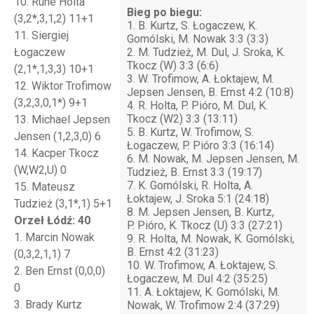
10. Rune Holta
Bieg po biegu:
(3,2*,3,1,2) 11+1
1. B. Kurtz, S. Łogaczew, K.
11. Siergiej
Gomólski, M. Nowak 3:3 (3:3)
Łogaczew
2. M. Tudzież, M. Dul, J. Sroka, K.
Tkocz (W) 3:3 (6:6)
(2,1*,1,3,3) 10+1
3. W. Trofimow, A. Łoktajew, M.
12. Wiktor Trofimow
Jepsen Jensen, B. Ernst 4:2 (10:8)
(3,2,3,0,1*) 9+1
4. R. Holta, P. Pióro, M. Dul, K.
Tkocz (W2) 3:3 (13:11)
13. Michael Jepsen
5. B. Kurtz, W. Trofimow, S.
Jensen (1,2,3,0) 6
Łogaczew, P. Pióro 3:3 (16:14)
14. Kacper Tkocz
6. M. Nowak, M. Jepsen Jensen, M.
(W,W2,U) 0
Tudzież, B. Ernst 3:3 (19:17)
7. K. Gomólski, R. Holta, A.
15. Mateusz
Łoktajew, J. Sroka 5:1 (24:18)
Tudzież (3,1*,1) 5+1
8. M. Jepsen Jensen, B. Kurtz,
Orzeł Łódź: 40
P. Pióro, K. Tkocz (U) 3:3 (27:21)
1. Marcin Nowak
9. R. Holta, M. Nowak, K. Gomólski,
B. Ernst 4:2 (31:23)
(0,3,2,1,1) 7
10. W. Trofimow, A. Łoktajew, S.
2. Ben Ernst (0,0,0)
Łogaczew, M. Dul 4:2 (35:25)
0
11. A. Łoktajew, K. Gomólski, M.
3. Brady Kurtz
Nowak, W. Trofimow 2:4 (37:29)