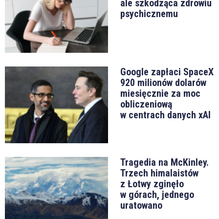
ale szkodząca zdrowiu
psychicznemu
Google zapłaci SpaceX
920 milionów dolarów
miesięcznie za moc
obliczeniową
w centrach danych xAI
Tragedia na McKinley.
Trzech himalaistów
z Łotwy zginęło
w górach, jednego
uratowano