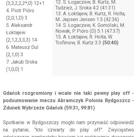
12. S. Łogaczew, B. Kurtz, M.
(3,3,2,2,2*,0) 12+1
Tudzież, J. Sroka 4:2 (41:31)
4. Piotr Pióro
13. A. Łoktajew, B. Kurtz, R. Holta,
(2,0,1,D) 3
M. Jepsen Jensen 1:5 (42:36)
5. Aleksandr
14. S. Łogaczew, K. Gomólski, M.
Nowak, P. Pióro (D) 5:1 (47:37)
Łoktajew
15. A. Łoktajew, R. Holta, W.
(2,1,2,3,3,3) 14
Trofimow, B. Kurtz 3:3
(50:40)
6. Mateusz Dul
(2,1,0) 3
7. Jakub Sroka
(1,0,0) 1
Gdańsk rozgromiony i wcale nie taki pewny play off -
podsumowanie meczu Abramczyk Polonia Bydgoszcz -
Zdunek Wybrzeże Gdańsk (59:31, 99:81)
Spotkanie w Bydgoszczy mogło nam przynieść odpowiedź
na pytanie, "kto czwarty do play off". Zwycięstwo