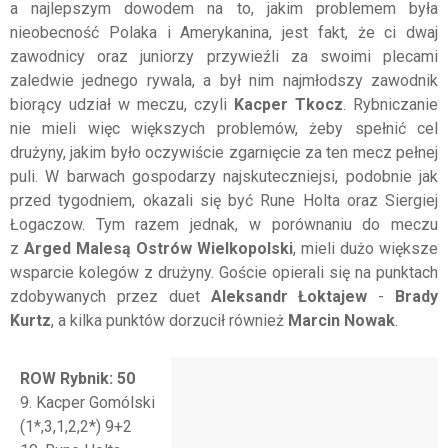
a najlepszym dowodem na to, jakim problemem była
nieobecność Polaka i Amerykanina, jest fakt, że ci dwaj
zawodnicy oraz juniorzy przywieźli za swoimi plecami
zaledwie jednego rywala, a był nim najmłodszy zawodnik
biorący udział w meczu, czyli
Kacper Tkocz
. Rybniczanie
nie mieli więc większych problemów, żeby spełnić cel
drużyny, jakim było oczywiście zgarnięcie za ten mecz pełnej
puli. W barwach gospodarzy najskuteczniejsi, podobnie jak
przed tygodniem, okazali się być Rune Holta oraz Siergiej
Łogaczow. Tym razem jednak, w porównaniu do meczu
z
Arged Malesą Ostrów Wielkopolski
, mieli dużo większe
wsparcie kolegów z drużyny. Goście opierali się na punktach
zdobywanych przez duet
Aleksandr Łoktajew
-
Brady
Kurtz
, a kilka punktów dorzucił również
Marcin Nowak
.
ROW Rybnik: 50
9. Kacper Gomólski
(1*,3,1,2,2*) 9+2