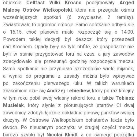
obiekcie
Cellfast Wilki Krosno
podejmowały
Arged
Malesę Ostrów Wielkopolski
, która nie przegrała ośmiu
wcześniejszych spotkań (6 zwycięstw, 2 remisy).
Zwiastowało to ogromne emocje. Samo spotkanie odbyło się
o 16:15, choć planowo miało rozpocząć się o 14:00.
Powodem takiej decyzji był deszcz, który przeszedł
nad Krosnem. Opady były na tyle obfite, że gospodarze nie
byli w stanie przygotować toru na czas, a jury zawodów
zdecydowało się przesunąć godzinę rozpoczęcia meczu.
Samo spotkanie nie przyniosło szczególnie wiele mijanek,
a wyniki do programu z zasady można było wpisywać
po zakończeniu pierwszego łuku. W takich warunkach
znakomicie czuł się
Andrzej Lebiediew
, który po raz kolejny
w tym roku pobił swój własny rekord toru, a także
Tobiasz
Musielak
, który słynie z piorunujących startów. Ci dwaj
zawodnicy zdobyli łącznie dokładnie połowę punktów swojej
drużyny. W Ostrowie Wielkopolskim bohaterów także było
dwóch. Po nieudanym początku w drugiej części meczu,
bardzo szybki był
Nicolai Klindt
, a od samego początku