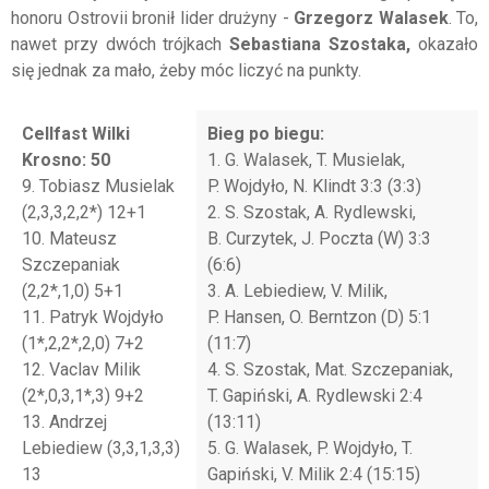
honoru Ostrovii bronił lider drużyny -
Grzegorz Walasek
. To,
nawet przy dwóch trójkach
Sebastiana Szostaka,
okazało
się jednak za mało, żeby móc liczyć na punkty.
Cellfast Wilki
Bieg po biegu:
Krosno: 50
1. G. Walasek, T. Musielak,
9. Tobiasz Musielak
P. Wojdyło, N. Klindt 3:3 (3:3)
(2,3,3,2,2*) 12+1
2. S. Szostak, A. Rydlewski,
10. Mateusz
B. Curzytek, J. Poczta (W) 3:3
Szczepaniak
(6:6)
(2,2*,1,0) 5+1
3. A. Lebiediew, V. Milik,
11. Patryk Wojdyło
P. Hansen, O. Berntzon (D) 5:1
(1*,2,2*,2,0) 7+2
(11:7)
12. Vaclav Milik
4. S. Szostak, Mat. Szczepaniak,
(2*,0,3,1*,3) 9+2
T. Gapiński, A. Rydlewski 2:4
13. Andrzej
(13:11)
Lebiediew (3,3,1,3,3)
5. G. Walasek, P. Wojdyło, T.
13
Gapiński, V. Milik 2:4 (15:15)