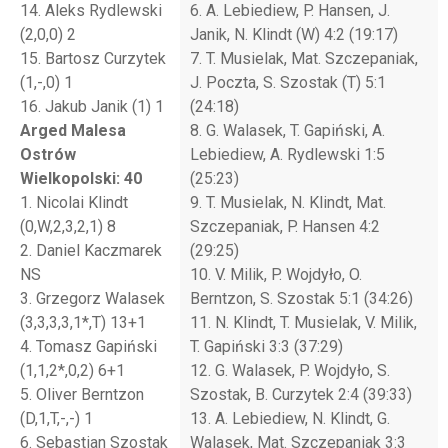
14. Aleks Rydlewski
6. A. Lebiediew, P. Hansen, J.
(2,0,0) 2
Janik, N. Klindt (W) 4:2 (19:17)
15. Bartosz Curzytek
7. T. Musielak, Mat. Szczepaniak,
(1,-,0) 1
J. Poczta, S. Szostak (T) 5:1
16. Jakub Janik (1) 1
(24:18)
Arged Malesa
8. G. Walasek, T. Gapiński, A.
Ostrów
Lebiediew, A. Rydlewski 1:5
Wielkopolski: 40
(25:23)
1. Nicolai Klindt
9. T. Musielak, N. Klindt, Mat.
(0,W,2,3,2,1) 8
Szczepaniak, P. Hansen 4:2
2. Daniel Kaczmarek
(29:25)
NS
10. V. Milik, P. Wojdyło, O.
3. Grzegorz Walasek
Berntzon, S. Szostak 5:1 (34:26)
(3,3,3,3,1*,T) 13+1
11. N. Klindt, T. Musielak, V. Milik,
4. Tomasz Gapiński
T. Gapiński 3:3 (37:29)
(1,1,2*,0,2) 6+1
12. G. Walasek, P. Wojdyło, S.
5. Oliver Berntzon
Szostak, B. Curzytek 2:4 (39:33)
(D,1,T,-,-) 1
13. A. Lebiediew, N. Klindt, G.
6. Sebastian Szostak
Walasek, Mat. Szczepaniak 3:3