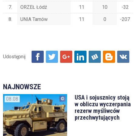
7.
ORZEŁ Łódź
11
10
-32
8.
UNIA Tarnów
11
0
-207
NAJNOWSZE
USA i sojusznicy stoją
08.08
w obliczu wyczerpania
rezerw myśliwców
przechwytujących