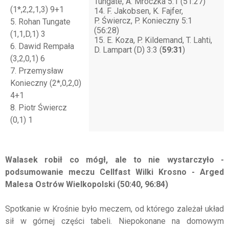
Tungate, A. Mroczka 5:1 (51:27)
(1*,2,2,1,3) 9+1
14. F. Jakobsen, K. Fajfer,
P. Świercz, P. Konieczny 5:1
5. Rohan Tungate
(56:28)
(1,1,D,1) 3
15. E. Koza, P. Kildemand, T. Lahti,
6. Dawid Rempała
D. Lampart (D) 3:3 (
59:31
)
(3,2,0,1) 6
7. Przemysław
Konieczny (2*,0,2,0)
4+1
8. Piotr Świercz
(0,1) 1
Walasek robił co mógł, ale to nie wystarczyło -
podsumowanie meczu Cellfast Wilki Krosno - Arged
Malesa Ostrów Wielkopolski (50:40, 96:84)
Spotkanie w Krośnie było meczem, od którego zależał układ
sił w górnej części tabeli. Niepokonane na domowym