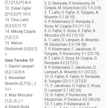
(T,1,2*,3,2*) 8+2
2. D. Rempała, P. Konieczny, M.
Czapla, M. Studziński (U) 1:5 (3:9)
12. Oskar Fajfer
3. T. Lahti, O. Fajfer, R. Tungate, A.
(2*,3,3,2*) 10+2
Woentin 5:1 (8:10)
13. Timo Lahti
4. P. Kildemand, D. Rempała, E.
(3,3,3,3,1) 13
Koza, M. Czapla 3:3 (11:13)
5. O. Fajfer, E. Koza, K. Fajfer, A.
14. Mikołaj Czapla
Mroczka (D) 4:2 (15:15)
(1,0,1) 2
6. T. Lahti, D. Lampart, A. Woentin,
15. Marcel
M. Studziński 3:3 (18:18)
Studziński (U,0,0,1)
7. P. Kildemand, F. Jakobsen, R.
Tungate, P. Konieczny 5:1 (23:19)
1
8. T. Lahti, E. Koza, M. Czapla, D.
Unia Tarnów: 31
Rempała 4:2 (27:21)
1. Dawid Lampart
9. P. Kildemand, F. Jakobsen, D.
(3,2,1,0,D) 6
Lampart, A. Woentin 5:1 (32:22)
10. O. Fajfer, K. Fajfer, D. Rempała,
2. Alexander
R. Tungate (D) 5:1 (37:23)
Woentin (0,1*,0,-,-)
11. F. Jakobsen, O. Fajfer, E. Koza,
1+1
D. Lampart 5:1 (42:24)
12. K. Fajfer, P. Konieczny, M.
3. Artur Mroczka
Studziński, P. Świercz 4:2 (46:26)
(1,D,-,0,-) 1
13. T. Lahti, P. Kildemand, R.
4. Ernest Koza