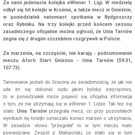
Za nami jedenasta kolejka eWinner 1. Ligi. W niedzielę
odbył się hit kolejki w Krośnie, a także mecz w Gnieźnie,
w poniedziałek natomiast spotkania w Bydgoszczy
oraz Rybniku. Na trzy kolejki przed końcem sezonu
zasadniczego oficjalnie można ogłosić, że Unia Tarnów
żegna się z drugim szczeblem rozgrywek w Polsce.
Za marzenia, na szczęście, nie karają - podsumowanie
meczu Aforti Start Gniezno - Unia Tarnów (59:31,
107:73)
Tarnowianie jechali do Gniezna ze świadomością, że jak nie
uda im się dokonać cudu jakim byłoby zwycięstwo,
to w poniedziałek może pojawić się oficjalna informacja
o tym, że nie utrzymają się w eWinner 1. Lidze. Tak też się
stało.
Unia Tarnów
przegrała mecz, co przy pozostałych
wynikach tej kolejki oznaczało koniec marzeń o utrzymaniu.
W zasadzie słowo "przegrała" to w tym meczu mało
powiedziane. Zespół z Małopolski, co stało się w tym