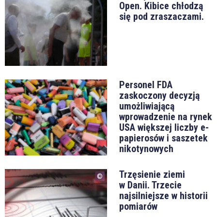
Open. Kibice chłodzą
się pod zraszaczami.
Personel FDA
zaskoczony decyzją
umożliwiającą
wprowadzenie na rynek
USA większej liczby e-
papierosów i saszetek
nikotynowych
Trzęsienie ziemi
w Danii. Trzecie
najsilniejsze w historii
pomiarów