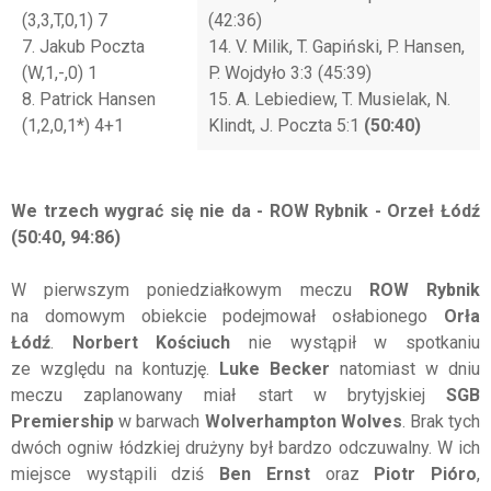
(3,3,T,0,1) 7
(42:36)
7. Jakub Poczta
14. V. Milik, T. Gapiński, P. Hansen,
(W,1,-,0) 1
P. Wojdyło 3:3 (45:39)
8. Patrick Hansen
15. A. Lebiediew, T. Musielak, N.
(1,2,0,1*) 4+1
Klindt, J. Poczta 5:1
(50:40)
We trzech wygrać się nie da - ROW Rybnik - Orzeł Łódź
(50:40, 94:86)
W pierwszym poniedziałkowym meczu
ROW Rybnik
na domowym obiekcie podejmował osłabionego
Orła
Łódź
.
Norbert Kościuch
nie wystąpił w spotkaniu
ze względu na kontuzję.
Luke Becker
natomiast w dniu
meczu zaplanowany miał start w brytyjskiej
SGB
Premiership
w barwach
Wolverhampton Wolves
. Brak tych
dwóch ogniw łódzkiej drużyny był bardzo odczuwalny. W ich
miejsce wystąpili dziś
Ben Ernst
oraz
Piotr Pióro
,