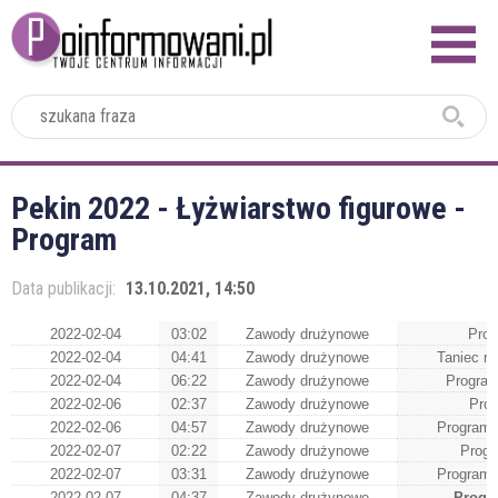
2024
Pekin 2022 - Łyżwiarstwo figurowe -
Program
Data publikacji:
13.10.2021, 14:50
2022-02-04
03:02
Zawody drużynowe
Prog
2022-02-04
04:41
Zawody drużynowe
Taniec r
2022-02-04
06:22
Zawody drużynowe
Program
2022-02-06
02:37
Zawody drużynowe
Prog
2022-02-06
04:57
Zawody drużynowe
Program 
2022-02-07
02:22
Zawody drużynowe
Progr
2022-02-07
03:31
Zawody drużynowe
Program 
2022-02-07
04:37
Zawody drużynowe
Progr