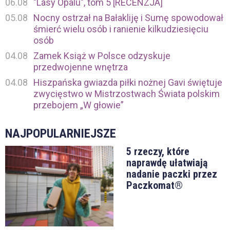
06.08
"Lasy Opalu", tom 5 [RECENZJA]
05.08
Nocny ostrzał na Bałakliję i Sumę spowodował
śmierć wielu osób i ranienie kilkudziesięciu
osób
04.08
Zamek Książ w Polsce odzyskuje
przedwojenne wnętrza
04.08
Hiszpańska gwiazda piłki nożnej Gavi świętuje
zwycięstwo w Mistrzostwach Świata polskim
przebojem „W głowie”
NAJPOPULARNIEJSZE
5 rzeczy, które
naprawdę ułatwiają
nadanie paczki przez
Paczkomat®