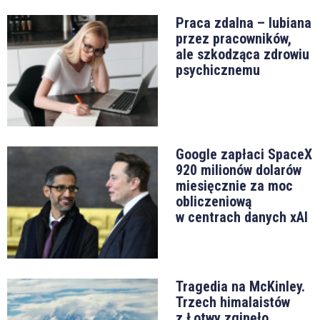
Praca zdalna – lubiana
przez pracowników,
ale szkodząca zdrowiu
psychicznemu
Google zapłaci SpaceX
920 milionów dolarów
miesięcznie za moc
obliczeniową
w centrach danych xAI
Tragedia na McKinley.
Trzech himalaistów
z Łotwy zginęło