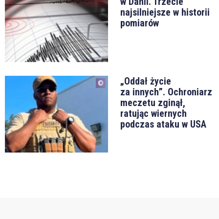
w Danii. Trzecie
najsilniejsze w historii
pomiarów
„Oddał życie
za innych”. Ochroniarz
meczetu zginął,
ratując wiernych
podczas ataku w USA